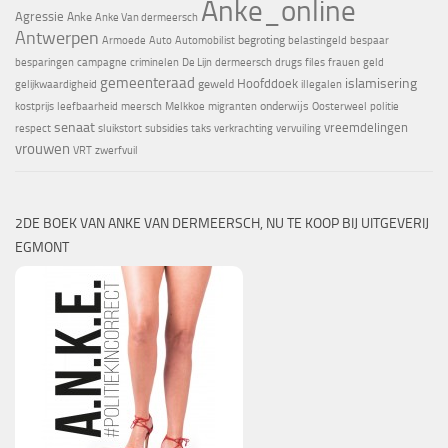
Anke_online
Agressie
Anke
Anke Van dermeersch
Antwerpen
begroting
Armoede
Auto
Automobilist
belastingeld
bespaar
besparingen
campagne
criminelen
De Lijn
dermeersch
drugs
files
frauen
geld
gemeenteraad
islamisering
Hoofddoek
geweld
gelijkwaardigheid
illegalen
onderwijs
kostprijs
leefbaarheid
meersch
Melkkoe
migranten
Oosterweel
politie
senaat
vreemdelingen
respect
sluikstort
subsidies
taks
verkrachting
vervuiling
vrouwen
VRT
zwerfvuil
2DE BOEK VAN ANKE VAN DERMEERSCH, NU TE KOOP BIJ UITGEVERIJ
EGMONT