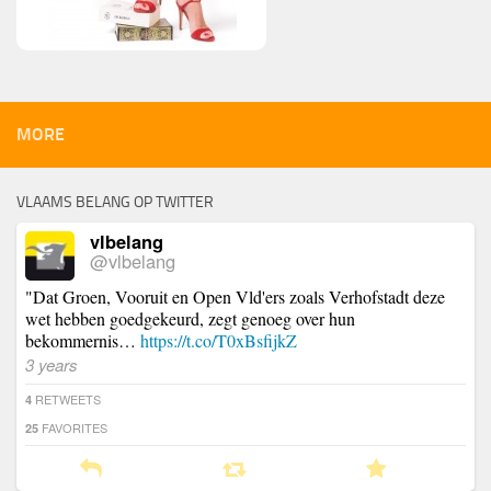
MORE
VLAAMS BELANG OP TWITTER
vlbelang
@vlbelang
"Dat Groen, Vooruit en Open Vld'ers zoals Verhofstadt deze
wet hebben goedgekeurd, zegt genoeg over hun
bekommernis…
https://t.co/T0xBsfijkZ
3 years
RETWEETS
4
FAVORITES
25