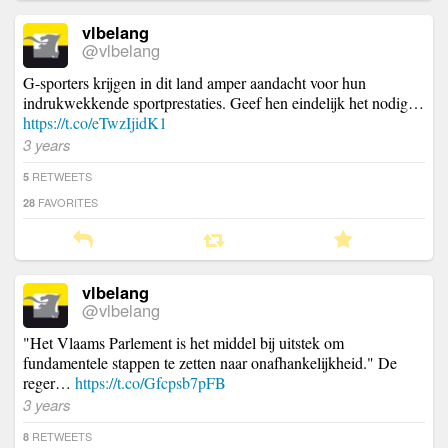
vlbelang
@vlbelang
G-sporters krijgen in dit land amper aandacht voor hun
indrukwekkende sportprestaties. Geef hen eindelijk het nodig…
https://t.co/eTwzIjidK1
3 years
RETWEETS
5
FAVORITES
28
vlbelang
@vlbelang
"Het Vlaams Parlement is het middel bij uitstek om
fundamentele stappen te zetten naar onafhankelijkheid." De
reger…
https://t.co/Gfcpsb7pFB
3 years
RETWEETS
8