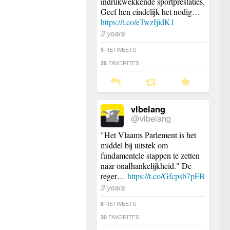
indrukwekkende sportprestaties.
Geef hen eindelijk het nodig…
https://t.co/eTwzIjidK1
3 years
RETWEETS
5
FAVORITES
28
vlbelang
@vlbelang
"Het Vlaams Parlement is het
middel bij uitstek om
fundamentele stappen te zetten
naar onafhankelijkheid." De
reger…
https://t.co/Gfcpsb7pFB
3 years
RETWEETS
8
FAVORITES
30