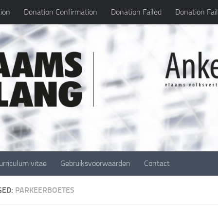
ion
Donation Confirmation
Donation Failed
Donation Fai
urriculum vitae
Gebruiksvoorwaarden
Contact
GED:
PARKEERBOETES