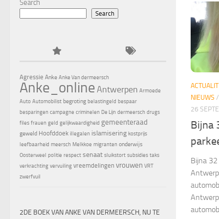
Search
Search
Agressie
Anke
Anke Van dermeersch
Anke_online
ACTUALIT
Antwerpen
Armoede
NIEUWS
begroting
Auto
Automobilist
belastingeld
bespaar
26 SEPT
besparingen
campagne
criminelen
De Lijn
dermeersch
drugs
gemeenteraad
Bijna 
files
frauen
geld
gelijkwaardigheid
islamisering
Hoofddoek
geweld
illegalen
kostprijs
parke
onderwijs
leefbaarheid
meersch
Melkkoe
migranten
senaat
Oosterweel
politie
respect
sluikstort
subsidies
taks
Bijna 32
vrouwen
vreemdelingen
verkrachting
vervuiling
VRT
Antwerps
zwerfvuil
automobi
Antwerps
automobi
2DE BOEK VAN ANKE VAN DERMEERSCH, NU TE