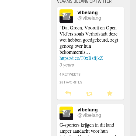
VLAAMS BELANG OP TWITTER
vlbelang
@vlbelang
"Dat Groen, Vooruit en Open
Vld'ers zoals Verhofstadt deze
wet hebben goedgekeurd, zegt
genoeg over hun
bekommernis…
https://t.co/T0xBsfijkZ
3 years
RETWEETS
4
FAVORITES
25
vlbelang
@vlbelang
G-sporters krijgen in dit land
amper aandacht voor hun