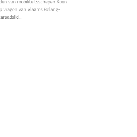
den van mobiliteitsschepen Koen
op vragen van Vlaams Belang-
raadslid...