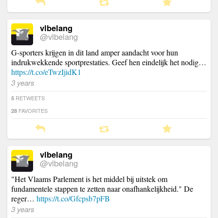
vlbelang
@vlbelang
G-sporters krijgen in dit land amper aandacht voor hun
indrukwekkende sportprestaties. Geef hen eindelijk het nodig…
https://t.co/eTwzIjidK1
3 years
RETWEETS
5
FAVORITES
28
vlbelang
@vlbelang
"Het Vlaams Parlement is het middel bij uitstek om
fundamentele stappen te zetten naar onafhankelijkheid." De
reger…
https://t.co/Gfcpsb7pFB
3 years