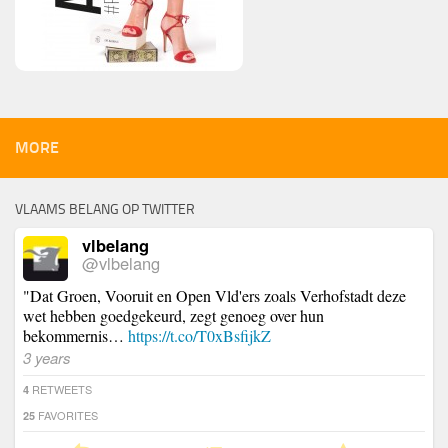
MORE
VLAAMS BELANG OP TWITTER
vlbelang
@vlbelang
"Dat Groen, Vooruit en Open Vld'ers zoals Verhofstadt deze
wet hebben goedgekeurd, zegt genoeg over hun
bekommernis…
https://t.co/T0xBsfijkZ
3 years
RETWEETS
4
FAVORITES
25