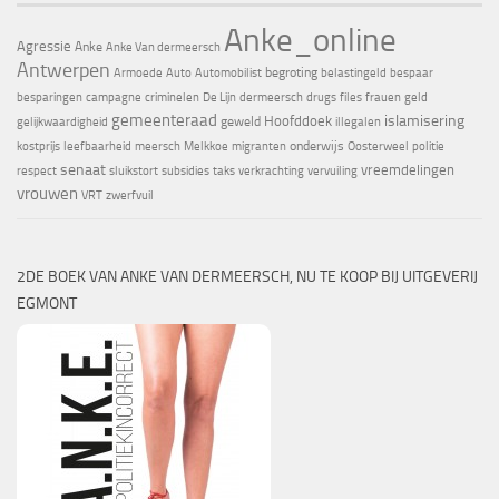
Anke_online
Agressie
Anke
Anke Van dermeersch
Antwerpen
begroting
Armoede
Auto
Automobilist
belastingeld
bespaar
besparingen
campagne
criminelen
De Lijn
dermeersch
drugs
files
frauen
geld
gemeenteraad
islamisering
Hoofddoek
geweld
gelijkwaardigheid
illegalen
onderwijs
kostprijs
leefbaarheid
meersch
Melkkoe
migranten
Oosterweel
politie
senaat
vreemdelingen
respect
sluikstort
subsidies
taks
verkrachting
vervuiling
vrouwen
VRT
zwerfvuil
2DE BOEK VAN ANKE VAN DERMEERSCH, NU TE KOOP BIJ UITGEVERIJ
EGMONT