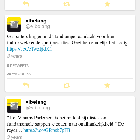
vlbelang
@vlbelang
G-sporters krijgen in dit land amper aandacht voor hun
indrukwekkende sportprestaties. Geef hen eindelijk het nodig…
https://t.co/eTwzIjidK1
3 years
RETWEETS
5
FAVORITES
28
vlbelang
@vlbelang
"Het Vlaams Parlement is het middel bij uitstek om
fundamentele stappen te zetten naar onafhankelijkheid." De
reger…
https://t.co/Gfcpsb7pFB
3 years