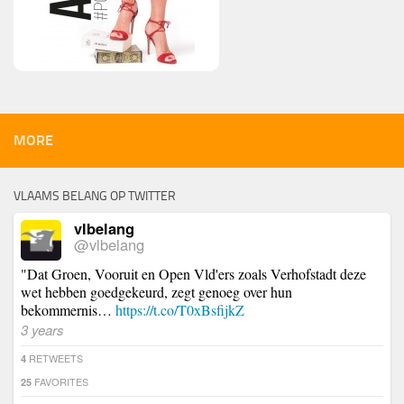
MORE
VLAAMS BELANG OP TWITTER
vlbelang
@vlbelang
"Dat Groen, Vooruit en Open Vld'ers zoals Verhofstadt deze
wet hebben goedgekeurd, zegt genoeg over hun
bekommernis…
https://t.co/T0xBsfijkZ
3 years
RETWEETS
4
FAVORITES
25