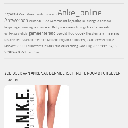
Anke_online
Agressie
Anke
Anke Van dermeersch
Antwerpen
begroting
Armoede
Auto
Automobilist
belastingeld
bespaar
besparingen
campagne
criminelen
De Lijn
dermeersch
drugs
files
frauen
geld
gemeenteraad
islamisering
Hoofddoek
geweld
gelijkwaardigheid
illegalen
onderwijs
kostprijs
leefbaarheid
meersch
Melkkoe
migranten
Oosterweel
politie
senaat
vreemdelingen
respect
sluikstort
subsidies
taks
verkrachting
vervuiling
vrouwen
VRT
zwerfvuil
2DE BOEK VAN ANKE VAN DERMEERSCH, NU TE KOOP BIJ UITGEVERIJ
EGMONT