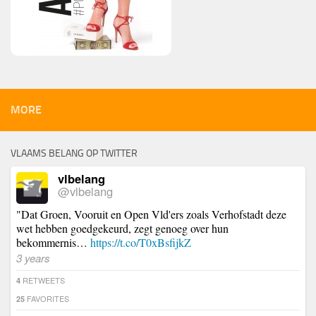
MORE
VLAAMS BELANG OP TWITTER
vlbelang
@vlbelang
"Dat Groen, Vooruit en Open Vld'ers zoals Verhofstadt deze
wet hebben goedgekeurd, zegt genoeg over hun
bekommernis…
https://t.co/T0xBsfijkZ
3 years
RETWEETS
4
FAVORITES
25