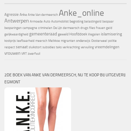
Anke_online
Agressie
Anke
Anke Van dermeersch
Antwerpen
begroting
Armoede
Auto
Automobilist
belastingeld
bespaar
besparingen
campagne
criminelen
De Lijn
dermeersch
drugs
files
frauen
geld
gemeenteraad
islamisering
Hoofddoek
geweld
gelijkwaardigheid
illegalen
onderwijs
kostprijs
leefbaarheid
meersch
Melkkoe
migranten
Oosterweel
politie
senaat
vreemdelingen
respect
sluikstort
subsidies
taks
verkrachting
vervuiling
vrouwen
VRT
zwerfvuil
2DE BOEK VAN ANKE VAN DERMEERSCH, NU TE KOOP BIJ UITGEVERIJ
EGMONT