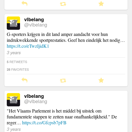
vlbelang
@vlbelang
G-sporters krijgen in dit land amper aandacht voor hun
indrukwekkende sportprestaties. Geef hen eindelijk het nodig…
https://t.co/eTwzIjidK1
3 years
RETWEETS
5
FAVORITES
28
vlbelang
@vlbelang
"Het Vlaams Parlement is het middel bij uitstek om
fundamentele stappen te zetten naar onafhankelijkheid." De
reger…
https://t.co/Gfcpsb7pFB
3 years