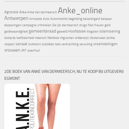
Anke_online
Agressie
Anke
Anke Van dermeersch
Antwerpen
begroting
Armoede
Auto
Automobilist
belastingeld
bespaar
besparingen
campagne
criminelen
De Lijn
dermeersch
drugs
files
frauen
geld
gemeenteraad
islamisering
Hoofddoek
geweld
gelijkwaardigheid
illegalen
onderwijs
kostprijs
leefbaarheid
meersch
Melkkoe
migranten
Oosterweel
politie
senaat
vreemdelingen
respect
sluikstort
subsidies
taks
verkrachting
vervuiling
vrouwen
VRT
zwerfvuil
2DE BOEK VAN ANKE VAN DERMEERSCH, NU TE KOOP BIJ UITGEVERIJ
EGMONT