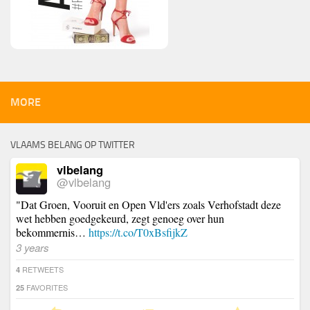
MORE
VLAAMS BELANG OP TWITTER
vlbelang
@vlbelang
"Dat Groen, Vooruit en Open Vld'ers zoals Verhofstadt deze
wet hebben goedgekeurd, zegt genoeg over hun
bekommernis…
https://t.co/T0xBsfijkZ
3 years
RETWEETS
4
FAVORITES
25