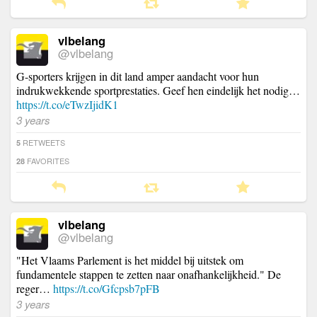
vlbelang
@vlbelang
G-sporters krijgen in dit land amper aandacht voor hun
indrukwekkende sportprestaties. Geef hen eindelijk het nodig…
https://t.co/eTwzIjidK1
3 years
RETWEETS
5
FAVORITES
28
vlbelang
@vlbelang
"Het Vlaams Parlement is het middel bij uitstek om
fundamentele stappen te zetten naar onafhankelijkheid." De
reger…
https://t.co/Gfcpsb7pFB
3 years