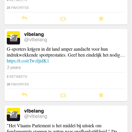
FAVORITES
25
vlbelang
@vlbelang
G-sporters krijgen in dit land amper aandacht voor hun
indrukwekkende sportprestaties. Geef hen eindelijk het nodig…
https://t.co/eTwzIjidK1
3 years
RETWEETS
5
FAVORITES
28
vlbelang
@vlbelang
"Het Vlaams Parlement is het middel bij uitstek om
fundamentele stappen te zetten naar onafhankelijkheid." De