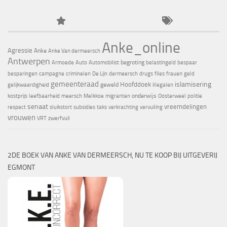
Anke_online
Agressie
Anke
Anke Van dermeersch
Antwerpen
begroting
Armoede
Auto
Automobilist
belastingeld
bespaar
besparingen
campagne
criminelen
De Lijn
dermeersch
drugs
files
frauen
geld
gemeenteraad
islamisering
Hoofddoek
geweld
gelijkwaardigheid
illegalen
onderwijs
kostprijs
leefbaarheid
meersch
Melkkoe
migranten
Oosterweel
politie
senaat
vreemdelingen
respect
sluikstort
subsidies
taks
verkrachting
vervuiling
vrouwen
VRT
zwerfvuil
2DE BOEK VAN ANKE VAN DERMEERSCH, NU TE KOOP BIJ UITGEVERIJ
EGMONT