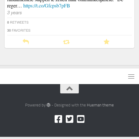
reger…
https://t.co/Gfcpsb7pFB
3 years
RETWEETS
8
FAVORITES
30
Powered by
- Designed with the
Hueman theme