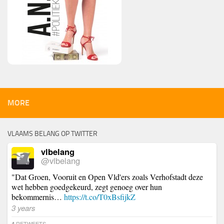
MORE
VLAAMS BELANG OP TWITTER
vlbelang
@vlbelang
"Dat Groen, Vooruit en Open Vld'ers zoals Verhofstadt deze
wet hebben goedgekeurd, zegt genoeg over hun
bekommernis…
https://t.co/T0xBsfijkZ
3 years
RETWEETS
4