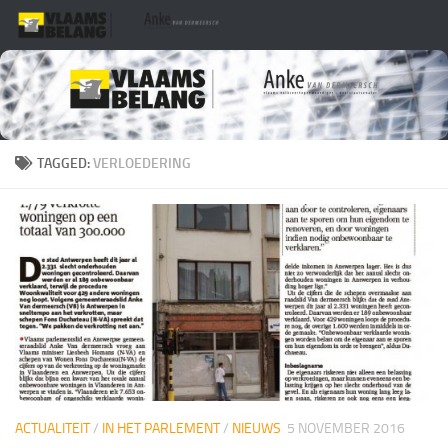
Skip to content
TAGGED:
VERLOEDERING
ACTUALITEIT
/
IN HET PARLEMENT
/
NIEUWS
5 NOVEMBER 2016