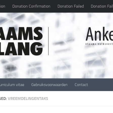
ion
Donation Confirmation
Donation Failed
Donation Fai
urriculum vitae
Gebruiksvoorwaarden
Contact
GED:
VREEMDELINGENTAKS