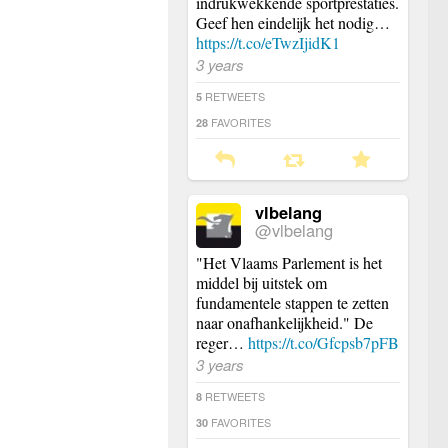
indrukwekkende sportprestaties.
Geef hen eindelijk het nodig…
https://t.co/eTwzIjidK1
3 years
RETWEETS
5
FAVORITES
28
vlbelang
@vlbelang
"Het Vlaams Parlement is het
middel bij uitstek om
fundamentele stappen te zetten
naar onafhankelijkheid." De
reger…
https://t.co/Gfcpsb7pFB
3 years
RETWEETS
8
FAVORITES
30