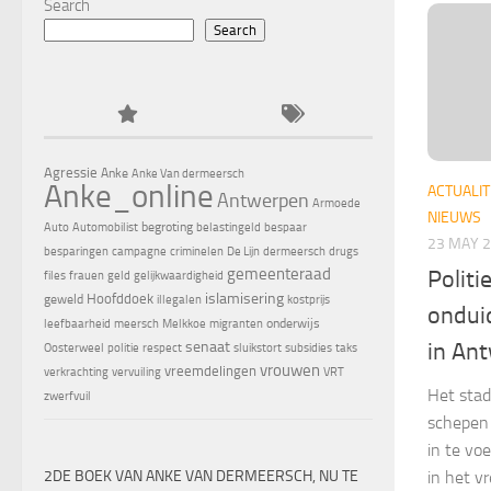
Search
Search
Agressie
Anke
Anke Van dermeersch
Anke_online
ACTUALIT
Antwerpen
Armoede
NIEUWS
begroting
Auto
Automobilist
belastingeld
bespaar
23 MAY 
besparingen
campagne
criminelen
De Lijn
dermeersch
drugs
gemeenteraad
Politi
files
frauen
geld
gelijkwaardigheid
islamisering
Hoofddoek
geweld
illegalen
kostprijs
onduid
onderwijs
leefbaarheid
meersch
Melkkoe
migranten
senaat
in An
Oosterweel
politie
respect
sluikstort
subsidies
taks
vrouwen
vreemdelingen
verkrachting
vervuiling
VRT
Het stad
zwerfvuil
schepen
in te vo
2DE BOEK VAN ANKE VAN DERMEERSCH, NU TE
in het v