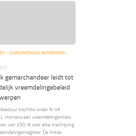
EIT
/
GEMEENTERAAD ANTWERPEN
/
2017
ek gemarchandeer leidt tot
elijk vreemdelingebeleid
twerpen
sbestuur trachtte onder N-VA
 L. Homans een vreemdelingentaks
eren van 250,-€ voor elke inschrijving
reemdelingenregister. De linkse