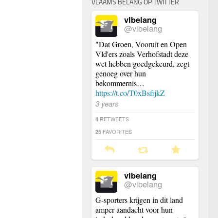
VLAAMS BELANG OP TWITTER
vlbelang
@vlbelang
"Dat Groen, Vooruit en Open
Vld'ers zoals Verhofstadt deze
wet hebben goedgekeurd, zegt
genoeg over hun
bekommernis…
https://t.co/T0xBsfijkZ
3 years
RETWEETS
4
FAVORITES
25
vlbelang
@vlbelang
G-sporters krijgen in dit land
amper aandacht voor hun