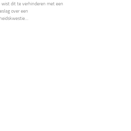
e wist dit te verhinderen met een
eslag over een
eidskwestie....