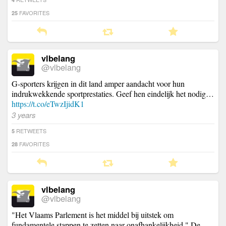
FAVORITES
25
vlbelang
@vlbelang
G-sporters krijgen in dit land amper aandacht voor hun
indrukwekkende sportprestaties. Geef hen eindelijk het nodig…
https://t.co/eTwzIjidK1
3 years
RETWEETS
5
FAVORITES
28
vlbelang
@vlbelang
"Het Vlaams Parlement is het middel bij uitstek om
fundamentele stappen te zetten naar onafhankelijkheid." De