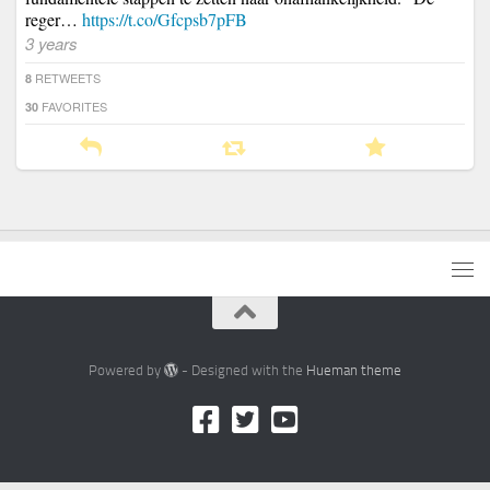
reger…
https://t.co/Gfcpsb7pFB
3 years
RETWEETS
8
FAVORITES
30
Powered by
- Designed with the
Hueman theme