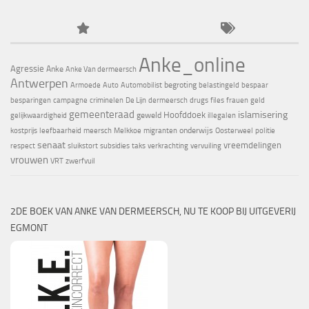
Anke_online
Agressie
Anke
Anke Van dermeersch
Antwerpen
begroting
Armoede
Auto
Automobilist
belastingeld
bespaar
besparingen
campagne
criminelen
De Lijn
dermeersch
drugs
files
frauen
geld
gemeenteraad
islamisering
Hoofddoek
geweld
gelijkwaardigheid
illegalen
onderwijs
kostprijs
leefbaarheid
meersch
Melkkoe
migranten
Oosterweel
politie
senaat
vreemdelingen
respect
sluikstort
subsidies
taks
verkrachting
vervuiling
vrouwen
VRT
zwerfvuil
2DE BOEK VAN ANKE VAN DERMEERSCH, NU TE KOOP BIJ UITGEVERIJ
EGMONT