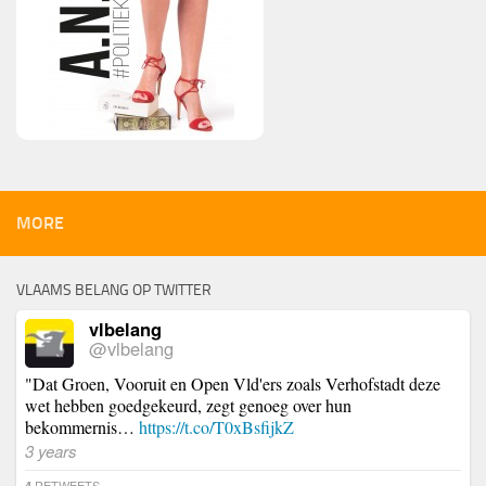
MORE
VLAAMS BELANG OP TWITTER
vlbelang
@vlbelang
"Dat Groen, Vooruit en Open Vld'ers zoals Verhofstadt deze
wet hebben goedgekeurd, zegt genoeg over hun
bekommernis…
https://t.co/T0xBsfijkZ
3 years
RETWEETS
4