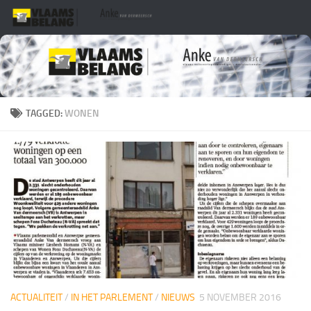
Skip to content
TAGGED:
WONEN
ACTUALITEIT
/
IN HET PARLEMENT
/
NIEUWS
5 NOVEMBER 2016