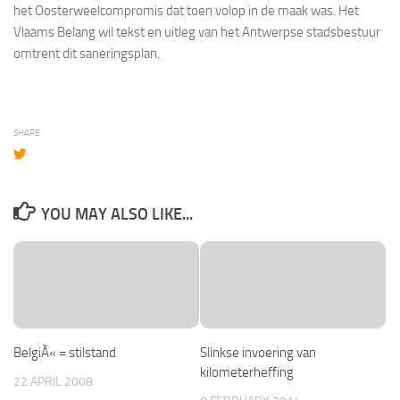
het Oosterweelcompromis dat toen volop in de maak was. Het
Vlaams Belang wil tekst en uitleg van het Antwerpse stadsbestuur
omtrent dit saneringsplan.
SHARE
YOU MAY ALSO LIKE...
BelgiÃ« = stilstand
Slinkse invoering van
kilometerheffing
22 APRIL 2008