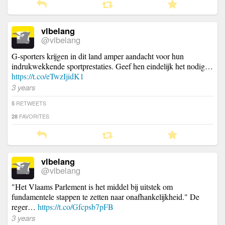
vlbelang
@vlbelang
G-sporters krijgen in dit land amper aandacht voor hun
indrukwekkende sportprestaties. Geef hen eindelijk het nodig…
https://t.co/eTwzIjidK1
3 years
RETWEETS
5
FAVORITES
28
vlbelang
@vlbelang
"Het Vlaams Parlement is het middel bij uitstek om
fundamentele stappen te zetten naar onafhankelijkheid." De
reger…
https://t.co/Gfcpsb7pFB
3 years