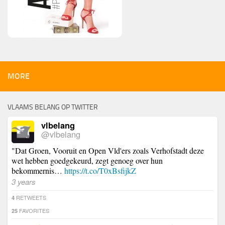
MORE
VLAAMS BELANG OP TWITTER
vlbelang
@vlbelang
"Dat Groen, Vooruit en Open Vld'ers zoals Verhofstadt deze
wet hebben goedgekeurd, zegt genoeg over hun
bekommernis…
https://t.co/T0xBsfijkZ
3 years
RETWEETS
4
FAVORITES
25