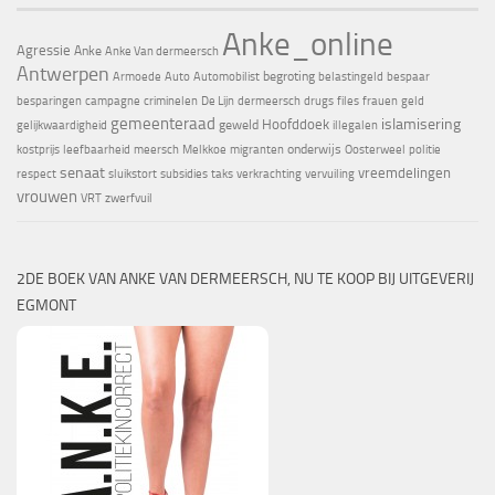
Anke_online
Agressie
Anke
Anke Van dermeersch
Antwerpen
begroting
Armoede
Auto
Automobilist
belastingeld
bespaar
besparingen
campagne
criminelen
De Lijn
dermeersch
drugs
files
frauen
geld
gemeenteraad
islamisering
Hoofddoek
geweld
gelijkwaardigheid
illegalen
onderwijs
kostprijs
leefbaarheid
meersch
Melkkoe
migranten
Oosterweel
politie
senaat
vreemdelingen
respect
sluikstort
subsidies
taks
verkrachting
vervuiling
vrouwen
VRT
zwerfvuil
2DE BOEK VAN ANKE VAN DERMEERSCH, NU TE KOOP BIJ UITGEVERIJ
EGMONT