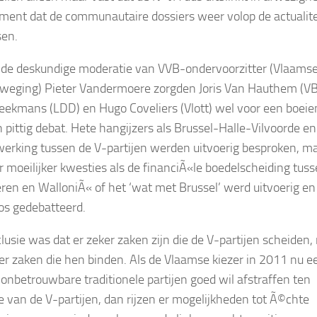
ent dat de communautaire dossiers weer volop de actualite
sen.
 de deskundige moderatie van VVB-ondervoorzitter (Vlaams
weging) Pieter Vandermoere zorgden Joris Van Hauthem (VB
eekmans (LDD) en Hugo Coveliers (Vlott) wel voor een boeie
n pittig debat. Hete hangijzers als Brussel-Halle-Vilvoorde en
rking tussen de V-partijen werden uitvoerig besproken, m
r moeilijker kwesties als de financiÃ«le boedelscheiding tus
ren en WalloniÃ« of het ‘wat met Brussel’ werd uitvoerig en
os gedebatteerd.
lusie was dat er zeker zaken zijn die de V-partijen scheiden,
r zaken die hen binden. Als de Vlaamse kiezer in 2011 nu e
 onbetrouwbare traditionele partijen goed wil afstraffen ten
e van de V-partijen, dan rijzen er mogelijkheden tot Ã©chte