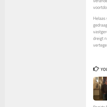
verande
voortdo
Helaas 
gedraagt
vastger
dreigt 
vertege
YOU