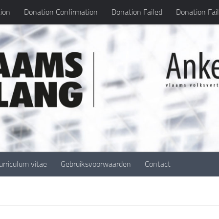
ion
Donation Confirmation
Donation Failed
Donation Fai
urriculum vitae
Gebruiksvoorwaarden
Contact