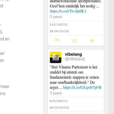
indrukwekkende sportprestaties.
it
Geef hen eindelijk het nodig…
https://t.co/eTwzIjidK1
3 years
e
RETWEETS
5
),
FAVORITES
28
nd en
aar
vlbelang
@vlbelang
sen
"Het Vlaams Parlement is het
middel bij uitstek om
fundamentele stappen te zetten
naar onafhankelijkheid." De
 maar
reger…
https://t.co/Gfcpsb7pFB
3 years
ens
RETWEETS
8
FAVORITES
30