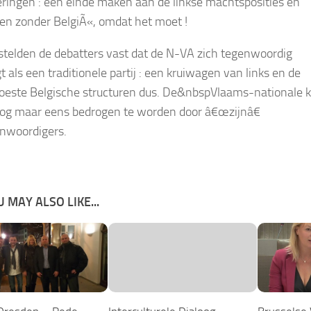
ringen : een einde maken aan de linkse machtsposities en
en zonder BelgiÃ«, omdat het moet !
stelden de debatters vast dat de N-VA zich tegenwoordig
 als een traditionele partij : een kruiwagen van links en de
oeste Belgische structuren dus. De
&nbspVlaams-nationale k
nog maar eens bedrogen te worden door â€œzijnâ€
nwoordigers.
 MAY ALSO LIKE...