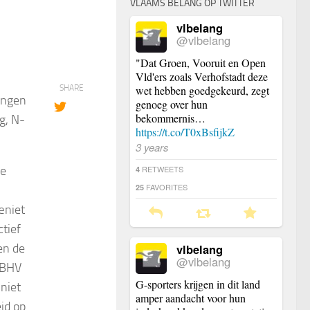
VLAAMS BELANG OP TWITTER
vlbelang
@vlbelang
"Dat Groen, Vooruit en Open
Vld'ers zoals Verhofstadt deze
SHARE
wet hebben goedgekeurd, zegt
ingen
genoeg over hun
bekommernis…
g, N-
https://t.co/T0xBsfijkZ
3 years
ge
RETWEETS
4
FAVORITES
25
œniet
ctief
en de
vlbelang
@vlbelang
 BHV
G-sporters krijgen in dit land
 niet
amper aandacht voor hun
id op