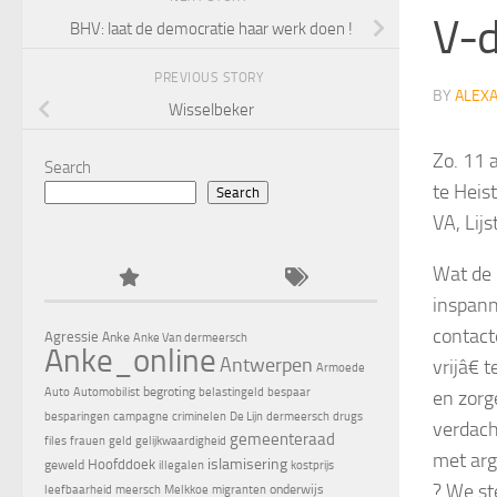
V-d
BHV: laat de democratie haar werk doen !
PREVIOUS STORY
BY
ALEX
Wisselbeker
Zo. 11 
Search
te Heis
Search
VA, Lij
Wat de 
inspann
contact
Agressie
Anke
Anke Van dermeersch
Anke_online
Antwerpen
vrijâ€ 
Armoede
begroting
Auto
Automobilist
belastingeld
bespaar
en zorg
besparingen
campagne
criminelen
De Lijn
dermeersch
drugs
verdach
gemeenteraad
files
frauen
geld
gelijkwaardigheid
met arg
islamisering
Hoofddoek
geweld
illegalen
kostprijs
? We st
onderwijs
leefbaarheid
meersch
Melkkoe
migranten