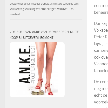
senaat
Oosterweel
politie
respect
sluikstort
subsidies
taks
een mom
vrouwen
vreemdelingen
verkrachting
vervuiling
VRT
beheer
zwerfvuil
Dankzij
Volksbe
2DE BOEK VAN ANKE VAN DERMEERSCH, NU TE
Peter R
KOOP BIJ UITGEVERIJ EGMONT
bijwijle
samenwe
ook ove
Vlaande
taboelo
De conc
nog mee
echt de
voordel