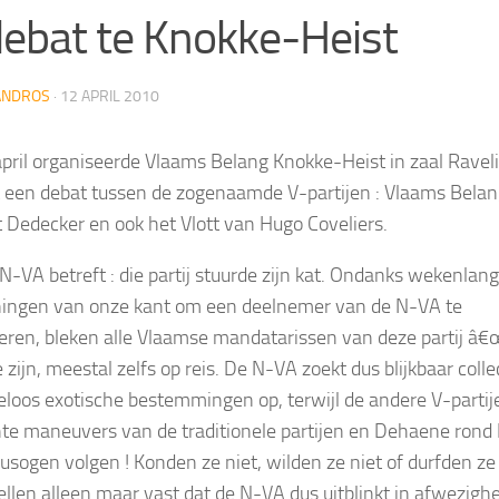
ebat te Knokke-Heist
ANDROS
·
12 APRIL 2010
april organiseerde Vlaams Belang Knokke-Heist in zaal Ravel
t een debat tussen de zogenaamde V-partijen : Vlaams Belan
st Dedecker en ook het Vlott van Hugo Coveliers.
N-VA betreft : die partij stuurde zijn kat. Ondanks wekenlan
ingen van onze kant om een deelnemer van de N-VA te
eren, bleken alle Vlaamse mandatarissen van deze partij â€
te zijn, meestal zelfs op reis. De N-VA zoekt dus blijkbaar colle
eloos exotische bestemmingen op, terwijl de andere V-partij
te maneuvers van de traditionele partijen en Dehaene rond
usogen volgen ! Konden ze niet, wilden ze niet of durfden ze
ellen alleen maar vast dat de N-VA dus uitblinkt in afwezighe