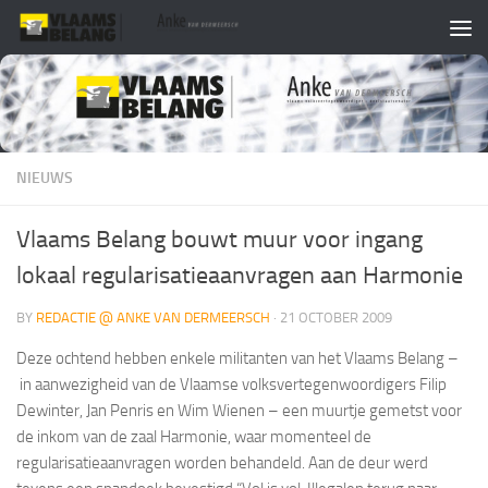
Skip to content
NIEUWS
Vlaams Belang bouwt muur voor ingang
lokaal regularisatieaanvragen aan Harmonie
BY
REDACTIE @ ANKE VAN DERMEERSCH
·
21 OCTOBER 2009
Deze ochtend hebben enkele militanten van het Vlaams Belang –
in aanwezigheid van de Vlaamse volksvertegenwoordigers Filip
Dewinter, Jan Penris en Wim Wienen – een muurtje gemetst voor
de inkom van de zaal Harmonie, waar momenteel de
regularisatieaanvragen worden behandeld. Aan de deur werd