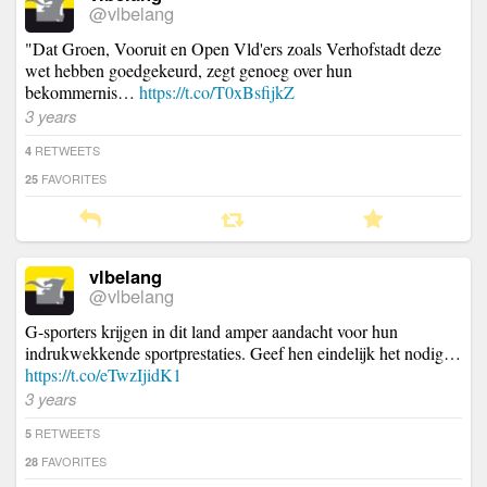
@vlbelang
"Dat Groen, Vooruit en Open Vld'ers zoals Verhofstadt deze
wet hebben goedgekeurd, zegt genoeg over hun
bekommernis…
https://t.co/T0xBsfijkZ
3 years
RETWEETS
4
FAVORITES
25
vlbelang
@vlbelang
G-sporters krijgen in dit land amper aandacht voor hun
indrukwekkende sportprestaties. Geef hen eindelijk het nodig…
https://t.co/eTwzIjidK1
3 years
RETWEETS
5
FAVORITES
28