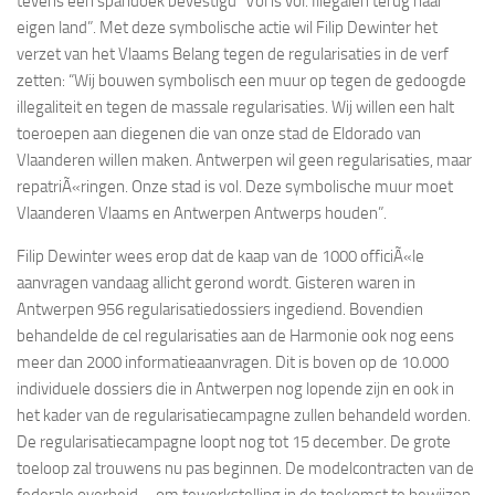
tevens een spandoek bevestigd “Vol is vol. Illegalen terug naar
eigen land”. Met deze symbolische actie wil Filip Dewinter het
verzet van het Vlaams Belang tegen de regularisaties in de verf
zetten: “Wij bouwen symbolisch een muur op tegen de gedoogde
illegaliteit en tegen de massale regularisaties. Wij willen een halt
toeroepen aan diegenen die van onze stad de Eldorado van
Vlaanderen willen maken. Antwerpen wil geen regularisaties, maar
repatriÃ«ringen. Onze stad is vol. Deze symbolische muur moet
Vlaanderen Vlaams en Antwerpen Antwerps houden”.
Filip Dewinter wees erop dat de kaap van de 1000 officiÃ«le
aanvragen vandaag allicht gerond wordt. Gisteren waren in
Antwerpen 956 regularisatiedossiers ingediend. Bovendien
behandelde de cel regularisaties aan de Harmonie ook nog eens
meer dan 2000 informatieaanvragen. Dit is boven op de 10.000
individuele dossiers die in Antwerpen nog lopende zijn en ook in
het kader van de regularisatiecampagne zullen behandeld worden.
De regularisatiecampagne loopt nog tot 15 december. De grote
toeloop zal trouwens nu pas beginnen. De modelcontracten van de
federale overheid – om tewerkstelling in de toekomst te bewijzen