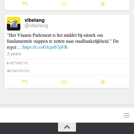
vlbelang
@vlbelang
"Het Vlaams Parlement is het middel bij uitstek om
fundamentele stappen te zetten naar onafhankelijkheid." De
reger…
https://t.co/Gfcpsb7pFB
3 years
RETWEETS
8
FAVORITES
30