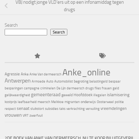
VBJ nodigt jonge VLD’ers uit op een infonamiddag tegen
drugs
Search
Search
Anke_online
Agressie
Anke
Anke Van dermeersch
Antwerpen
begroting
Armoede
Auto
Automobilist
belastingeld
bespaar
besparingen
campagne
criminelen
De Lijn
dermeersch
drugs
files
frauen
geld
gemeenteraad
islamisering
Hoofddoek
geweld
gelijkwaardigheid
illegalen
onderwijs
kostprijs
leefbaarheid
meersch
Melkkoe
migranten
Oosterweel
politie
senaat
vreemdelingen
respect
sluikstort
subsidies
taks
verkrachting
vervuiling
vrouwen
VRT
zwerfvuil
2DE BOEK VAN ANKE VAN DERMEERSCH, NU TE KOOP BIJ UITGEVERIJ