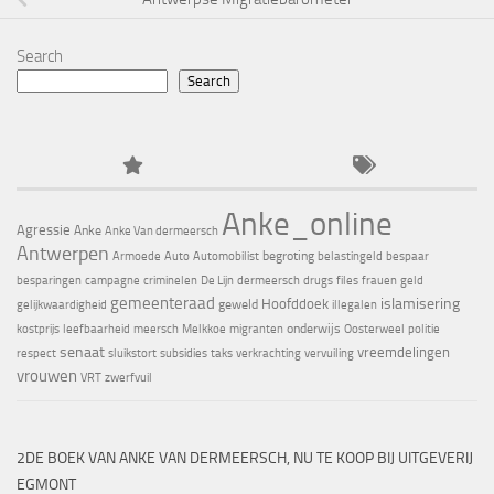
Search
Search
Anke_online
Agressie
Anke
Anke Van dermeersch
Antwerpen
begroting
Armoede
Auto
Automobilist
belastingeld
bespaar
besparingen
campagne
criminelen
De Lijn
dermeersch
drugs
files
frauen
geld
gemeenteraad
islamisering
Hoofddoek
geweld
gelijkwaardigheid
illegalen
onderwijs
kostprijs
leefbaarheid
meersch
Melkkoe
migranten
Oosterweel
politie
senaat
vreemdelingen
respect
sluikstort
subsidies
taks
verkrachting
vervuiling
vrouwen
VRT
zwerfvuil
2DE BOEK VAN ANKE VAN DERMEERSCH, NU TE KOOP BIJ UITGEVERIJ
EGMONT