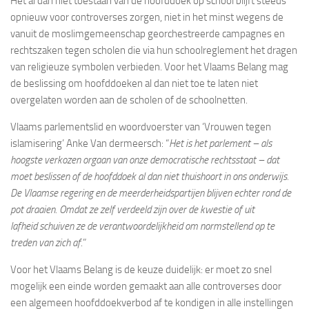
Het al dan niet toestaan van de hoofddoek op school blijft steeds
opnieuw voor controverses zorgen, niet in het minst wegens de
vanuit de moslimgemeenschap georchestreerde campagnes en
rechtszaken tegen scholen die via hun schoolreglement het dragen
van religieuze symbolen verbieden. Voor het Vlaams Belang mag
de beslissing om hoofddoeken al dan niet toe te laten niet
overgelaten worden aan de scholen of de schoolnetten.
Vlaams parlementslid en woordvoerster van ‘Vrouwen tegen
islamisering’ Anke Van dermeersch: “
Het is het parlement – als
hoogste verkozen orgaan van onze democratische rechtsstaat – dat
moet beslissen of de hoofddoek al dan niet thuishoort in ons onderwijs.
De Vlaamse regering en de meerderheidspartijen blijven echter rond de
pot draaien. Omdat ze zelf verdeeld zijn over de kwestie of uit
lafheid schuiven ze de verantwoordelijkheid om normstellend op te
treden van zich af
.”
Voor het Vlaams Belang is de keuze duidelijk: er moet zo snel
mogelijk een einde worden gemaakt aan alle controverses door
een algemeen hoofddoekverbod af te kondigen in alle instellingen