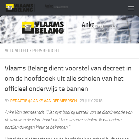
Skip to content
ACTUALITEIT
/
PERSBERICHT
Vlaams Belang dient voorstel van decreet in
om de hoofddoek uit alle scholen van het
officieel onderwijs te bannen
BY
REDACTIE @ ANKE VAN DERMEERSCH
·
23 JULY 2018
Anke Van dermeersch: “Het symbool bij uitstek van de discriminatie van
de vrouw in de islam hoort niet thuis in onze scholen. Ik wil andere
partijen dwingen kleur te bekennen.”