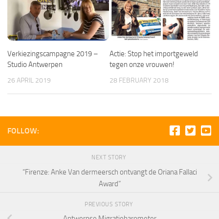
Verkiezingscampagne 2019 –
Actie: Stop het importgeweld
Studio Antwerpen
tegen onze vrouwen!
26 APRIL 2019
28 FEBRUARY 2018
FOLLOW:
NEXT STORY
“Firenze: Anke Van dermeersch ontvangt de Oriana Fallaci
Award”
PREVIOUS STORY
Antwerpse Migratiebarometer