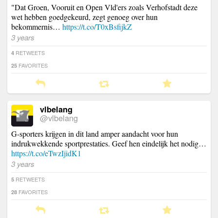
"Dat Groen, Vooruit en Open Vld'ers zoals Verhofstadt deze
wet hebben goedgekeurd, zegt genoeg over hun
bekommernis…
https://t.co/T0xBsfijkZ
3 years
RETWEETS
4
FAVORITES
25
vlbelang
@vlbelang
G-sporters krijgen in dit land amper aandacht voor hun
indrukwekkende sportprestaties. Geef hen eindelijk het nodig…
https://t.co/eTwzIjidK1
3 years
RETWEETS
5
FAVORITES
28