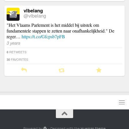
vlbelang
@vlbelang
"Het Vlaams Parlement is het middel bij uitstek om
fundamentele stappen te zetten naar onafhankelijkheid." De
reger…
https://t.co/Gfcpsb7pFB
3 years
RETWEETS
8
FAVORITES
30
Powered by
- Designed with the
Hueman theme