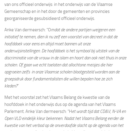
van ons officieel onderwijs: in het onderwijs van de Vlaamse
Gemeenschap en in het door de gemeenten en provincies
georganiseerde gesubsidieerd officieel onderwijs.
Anke Van dermeersch: “O
mdat de andere partijen weigeren een
initiatief te nemen, dien ik nu zelf een voorstel van decreet in dat de
hoofddoek voor eens en altijd moet bannen uit onze
onderwijsinstellingen. De hoofddoek is het symbool bij uitstek van de
discriminatie van de vrouw in de islam en hoort dan ook niet thuis in onze
scholen. Of gaan we echt toelaten dat allochtone meisjes die hier
opgroeien zelfs in onze Vlaamse scholen blootgesteld worden aan de
groepsdruk door fundamentalisten die willen bepalen hoe ze zich
kleden?
”
Met het voorstel zet het Vlaams Belang de kwestie van de
hoofddoek in het onderwijs dus op de agenda van het Vlaams
Parlement. Anke Van dermeersch: “H
et wordt tijd dat CD&V, N-VA en
Open VLD eindelijk kleur bekennen. Nadat het Vlaams Belang eerder de
kwestie van het verbod op de onverdoofde slacht op de agenda van het