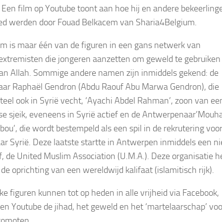
”. Een film op Youtube toont aan hoe hij en andere bekeerling
ed werden door Fouad Belkacem van Sharia4Belgium.
m is maar één van de figuren in een gans netwerk van
xtremisten die jongeren aanzetten om geweld te gebruiken 
n Allah. Sommige andere namen zijn inmiddels gekend: de
aar Raphaël Gendron (Abdu Raouf Abu Marwa Gendron), die
el ook in Syrië vecht, ‘Ayachi Abdel Rahman’, zoon van ee
se sjeik, eveneens in Syrië actief en de Antwerpenaar’Mouha
bou’, die wordt bestempeld als een spil in de rekrutering voo
aar Syrië. Deze laatste startte in Antwerpen inmiddels een n
ief, de United Muslim Association (U.M.A.). Deze organisatie h
 de oprichting van een wereldwijd kalifaat (islamitisch rijk).
ke figuren kunnen tot op heden in alle vrijheid via Facebook,
 en Youtube de jihad, het geweld en het ‘martelaarschap’ voo
romoten.