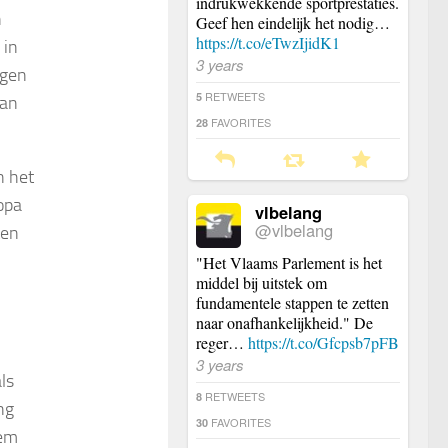
indrukwekkende sportprestaties.
n
Geef hen eindelijk het nodig…
https://t.co/eTwzIjidK1
 in
3 years
egen
RETWEETS
5
aan
FAVORITES
28
n het
opa
vlbelang
@vlbelang
ten
"Het Vlaams Parlement is het
middel bij uitstek om
fundamentele stappen te zetten
naar onafhankelijkheid." De
reger…
https://t.co/Gfcpsb7pFB
3 years
ls
RETWEETS
8
ng
FAVORITES
30
sem