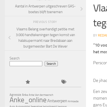
Vla
Aantal in Antwerpen uitgeschreven GAS-
boetes blijft toenemen
teg
PREVIOUS STORY
Vlaams Belang overhandigt petitie met
3.000 handtekeningen tegen komst van
BY
REDA
halalsupermarkt naar Bredabaan aan
“10 voo
burgemeester Bart De Wever
het mos
Search
Perscon
Search
De jiha
Een zev
Agressie
Anke
Anke Van dermeersch
momente
Anke_online
Antwerpen
Armoede
gans Eu
begroting
Auto
Automobilist
belastingeld
bespaar