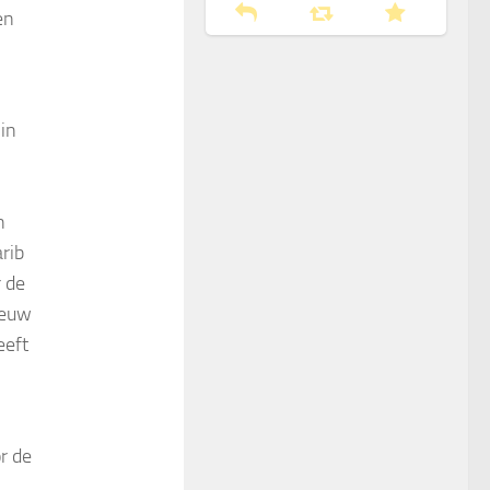
en
in
n
rib
r de
ieuw
eeft
r de