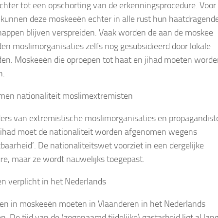
echter tot een opschorting van de erkenningsprocedure. Voor
 kunnen deze moskeeën echter in alle rust hun haatdragend
appen blijven verspreiden. Vaak worden de aan de moskee
en moslimorganisaties zelfs nog gesubsidieerd door lokale
en. Moskeeën die oproepen tot haat en jihad moeten worde
n.
men nationaliteit moslimextremisten
ders van extremistische moslimorganisaties en propagandist
jihad moet de nationaliteit worden afgenomen wegens
baarheid’. De nationaliteitswet voorziet in een dergelijke
re, maar ze wordt nauwelijks toegepast.
en verplicht in het Nederlands
en in moskeeën moeten in Vlaanderen in het Nederlands
. De tijd van de (zogenaamd tijdelijke) gastarbeid ligt al lan