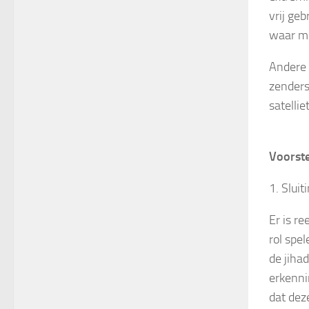
vrij ge
waar me
Andere 
zenders
satellie
Voorste
1. Slui
Er is r
rol spel
de jiha
erkenni
dat dez