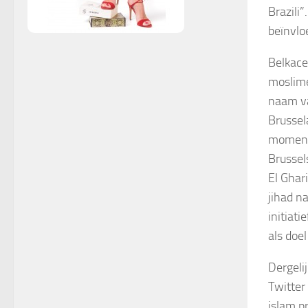
Brazili
beïnvlo
Belkace
moslime
naam va
Brussel
momente
Brussel
El Ghari
jihad n
initiat
als doel
Dergelij
Twitter
islam p