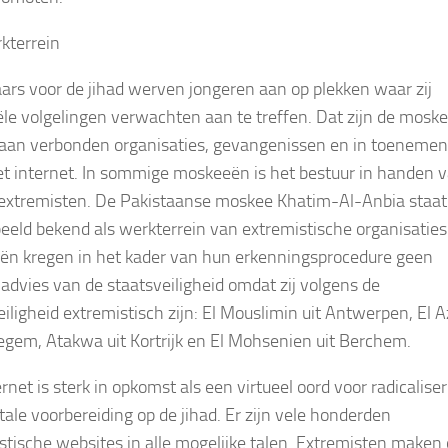
kterrein
ars voor de jihad werven jongeren aan op plekken waar zij
ële volgelingen verwachten aan te treffen. Dat zijn de mosk
aan verbonden organisaties, gevangenissen en in toeneme
t internet. In sommige moskeeën is het bestuur in handen 
xtremisten. De Pakistaanse moskee Khatim-Al-Anbia staat
beeld bekend als werkterrein van extremistische organisaties.
n kregen in het kader van hun erkenningsprocedure geen
f advies van de staatsveiligheid omdat zij volgens de
eiligheid extremistisch zijn: El Mouslimin uit Antwerpen, El 
egem, Atakwa uit Kortrijk en El Mohsenien uit Berchem.
rnet is sterk in opkomst als een virtueel oord voor radicalise
ale voorbereiding op de jihad. Er zijn vele honderden
stische websites in alle mogelijke talen. Extremisten maken