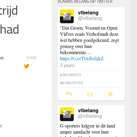
VLAAMS BELANG OP TWITTER
rijd
vlbelang
@vlbelang
ihad
"Dat Groen, Vooruit en Open
Vld'ers zoals Verhofstadt deze
wet hebben goedgekeurd, zegt
genoeg over hun
bekommernis…
en
https://t.co/T0xBsfijkZ
SHARE
3 years
RETWEETS
4
FAVORITES
25
vlbelang
@vlbelang
or
G-sporters krijgen in dit land
amper aandacht voor hun