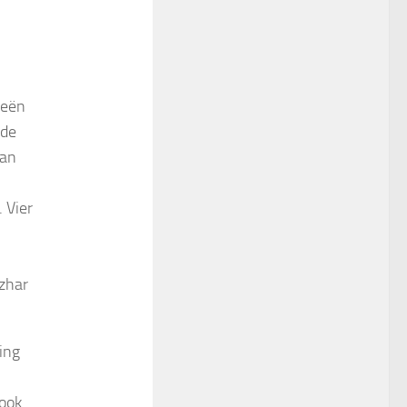
eeën
nde
van
 Vier
Azhar
ring
 ook