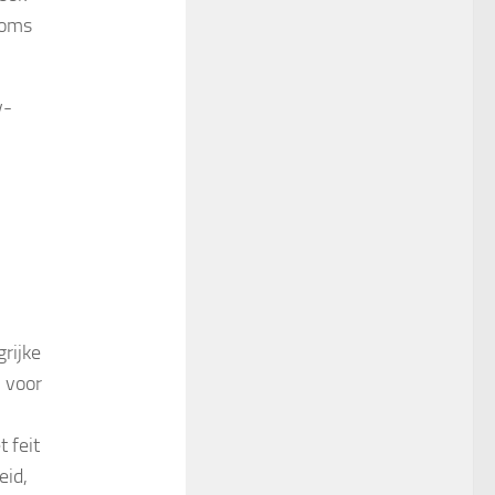
ooms
v-
rijke
n voor
 feit
eid,