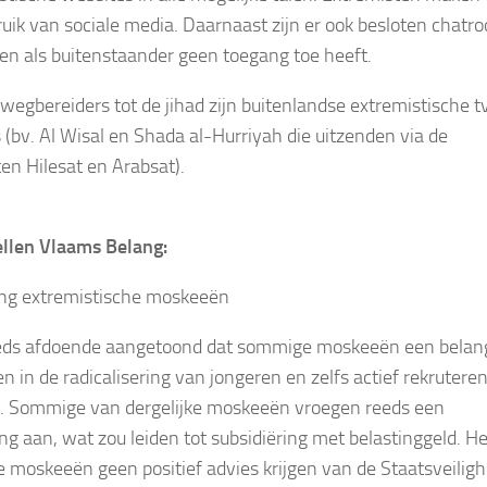
bruik van sociale media. Daarnaast zijn er ook besloten chatr
n als buitenstaander geen toegang toe heeft.
wegbereiders tot de jihad zijn buitenlandse extremistische t
 (bv. Al Wisal en Shada al-Hurriyah die uitzenden via de
ten Hilesat en Arabsat).
llen Vlaams Belang:
ting extremistische moskeeën
eeds afdoende aangetoond dat sommige moskeeën een belang
en in de radicalisering van jongeren en zelfs actief rekrutere
d. Sommige van dergelijke moskeeën vroegen reeds een
ng aan, wat zou leiden tot subsidiëring met belastinggeld. Het
e moskeeën geen positief advies krijgen van de Staatsveiligh