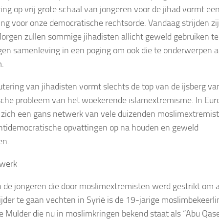
ring op vrij grote schaal van jongeren voor de jihad vormt ee
ing voor onze democratische rechtsorde. Vandaag strijden zij
Morgen zullen sommige jihadisten allicht geweld gebruiken t
gen samenleving in een poging om ook die te onderwerpen 
m.
utering van jihadisten vormt slechts de top van de ijsberg va
sche probleem van het woekerende islamextremisme. In Eur
 zich een gans netwerk van vele duizenden moslimextremis
antidemocratische opvattingen op na houden en geweld
en.
twerk
 de jongeren die door moslimextremisten werd gestrikt om a
rijder te gaan vechten in Syrië is de 19-jarige moslimbekeerli
e Mulder die nu in moslimkringen bekend staat als “Abu Qa