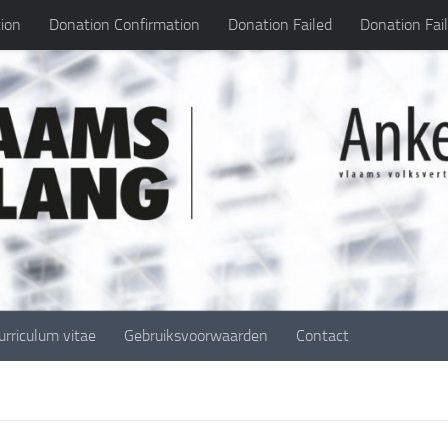
ion
Donation Confirmation
Donation Failed
Donation Fai
urriculum vitae
Gebruiksvoorwaarden
Contact