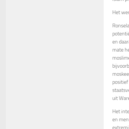
Het wer
Ronsela
potenti
en daar
mate he
moslime
bijvoor
moskeeë
positie
staatsv
uit War
Het inte
en ment
extremi