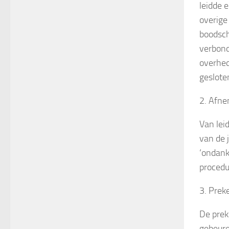
leidde 
overige
boodsch
verbond
overhed
geslote
2. Afne
Van lei
van de 
‘ondank
procedu
3. Prek
De prek
gebeuren