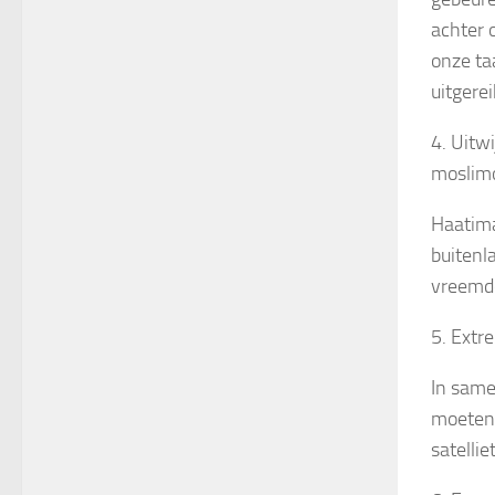
achter 
onze ta
uitgere
4. Uitw
moslimo
Haatima
buitenl
vreemde
5. Extre
In same
moeten 
satellie