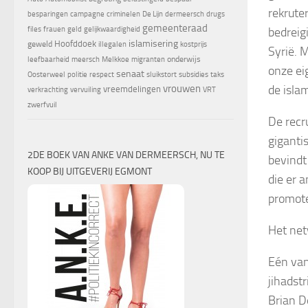
rekrute
besparingen
campagne
criminelen
De Lijn
dermeersch
drugs
gemeenteraad
bedreig
files
frauen
geld
gelijkwaardigheid
islamisering
Hoofddoek
geweld
illegalen
kostprijs
Syrië. 
onderwijs
leefbaarheid
meersch
Melkkoe
migranten
onze ei
senaat
Oosterweel
politie
respect
sluikstort
subsidies
taks
de isla
vrouwen
vreemdelingen
verkrachting
vervuiling
VRT
zwerfvuil
De recr
giganti
2DE BOEK VAN ANKE VAN DERMEERSCH, NU TE
bevindt
KOOP BIJ UITGEVERIJ EGMONT
die er 
promot
Het ne
Eén van
jihadst
Brian D