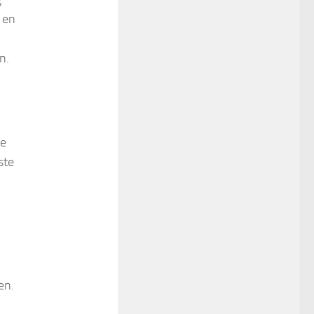
 en
n.
de
ste
en.