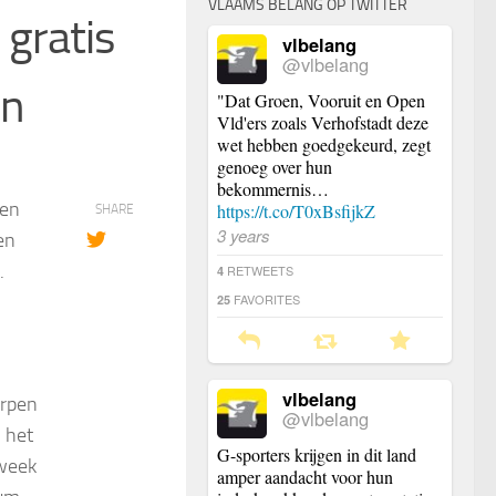
VLAAMS BELANG OP TWITTER
 gratis
vlbelang
@vlbelang
en
"Dat Groen, Vooruit en Open
Vld'ers zoals Verhofstadt deze
wet hebben goedgekeurd, zegt
genoeg over hun
bekommernis…
ben
https://t.co/T0xBsfijkZ
SHARE
3 years
en
.
RETWEETS
4
FAVORITES
25
vlbelang
erpen
@vlbelang
 het
G-sporters krijgen in dit land
week
amper aandacht voor hun