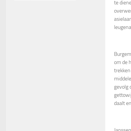
te dien
overwer
asielaa
leugena
Burgeme
om de h
trekken
middele
gevolg d
gettowi
daalt e
Janssen