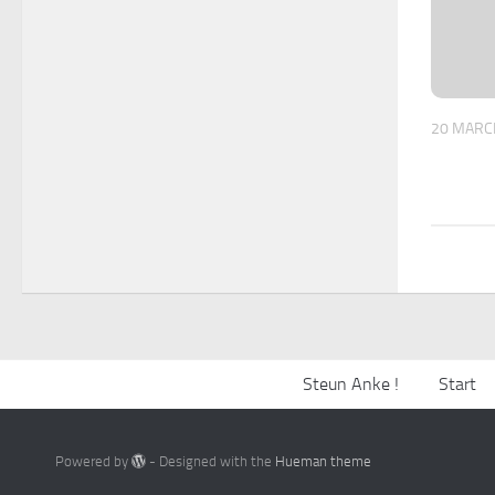
20 MARC
Steun Anke !
Start
Powered by
- Designed with the
Hueman theme