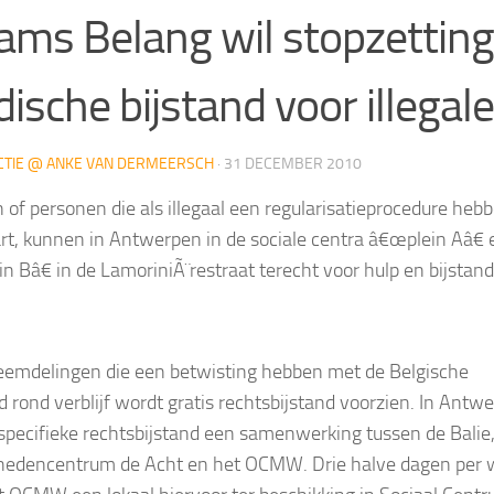
ams Belang wil stopzetting
idische bijstand voor illegal
CTIE @ ANKE VAN DERMEERSCH
·
31 DECEMBER 2010
en of personen die als illegaal een regularisatieprocedure heb
rt, kunnen in Antwerpen in de sociale centra â€œplein Aâ€ 
n Bâ€ in de LamoriniÃ¨restraat terecht voor hulp en bijstand
eemdelingen die een betwisting hebben met de Belgische
d rond verblijf wordt gratis rechtsbijstand voorzien. In Antw
 specifieke rechtsbijstand een samenwerking tussen de Balie,
hedencentrum de Acht en het OCMW. Drie halve dagen per 