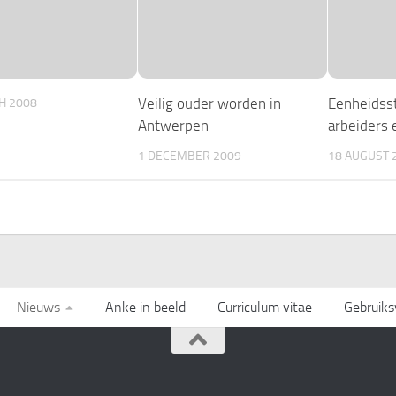
Veilig ouder worden in
Eenheidsst
H 2008
Antwerpen
arbeiders 
1 DECEMBER 2009
18 AUGUST 
Nieuws
Anke in beeld
Curriculum vitae
Gebruik