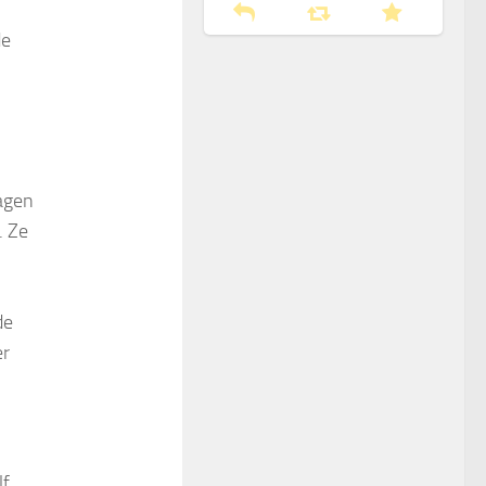
de
agen
. Ze
de
er
lf