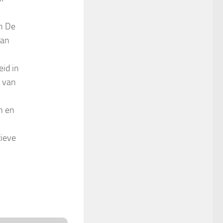
en De
van
id in
g van
n en
tieve