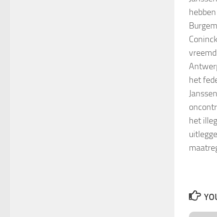
hebben 
Burgeme
Coninck 
vreemde
Antwerp
het fed
Janssen
oncontr
het ill
uitlegg
maatreg
YOU