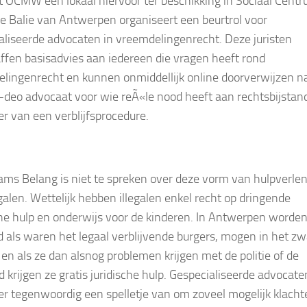
et OCMW een lokaal hiervoor ter beschikking in Sociaal Cent
De Balie van Antwerpen organiseert een beurtrol voor
aliseerde advocaten in vreemdelingenrecht. Deze juristen
ffen basisadvies aan iedereen die vragen heeft rond
lingenrecht en kunnen onmiddellijk online doorverwijzen n
-deo advocaat voor wie reÃ«le nood heeft aan rechtsbijstand
er van een verblijfsprocedure.
ams Belang is niet te spreken over deze vorm van hulpverle
egalen. Wettelijk hebben illegalen enkel recht op dringende
e hulp en onderwijs voor de kinderen. In Antwerpen worden
 als waren het legaal verblijvende burgers, mogen in het zw
en als ze dan alsnog problemen krijgen met de politie of de
d krijgen ze gratis juridische hulp. Gespecialiseerde advocate
r tegenwoordig een spelletje van om zoveel mogelijk klacht