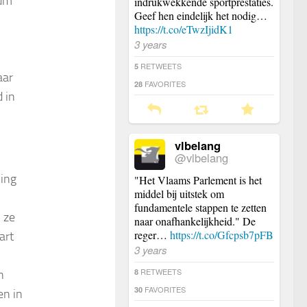
rum
indrukwekkende sportprestaties.
Geef hen eindelijk het nodig…
https://t.co/eTwzIjidK1
3 years
RETWEETS
5
aar
FAVORITES
28
 in
vlbelang
@vlbelang
ning
"Het Vlaams Parlement is het
middel bij uitstek om
fundamentele stappen te zetten
 ze
naar onafhankelijkheid." De
reger…
https://t.co/Gfcpsb7pFB
art
3 years
RETWEETS
8
n
FAVORITES
30
en in