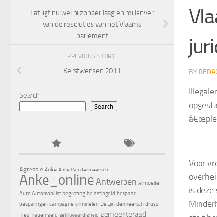
Vla
Lat ligt nu wel bijzonder laag en mijlenver
van de resoluties van het Vlaams
parlement
jur
PREVIOUS STORY
Kerstwensen 2011
BY
REDA
Illegal
Search
opgesta
Search
â€œplei
Voor vr
Agressie
Anke
Anke Van dermeersch
overhei
Anke_online
Antwerpen
Armoede
is deze
begroting
Auto
Automobilist
belastingeld
bespaar
Minder
besparingen
campagne
criminelen
De Lijn
dermeersch
drugs
gemeenteraad
files
frauen
geld
gelijkwaardigheid