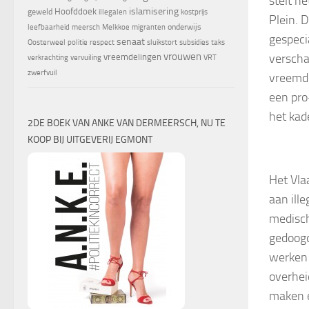
stelt h
islamisering
Hoofddoek
geweld
illegalen
kostprijs
Plein. 
onderwijs
leefbaarheid
meersch
Melkkoe
migranten
gespeci
senaat
Oosterweel
politie
respect
sluikstort
subsidies
taks
vrouwen
verscha
vreemdelingen
verkrachting
vervuiling
VRT
zwerfvuil
vreemde
een pro
het kad
2DE BOEK VAN ANKE VAN DERMEERSCH, NU TE
KOOP BIJ UITGEVERIJ EGMONT
Het Vla
aan ill
medisch
gedoogd
werken 
overhei
maken e