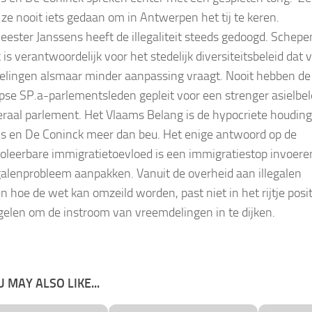
ze nooit iets gedaan om in Antwerpen het tij te keren.
ester Janssens heeft de illegaliteit steeds gedoogd. Schep
is verantwoordelijk voor het stedelijk diversiteitsbeleid dat 
lingen alsmaar minder aanpassing vraagt. Nooit hebben de
se SP.a-parlementsleden gepleit voor een strenger asielbele
eraal parlement. Het Vlaams Belang is de hypocriete houdin
s en De Coninck meer dan beu. Het enige antwoord op de
oleerbare immigratietoevloed is een immigratiestop invoere
egalenprobleem aanpakken. Vanuit de overheid aan illegalen
en hoe de wet kan omzeild worden, past niet in het rijtje posi
elen om de instroom van vreemdelingen in te dijken.
 MAY ALSO LIKE...