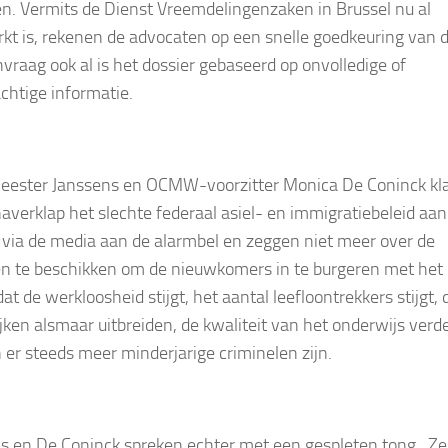
en. Vermits de Dienst Vreemdelingenzaken in Brussel nu al
kt is, rekenen de advocaten op een snelle goedkeuring van 
nvraag ook al is het dossier gebaseerd op onvolledige of
chtige informatie.
ester Janssens en OCMW-voorzitter Monica De Coninck kl
averklap het slechte federaal asiel- en immigratiebeleid aan
 via de media aan de alarmbel en zeggen niet meer over de
n te beschikken om de nieuwkomers in te burgeren met het
at de werkloosheid stijgt, het aantal leefloontrekkers stijgt, 
jken alsmaar uitbreiden, de kwaliteit van het onderwijs verd
n er steeds meer minderjarige criminelen zijn.
s en De Coninck spreken echter met een gespleten tong. Ze