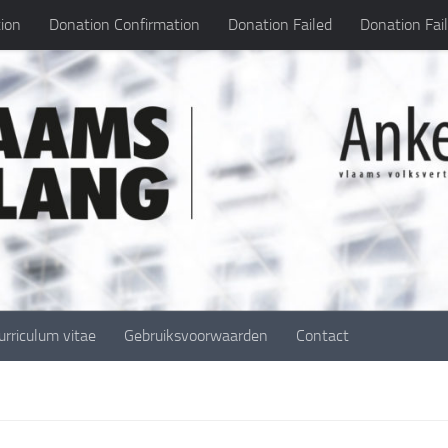
ion
Donation Confirmation
Donation Failed
Donation Fai
urriculum vitae
Gebruiksvoorwaarden
Contact