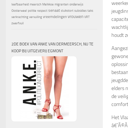
weerker
onderwijs
leefbaarheid
meersch
Melkkoe
migranten
jeugdin
senaat
Oosterweel
politie
respect
sluikstort
subsidies
taks
vrouwen
vreemdelingen
verkrachting
vervuiling
VRT
capacit
zwerfvuil
wachtli
houdt z
2DE BOEK VAN ANKE VAN DERMEERSCH, NU TE
Aangezi
KOOP BIJ UITGEVERIJ EGMONT
gewone 
oplossi
bestaand
jeugdde
elders 
de veil
comfort
Het Vla
â€˜Ã©Ã