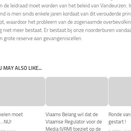
n de leidraad moet worden van het beleid van Vandeurzen. I
nd is men sinds enkele jaren kordaat van dit verouderde prin
pt, waardoor het probleem van de zogenaamde overbevolkin
 niet meer bestaat. Er bestaat bij onze noorderburen vanda
en grote reserve aan gevangeniscellen.
 MAY ALSO LIKE...
 kelen moet
Vlaams Belang wil dat de
Ronde van
n…NU!
Vlaamse Regulator voor de
gestart !
Media (VRM) toeziet op de