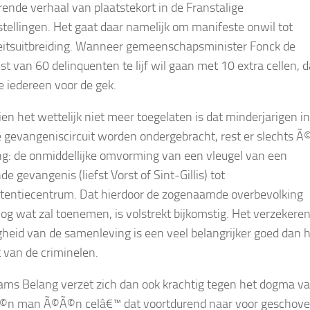
ende verhaal van plaatstekort in de Franstalige
stellingen. Het gaat daar namelijk om manifeste onwil tot
eitsuitbreiding. Wanneer gemeenschapsminister Fonck de
jst van 60 delinquenten te lijf wil gaan met 10 extra cellen, 
e iedereen voor de gek.
en het wettelijk niet meer toegelaten is dat minderjarigen in
gevangeniscircuit worden ondergebracht, rest er slechts 
ng: de onmiddellijke omvorming van een vleugel van een
e gevangenis (liefst Vorst of Sint-Gillis) tot
tentiecentrum. Dat hierdoor de zogenaamde overbevolking
nog wat zal toenemen, is volstrekt bijkomstig. Het verzekere
igheid van de samenleving is een veel belangrijker goed dan 
 van de criminelen.
ams Belang verzet zich dan ook krachtig tegen het dogma v
©n man Ã©Ã©n celâ€™ dat voortdurend naar voor geschov