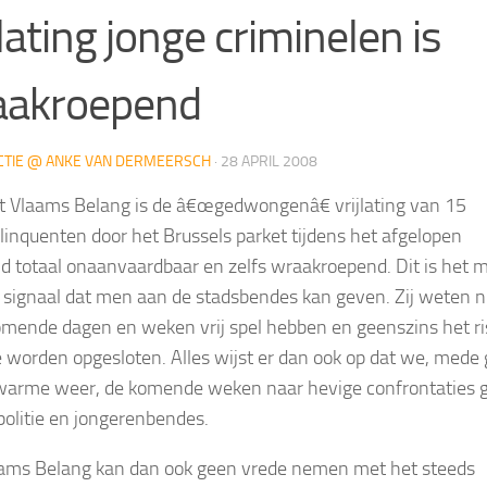
jlating jonge criminelen is
aakroepend
CTIE @ ANKE VAN DERMEERSCH
·
28 APRIL 2008
t Vlaams Belang is de â€œgedwongenâ€ vrijlating van 15
linquenten door het Brussels parket tijdens het afgelopen
 totaal onaanvaardbaar en zelfs wraakroepend. Dit is het 
 signaal dat men aan de stadsbendes kan geven. Zij weten n
komende dagen en weken vrij spel hebben en geenszins het ri
e worden opgesloten. Alles wijst er dan ook op dat we, mede 
warme weer, de komende weken naar hevige confrontaties 
politie en jongerenbendes.
ams Belang kan dan ook geen vrede nemen met het steeds