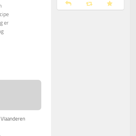
n
cipe
g er
ag
 Vlaanderen