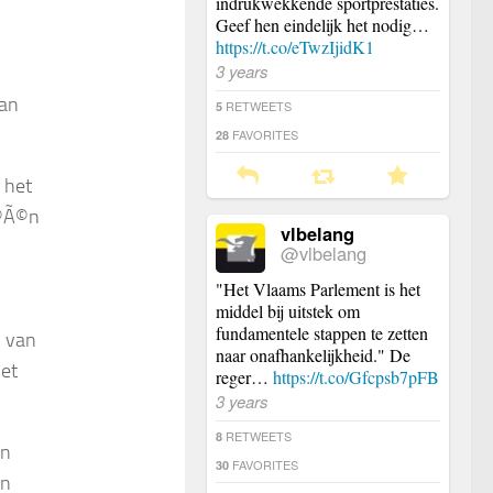
indrukwekkende sportprestaties.
Geef hen eindelijk het nodig…
https://t.co/eTwzIjidK1
3 years
dan
RETWEETS
5
FAVORITES
28
 het
Ã©Ã©n
vlbelang
@vlbelang
"Het Vlaams Parlement is het
middel bij uitstek om
fundamentele stappen te zetten
n van
naar onafhankelijkheid." De
het
reger…
https://t.co/Gfcpsb7pFB
3 years
RETWEETS
8
an
FAVORITES
30
en