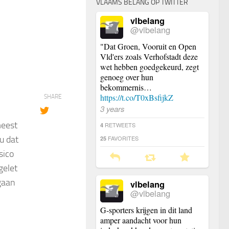
VLAAMS BELANG OP TWITTER
vlbelang
@vlbelang
"Dat Groen, Vooruit en Open
Vld'ers zoals Verhofstadt deze
wet hebben goedgekeurd, zegt
genoeg over hun
bekommernis…
https://t.co/T0xBsfijkZ
SHARE
3 years
meest
RETWEETS
4
u dat
FAVORITES
25
sico
gelet
gaan
vlbelang
@vlbelang
G-sporters krijgen in dit land
amper aandacht voor hun