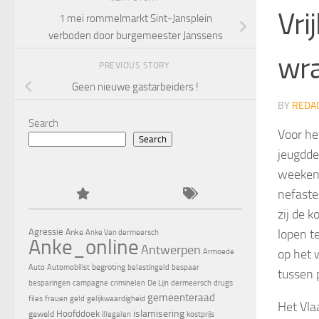
Vri
1 mei rommelmarkt Sint-Jansplein
verboden door burgemeester Janssens
wr
PREVIOUS STORY
Geen nieuwe gastarbeiders !
BY
REDA
Search
Voor he
Search
jeugdde
weekend
nefaste
zij de 
lopen t
Agressie
Anke
Anke Van dermeersch
Anke_online
Antwerpen
op het 
Armoede
begroting
Auto
Automobilist
belastingeld
bespaar
tussen 
besparingen
campagne
criminelen
De Lijn
dermeersch
drugs
gemeenteraad
files
frauen
geld
gelijkwaardigheid
Het Vla
islamisering
Hoofddoek
geweld
illegalen
kostprijs