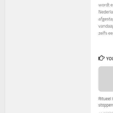
wordt e
Nederla
afgesta
vandaag
zelfs e
YOU
Ritueel
stoppe