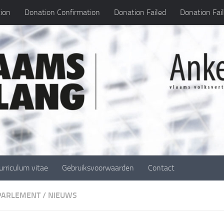
ion
Donation Confirmation
Donation Failed
Donation Fai
urriculum vitae
Gebruiksvoorwaarden
Contact
 PARLEMENT
/
NIEUWS