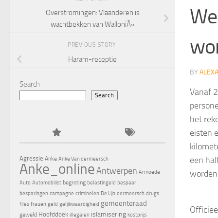
Weg
Overstromingen: Vlaanderen is
wachtbekken van WalloniÃ«
wo
PREVIOUS STORY
Haram-receptie
BY
ALEX
Search
Vanaf 2
Search
person
het rek
eisten 
kilomet
een hal
Agressie
Anke
Anke Van dermeersch
Anke_online
Antwerpen
worden
Armoede
begroting
Auto
Automobilist
belastingeld
bespaar
besparingen
campagne
criminelen
De Lijn
dermeersch
drugs
gemeenteraad
files
frauen
geld
gelijkwaardigheid
Officie
islamisering
Hoofddoek
geweld
illegalen
kostprijs