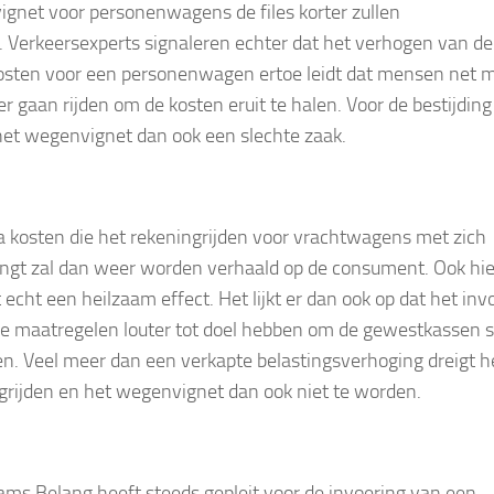
gnet voor personenwagens de files korter zullen
 Verkeersexperts signaleren echter dat het verhogen van de
osten voor een personenwagen ertoe leidt dat mensen net 
er gaan rijden om de kosten eruit te halen. Voor de bestijdin
s het wegenvignet dan ook een slechte zaak.
a kosten die het rekeningrijden voor vrachtwagens met zich
gt zal dan weer worden verhaald op de consument. Ook hie
 echt een heilzaam effect. Het lijkt er dan ook op dat het in
e maatregelen louter tot doel hebben om de gewestkassen s
zen. Veel meer dan een verkapte belastingsverhoging dreigt h
grijden en het wegenvignet dan ook niet te worden.
ams Belang heeft steeds gepleit voor de invoering van een