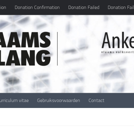
ion
Donation Confirmation
Donation Failed
Donation Fai
urriculum vitae
Gebruiksvoorwaarden
Contact