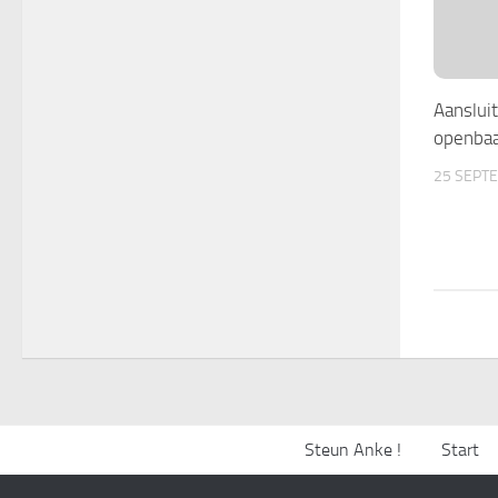
Aansluit
openbaa
25 SEPT
Steun Anke !
Start