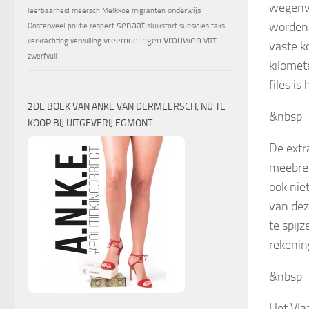
wegenvi
onderwijs
leefbaarheid
meersch
Melkkoe
migranten
worden.
senaat
Oosterweel
politie
respect
sluikstort
subsidies
taks
vrouwen
vreemdelingen
verkrachting
vervuiling
VRT
vaste k
zwerfvuil
kilomet
files i
2DE BOEK VAN ANKE VAN DERMEERSCH, NU TE
&nbsp
KOOP BIJ UITGEVERIJ EGMONT
De extr
meebren
ook niet
van dez
te spij
rekenin
&nbsp
Het Vla