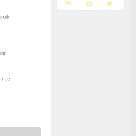
bruik
oor
en de