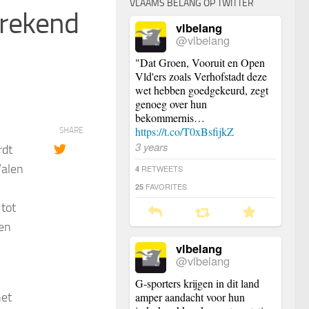
VLAAMS BELANG OP TWITTER
erekend
vlbelang
@vlbelang
"Dat Groen, Vooruit en Open
Vld'ers zoals Verhofstadt deze
wet hebben goedgekeurd, zegt
genoeg over hun
bekommernis…
https://t.co/T0xBsfijkZ
SHARE
3 years
rdt
Walen
RETWEETS
4
FAVORITES
25
 tot
men
vlbelang
@vlbelang
G-sporters krijgen in dit land
het
amper aandacht voor hun