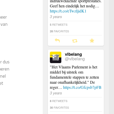
indrukwekkende sportprestaties.
Geef hen eindelijk het nodig…
https://t.co/eTwzIjidK1
3 years
meer
g van
RETWEETS
5
FAVORITES
28
vlbelang
@vlbelang
r dus
"Het Vlaams Parlement is het
voeren
middel bij uitstek om
nel
fundamentele stappen te zetten
naar onafhankelijkheid." De
et
reger…
https://t.co/Gfcpsb7pFB
3 years
RETWEETS
8
FAVORITES
30