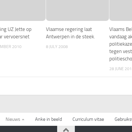
ing UZ Jette op
Vlaamse regering laat
Vlaams Be
r vervoersnet
Antwerpen in de steek.
vandaag ak
politiekaz
EMBER 2010
8 JULY 2008
tegen vest
politiescho
28 JUNE 201
Nieuws
Anke in beeld
Curriculum vitae
Gebruik