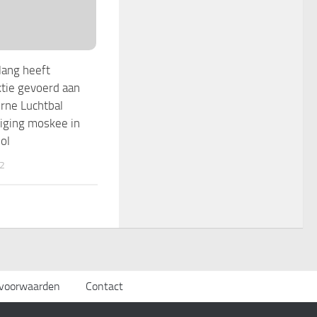
lang heeft
tie gevoerd aan
erne Luchtbal
iging moskee in
ol
2
svoorwaarden
Contact