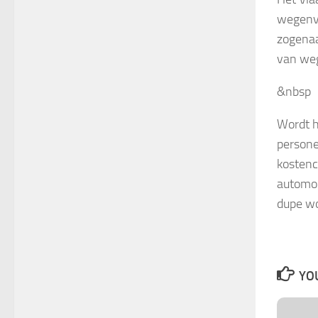
wegenvi
zogenaa
van weg
&nbsp
Wordt h
persone
kostenc
automob
dupe wo
YOU