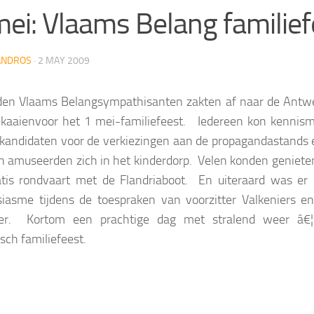
ei: Vlaams Belang familief
ANDROS
·
2 MAY 2009
den Vlaams Belangsympathisanten zakten af naar de Antw
kaaienvoor het 1 mei-familiefeest. Iedereen kon kennis
kandidaten voor de verkiezingen aan de propagandastands 
n amuseerden zich in het kinderdorp. Velen konden geniete
tis rondvaart met de Flandriaboot. En uiteraard was er 
iasme tijdens de toespraken van voorzitter Valkeniers en 
er. Kortom een prachtige dag met stralend weer â€
sch familiefeest.