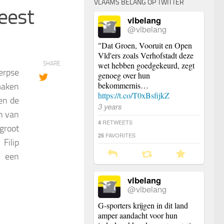
VLAAMS BELANG OP TWITTER
eest
vlbelang
@vlbelang
"Dat Groen, Vooruit en Open
Vld'ers zoals Verhofstadt deze
SHARE
wet hebben goedgekeurd, zegt
erpse
genoeg over hun
bekommernis…
maken
https://t.co/T0xBsfijkZ
en de
3 years
n van
RETWEETS
4
groot
FAVORITES
25
Filip
¦ een
vlbelang
@vlbelang
G-sporters krijgen in dit land
amper aandacht voor hun