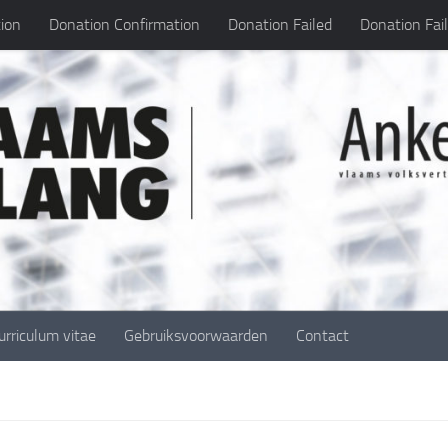
ion
Donation Confirmation
Donation Failed
Donation Fai
urriculum vitae
Gebruiksvoorwaarden
Contact