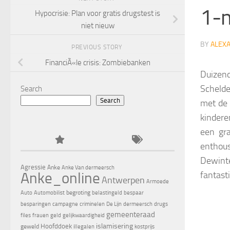
1-m
Hypocrisie: Plan voor gratis drugstest is
niet nieuw
BY
ALEX
PREVIOUS STORY
FinanciÃ«le crisis: Zombiebanken
Duizen
Schelde
Search
Search
met de 
kindere
een gra
enthous
Dewint
Agressie
Anke
Anke Van dermeersch
fantasti
Anke_online
Antwerpen
Armoede
begroting
Auto
Automobilist
belastingeld
bespaar
besparingen
campagne
criminelen
De Lijn
dermeersch
drugs
gemeenteraad
files
frauen
geld
gelijkwaardigheid
islamisering
Hoofddoek
geweld
illegalen
kostprijs