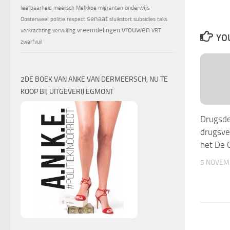
onderwijs
leefbaarheid
meersch
Melkkoe
migranten
senaat
Oosterweel
politie
respect
sluikstort
subsidies
taks
vrouwen
vreemdelingen
verkrachting
vervuiling
VRT
YOU
zwerfvuil
2DE BOEK VAN ANKE VAN DERMEERSCH, NU TE
KOOP BIJ UITGEVERIJ EGMONT
Drugsde
drugsve
het De 
5 NOVEM