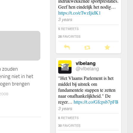
indrukwekkende sportprestaties.
Geef hen eindelijk het nodig…
https://t.co/eTwzIjidK1
3 years
RETWEETS
5
FAVORITES
28
vlbelang
@vlbelang
 zouden
ning niet in het
"Het Vlaams Parlement is het
middel bij uitstek om
ogen brengen
fundamentele stappen te zetten
2008
naar onafhankelijkheid." De
reger…
https://t.co/Gfcpsb7pFB
3 years
RETWEETS
8
FAVORITES
30