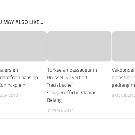
 MAY ALSO LIKE...
alers en
Turkse ambassadeur in
Vakbonden
rslaafden baas op
Brussel wil verbod
dienstverle
Coninckplein
“racistische”
gedrang m
schapenaffiche Vlaams
BER 2010
3 OCTOBER 
Belang
14 APRIL 2011