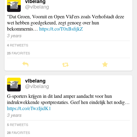
vlbelang
@vlbelang
"Dat Groen, Vooruit en Open Vld'ers zoals Verhofstadt deze
wet hebben goedgekeurd, zegt genoeg over hun
bekommernis…
https://t.co/T0xBsfijkZ
3 years
RETWEETS
4
FAVORITES
25
vlbelang
@vlbelang
G-sporters krijgen in dit land amper aandacht voor hun
indrukwekkende sportprestaties. Geef hen eindelijk het nodig…
https://t.co/eTwzIjidK1
3 years
RETWEETS
5
FAVORITES
28