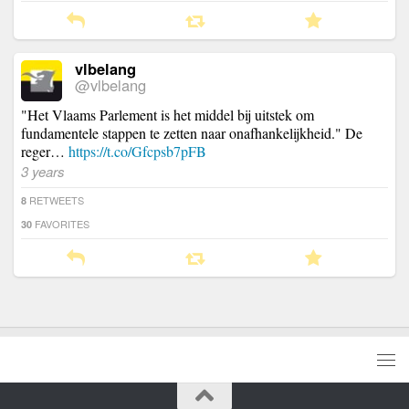
vlbelang
@vlbelang
"Het Vlaams Parlement is het middel bij uitstek om
fundamentele stappen te zetten naar onafhankelijkheid." De
reger…
https://t.co/Gfcpsb7pFB
3 years
RETWEETS
8
FAVORITES
30