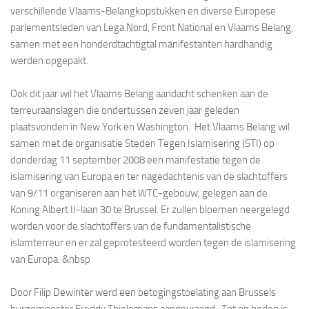
verschillende Vlaams-Belangkopstukken en diverse Europese
parlementsleden van Lega Nord, Front National en
Vlaams Belang,
samen met een honderdtachtigtal manifestanten hardhandig
werden opgepakt.
Ook dit jaar wil het
Vlaams Belang aandacht schenken aan de
terreuraanslagen die ondertussen zeven jaar geleden
plaatsvonden in New York en Washington. Het
Vlaams Belang wil
samen met
de organisatie Steden Tegen Islamisering (STI) op
donderdag 11 september 2008 een manifestatie tegen de
islamisering van Europa en ter nagedachtenis van de slachtoffers
van 9/11 organiseren aan het WTC-gebouw, gelegen aan de
Koning Albert II-laan 30 te Brussel. Er zullen bloemen neergelegd
worden voor de slachtoffers van de fundamentalistische
islamterreur en er zal geprotesteerd worden tegen de islamisering
van Europa. &nbsp
Door
Filip Dewinter werd een betogingstoelating aan Brussels
burgemeester Freddy Thielemans aangevraagd. Tot op heden is