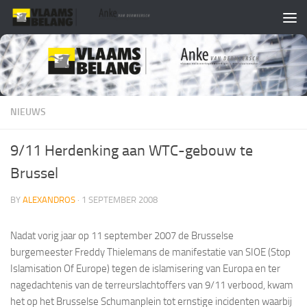
Skip to content
NIEUWS
9/11 Herdenking aan WTC-gebouw te
Brussel
BY
ALEXANDROS
·
1 SEPTEMBER 2008
Nadat vorig jaar op 11 september 2007 de Brusselse
burgemeester Freddy Thielemans de manifestatie van SIOE (Stop
Islamisation Of Europe) tegen de islamisering van Europa en ter
nagedachtenis van de terreurslachtoffers van 9/11 verbood, kwam
het op het Brusselse Schumanplein tot ernstige incidenten waarbij