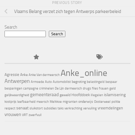
PREVIOUS STORY
Vlaams Belang verzet zich tegen Antwerps parkeerbeleid
Search
Search
Anke_online
Agressie
Anke
Anke Van dermeersch
Antwerpen
begroting
Armoede
Auto
Automobilist
belastingeld
bespaar
besparingen
campagne
criminelen
De Lijn
dermeersch
drugs
files
frauen
geld
gemeenteraad
islamisering
Hoofddoek
geweld
gelijkwaardigheid
illegalen
onderwijs
kostprijs
leefbaarheid
meersch
Melkkoe
migranten
Oosterweel
politie
senaat
vreemdelingen
respect
sluikstort
subsidies
taks
verkrachting
vervuiling
vrouwen
VRT
zwerfvuil