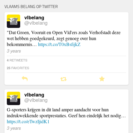
VLAAMS BELANG OP TWITTER
vlbelang
@vlbelang
"Dat Groen, Vooruit en Open Vld'ers zoals Verhofstadt deze
wet hebben goedgekeurd, zegt genoeg over hun
bekommernis…
https://t.co/T0xBsfijkZ
3 years
RETWEETS
4
FAVORITES
25
vlbelang
@vlbelang
G-sporters krijgen in dit land amper aandacht voor hun
indrukwekkende sportprestaties. Geef hen eindelijk het nodig…
https://t.co/eTwzIjidK1
3 years