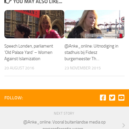
YOU MAY ALSO LIKE...
Speech Londen, parliament
@Anke_online: Uitnodiging in
‘Old Palace Yard’ – Women
stadhuis bij Fidesz
Against Islamization
burgemeester Th…
20 AUGUST 2016
23 NOVEMBER 2015
FOLLOW:
NEXT STORY
@Anke_online: Vooral buitenlandse media op
persconferentie waaro…