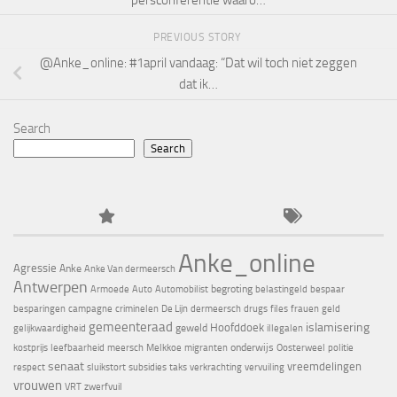
PREVIOUS STORY
@Anke_online: #1april vandaag: “Dat wil toch niet zeggen
dat ik…
Search
Search
Anke_online
Agressie
Anke
Anke Van dermeersch
Antwerpen
begroting
Armoede
Auto
Automobilist
belastingeld
bespaar
besparingen
campagne
criminelen
De Lijn
dermeersch
drugs
files
frauen
geld
gemeenteraad
islamisering
Hoofddoek
geweld
gelijkwaardigheid
illegalen
onderwijs
kostprijs
leefbaarheid
meersch
Melkkoe
migranten
Oosterweel
politie
senaat
vreemdelingen
respect
sluikstort
subsidies
taks
verkrachting
vervuiling
vrouwen
VRT
zwerfvuil