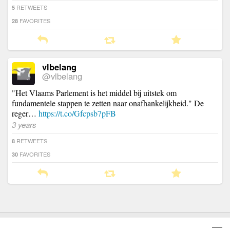
RETWEETS
5
FAVORITES
28
vlbelang
@vlbelang
"Het Vlaams Parlement is het middel bij uitstek om
fundamentele stappen te zetten naar onafhankelijkheid." De
reger…
https://t.co/Gfcpsb7pFB
3 years
RETWEETS
8
FAVORITES
30