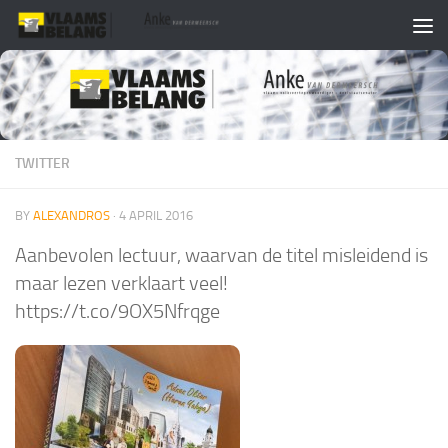
Skip to content
TWITTER
BY
ALEXANDROS
·
4 APRIL 2016
Aanbevolen lectuur, waarvan de titel misleidend is
maar lezen verklaart veel!
https://t.co/9OX5Nfrqge