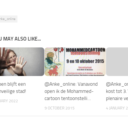
nke_online
 MAY ALSO LIKE...
en blijft een
@Anke_online: Vanavond
@Anke_onl
veilige stad!
open ik de Mohammed-
kost tot 3
cartoon tentoonstelli…
plenaire v
UARY 2022
9 OCTOBER 2015
4 JANUARY 