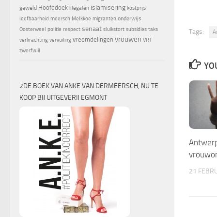
islamisering
Hoofddoek
geweld
illegalen
kostprijs
onderwijs
leefbaarheid
meersch
Melkkoe
migranten
senaat
Oosterweel
politie
respect
sluikstort
subsidies
taks
Tags:
A
vrouwen
vreemdelingen
verkrachting
vervuiling
VRT
zwerfvuil
YOU
2DE BOEK VAN ANKE VAN DERMEERSCH, NU TE
KOOP BIJ UITGEVERIJ EGMONT
Antwerp
vrouwon
21 FEBR