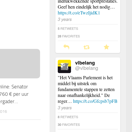
indrukwekkende sportprestaties.
Geef hen eindelijk het nodig…
https://t.co/eTwzIjidK1
3 years
RETWEETS
5
FAVORITES
28
vlbelang
@vlbelang
"Het Vlaams Parlement is het
middel bij uitstek om
ine: Senator
fundamentele stappen te zetten
.760 € per uur
naar onafhankelijkheid." De
reger…
https://t.co/Gfcpsb7pFB
ergader…
3 years
2016
RETWEETS
8
FAVORITES
30