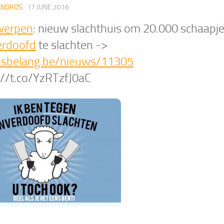
ANDROS
·
17 JUNE 2016
werpen
: nieuw slachthuis om 20.000 schaapj
erdoofd
te slachten ->
msbelang.be/nieuws/11305
://t.co/YzRTzfJ0aC