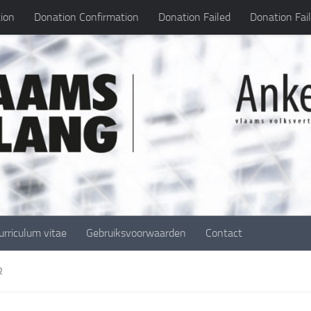
ion
Donation Confirmation
Donation Failed
Donation Fai
urriculum vitae
Gebruiksvoorwaarden
Contact
R