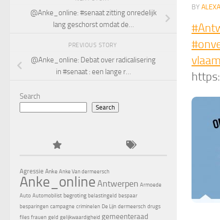
BY
ALEX
@Anke_online: #senaat zitting onredelijk
lang geschorst omdat de…
#Ant
#onv
PREVIOUS STORY
vlaa
@Anke_online: Debat over radicalisering
in #senaat : een lange r…
https
Search
Search
Agressie
Anke
Anke Van dermeersch
Anke_online
Antwerpen
Armoede
begroting
Auto
Automobilist
belastingeld
bespaar
besparingen
campagne
criminelen
De Lijn
dermeersch
drugs
gemeenteraad
files
frauen
geld
gelijkwaardigheid