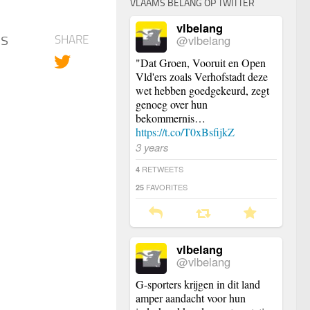
VLAAMS BELANG OP TWITTER
vlbelang
es
@vlbelang
SHARE
"Dat Groen, Vooruit en Open
Vld'ers zoals Verhofstadt deze
wet hebben goedgekeurd, zegt
genoeg over hun
bekommernis…
https://t.co/T0xBsfijkZ
3 years
RETWEETS
4
FAVORITES
25
vlbelang
@vlbelang
G-sporters krijgen in dit land
amper aandacht voor hun