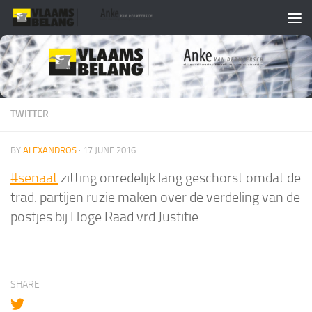
Skip to content
TWITTER
BY
ALEXANDROS
·
17 JUNE 2016
#senaat
zitting onredelijk lang geschorst omdat de
trad. partijen ruzie maken over de verdeling van de
postjes bij Hoge Raad vrd Justitie
SHARE