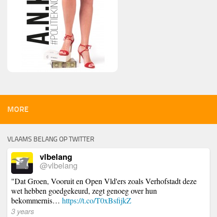
MORE
VLAAMS BELANG OP TWITTER
vlbelang
@vlbelang
"Dat Groen, Vooruit en Open Vld'ers zoals Verhofstadt deze
wet hebben goedgekeurd, zegt genoeg over hun
bekommernis…
https://t.co/T0xBsfijkZ
3 years