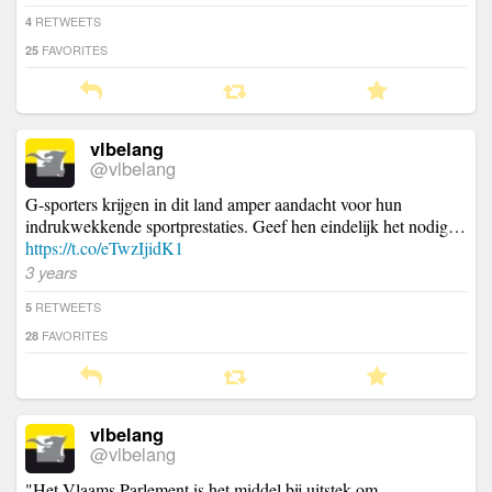
RETWEETS
4
FAVORITES
25
vlbelang
@vlbelang
G-sporters krijgen in dit land amper aandacht voor hun
indrukwekkende sportprestaties. Geef hen eindelijk het nodig…
https://t.co/eTwzIjidK1
3 years
RETWEETS
5
FAVORITES
28
vlbelang
@vlbelang
"Het Vlaams Parlement is het middel bij uitstek om