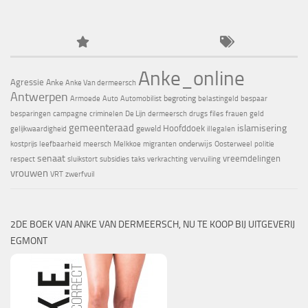
Anke_online
Agressie
Anke
Anke Van dermeersch
Antwerpen
begroting
Armoede
Auto
Automobilist
belastingeld
bespaar
besparingen
campagne
criminelen
De Lijn
dermeersch
drugs
files
frauen
geld
gemeenteraad
islamisering
Hoofddoek
geweld
gelijkwaardigheid
illegalen
onderwijs
kostprijs
leefbaarheid
meersch
Melkkoe
migranten
Oosterweel
politie
senaat
vreemdelingen
respect
sluikstort
subsidies
taks
verkrachting
vervuiling
vrouwen
VRT
zwerfvuil
2DE BOEK VAN ANKE VAN DERMEERSCH, NU TE KOOP BIJ UITGEVERIJ
EGMONT