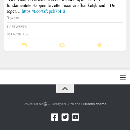
fundamentele stappen te zetten naar onafhankelijkheid." De
reger…
https://t.co/Gfcpsb7pFB
3 years
RETWEETS
8
FAVORITES
30
Powered by
- Designed with the
Hueman theme