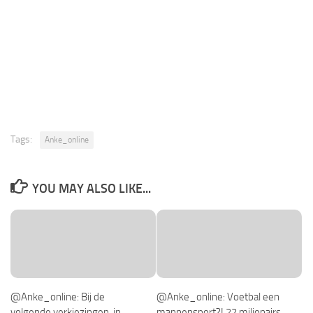
Tags:
Anke_online
YOU MAY ALSO LIKE...
@Anke_online: Bij de
@Anke_online: Voetbal een
volgende verkiezingen, in
mannensport?! 22 miljonairs