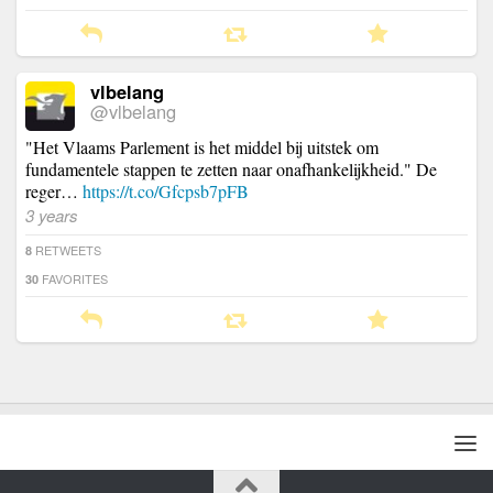
vlbelang
@vlbelang
"Het Vlaams Parlement is het middel bij uitstek om
fundamentele stappen te zetten naar onafhankelijkheid." De
reger…
https://t.co/Gfcpsb7pFB
3 years
RETWEETS
8
FAVORITES
30