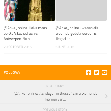
@Anke_online: Halve maan
@Anke_online: 62% van alle
op O.L.V.kathedraal van
vreemde gedetineerden is
Antwerpen. Nu n…
illegaal ! h…
20 OCTOBER 2015
6 JUNE 2016
FOLLOW:
NEXT STORY
@Anke_online: ‘Aanslagen in Brussel’ zíjn uitkomende
kiemen van…
PREVIOUS STORY