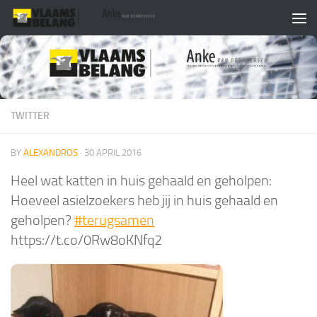
Skip to content
TWITTER
BY
ALEXANDROS
·
30 APRIL 2016
Heel wat katten in huis gehaald en geholpen:
Hoeveel asielzoekers heb jij in huis gehaald en
geholpen?
#terugsamen
https://t.co/0Rw8oKNfq2