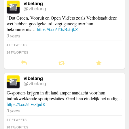
vlbelang
@vlbelang
"Dat Groen, Vooruit en Open Vld'ers zoals Verhofstadt deze
wet hebben goedgekeurd, zegt genoeg over hun
bekommernis…
https://t.co/T0xBsfijkZ
3 years
RETWEETS
4
FAVORITES
25
vlbelang
@vlbelang
G-sporters krijgen in dit land amper aandacht voor hun
indrukwekkende sportprestaties. Geef hen eindelijk het nodig…
https://t.co/eTwzIjidK1
3 years
RETWEETS
5
FAVORITES
28