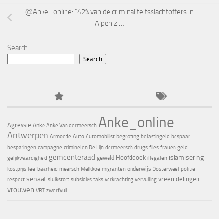
@Anke_online: “42% van de criminaliteitsslachtoffers in
A’pen zi…
Search
Search
Anke_online
Agressie
Anke
Anke Van dermeersch
Antwerpen
begroting
Armoede
Auto
Automobilist
belastingeld
bespaar
besparingen
campagne
criminelen
De Lijn
dermeersch
drugs
files
frauen
geld
gemeenteraad
islamisering
Hoofddoek
geweld
gelijkwaardigheid
illegalen
onderwijs
kostprijs
leefbaarheid
meersch
Melkkoe
migranten
Oosterweel
politie
senaat
vreemdelingen
respect
sluikstort
subsidies
taks
verkrachting
vervuiling
vrouwen
VRT
zwerfvuil