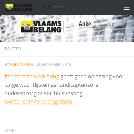
Skip to content
TWITTER
BY
ALEXANDROS
·
28 SEPTEMBER 2015
#septemberverklaring
geeft geen oplossing voor
lange wachtlijsten gehandicaptenzorg,
ouderenzorg of soc huisvesting
twitter.com/vlbelang/statu…
SHARE