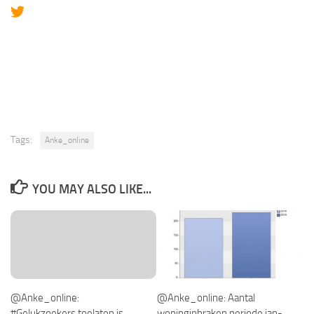
Tags:
Anke_online
YOU MAY ALSO LIKE...
@Anke_online:
@Anke_online: Aantal
#Gelukzoekers toelaten is
woninginbraken periode jan-