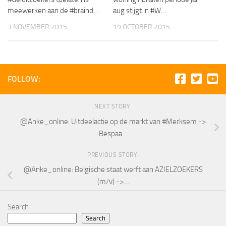
meewerken aan de #braind…
aug stijgt in #W…
3 NOVEMBER 2015
19 OCTOBER 2015
FOLLOW:
NEXT STORY
@Anke_online: Uitdeelactie op de markt van #Merksem ->
Bespaa…
PREVIOUS STORY
@Anke_online: Belgische staat werft aan AZIELZOEKERS
(m/v) ->…
Search
Search