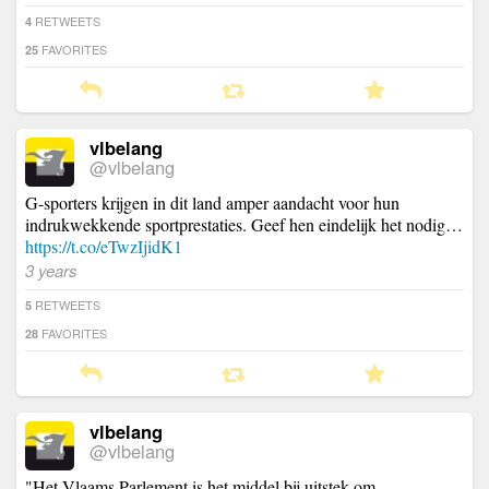
RETWEETS
4
FAVORITES
25
vlbelang
@vlbelang
G-sporters krijgen in dit land amper aandacht voor hun
indrukwekkende sportprestaties. Geef hen eindelijk het nodig…
https://t.co/eTwzIjidK1
3 years
RETWEETS
5
FAVORITES
28
vlbelang
@vlbelang
"Het Vlaams Parlement is het middel bij uitstek om