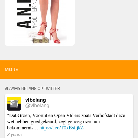
MORE
VLAAMS BELANG OP TWITTER
vlbelang
@vlbelang
"Dat Groen, Vooruit en Open Vld'ers zoals Verhofstadt deze
wet hebben goedgekeurd, zegt genoeg over hun
bekommernis…
https://t.co/T0xBsfijkZ
3 years