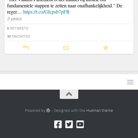
fundamentele stappen te zetten naar onafhankelijkheid." De
reger…
https://t.co/Gfcpsb7pFB
3 years
RETWEETS
8
FAVORITES
30
Powered by
- Designed with the
Hueman theme