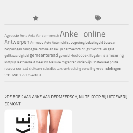
Anke_online
Agressie
Anke
Anke Van dermeersch
Antwerpen
begroting
Armoede
Auto
Automobilist
belastingeld
bespaar
besparingen
campagne
criminelen
De Lijn
dermeersch
drugs
files
frauen
geld
gemeenteraad
islamisering
Hoofddoek
geweld
gelijkwaardigheid
illegalen
onderwijs
kostprijs
leefbaarheid
meersch
Melkkoe
migranten
Oosterweel
politie
senaat
vreemdelingen
respect
sluikstort
subsidies
taks
verkrachting
vervuiling
vrouwen
VRT
zwerfvuil
2DE BOEK VAN ANKE VAN DERMEERSCH, NU TE KOOP BIJ UITGEVERIJ
EGMONT