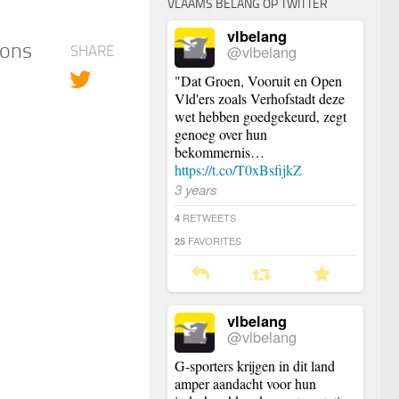
VLAAMS BELANG OP TWITTER
vlbelang
ons
@vlbelang
SHARE
"Dat Groen, Vooruit en Open
Vld'ers zoals Verhofstadt deze
wet hebben goedgekeurd, zegt
genoeg over hun
bekommernis…
https://t.co/T0xBsfijkZ
3 years
RETWEETS
4
FAVORITES
25
vlbelang
@vlbelang
G-sporters krijgen in dit land
amper aandacht voor hun