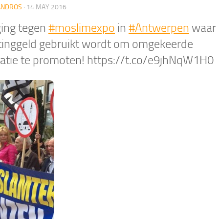
ANDROS
·
14 MAY 2016
ing tegen
#moslimexpo
in
#Antwerpen
waar 
tinggeld gebruikt wordt om omgekeerde
ratie te promoten! https://t.co/e9jhNqW1H0