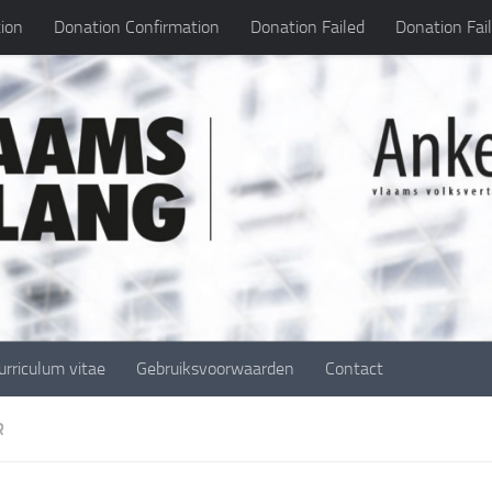
ion
Donation Confirmation
Donation Failed
Donation Fai
urriculum vitae
Gebruiksvoorwaarden
Contact
R