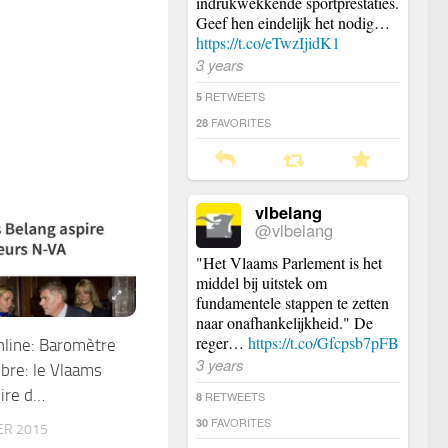
indrukwekkende sportprestaties.
Geef hen eindelijk het nodig…
https://t.co/eTwzIjidK1
3 years
RETWEETS
5
FAVORITES
28
vlbelang
@vlbelang
"Het Vlaams Parlement is het
middel bij uitstek om
fundamentele stappen te zetten
naar onafhankelijkheid." De
reger…
https://t.co/Gfcpsb7pFB
ine: Baromètre
3 years
bre: le Vlaams
ire d…
RETWEETS
8
FAVORITES
30
ER 2015