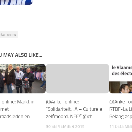
nke_online
 MAY ALSO LIKE...
nline: Markt in
@Anke_online:
@Anke_onl
k met
“Solidariteit, JA – Culturele
RTBF-La Li
sraadsleden en
zelfmoord, NEE!” @ch…
Belang asp
30 SEPTEMBER 2015
11 DECEMB