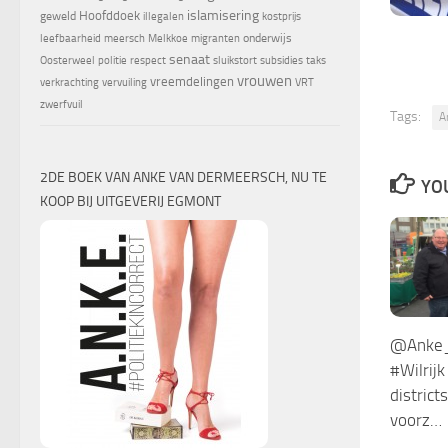
islamisering
Hoofddoek
geweld
illegalen
kostprijs
onderwijs
leefbaarheid
meersch
Melkkoe
migranten
senaat
Oosterweel
politie
respect
sluikstort
subsidies
taks
vrouwen
vreemdelingen
verkrachting
vervuiling
VRT
zwerfvuil
Tags:
A
2DE BOEK VAN ANKE VAN DERMEERSCH, NU TE
YOU
KOOP BIJ UITGEVERIJ EGMONT
@Anke_o
#Wilrij
district
voorz…