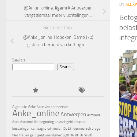
BY
ALEX
@Anke_online: #gemrA Antwerpen
vangt alsmaar meer vluchtelingen…
Betog
belas
PREVIOUS STORY
integ
@Anke_online: Hoboken: Dame (70)
gisteren beroofd van ketting id…
Search
Search
Agressie
Anke
Anke Van dermeersch
Anke_online
Antwerpen
Armoede
begroting
Auto
Automobilist
belastingeld
bespaar
besparingen
campagne
criminelen
De Lijn
dermeersch
drugs
gemeenteraad
files
frauen
geld
gelijkwaardigheid