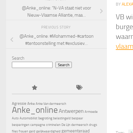
BY
ALEX
@Anke_online: “N-VA staat niet voor
Nieuw-Vlaamse Alliantie, maa…
VB wi
burge
PREVIOUS STORY
waar
@Anke_online: #Mohammed-#cartoon
#tentoonstelling met #exclusiev…
vlaam
Search
Search
Agressie
Anke
Anke Van dermeersch
Anke_online
Antwerpen
Armoede
begroting
Auto
Automobilist
belastingeld
bespaar
besparingen
campagne
criminelen
De Lijn
dermeersch
drugs
gemeenteraad
files
frauen
geld
gelijkwaardigheid
Tags:
A