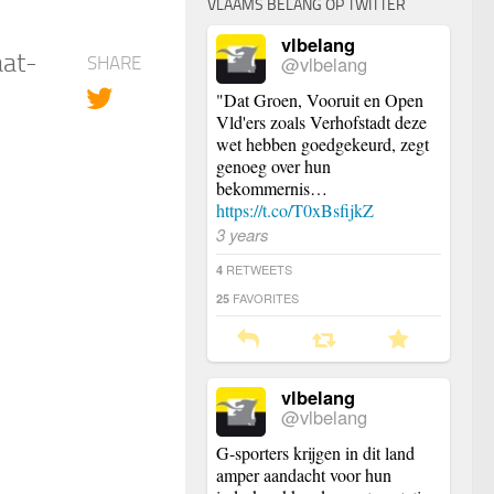
VLAAMS BELANG OP TWITTER
vlbelang
aat-
@vlbelang
SHARE
"Dat Groen, Vooruit en Open
Vld'ers zoals Verhofstadt deze
wet hebben goedgekeurd, zegt
genoeg over hun
bekommernis…
https://t.co/T0xBsfijkZ
3 years
RETWEETS
4
FAVORITES
25
vlbelang
@vlbelang
G-sporters krijgen in dit land
amper aandacht voor hun