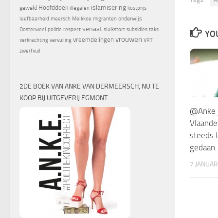
islamisering
Hoofddoek
geweld
illegalen
kostprijs
onderwijs
leefbaarheid
meersch
Melkkoe
migranten
senaat
Oosterweel
politie
respect
sluikstort
subsidies
taks
YOU
vrouwen
vreemdelingen
verkrachting
vervuiling
VRT
zwerfvuil
2DE BOEK VAN ANKE VAN DERMEERSCH, NU TE
KOOP BIJ UITGEVERIJ EGMONT
@Anke_o
Vlaande
steeds 
gedaan
7 JANUAR