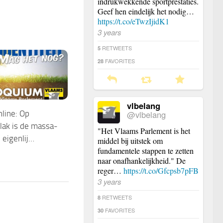
indrukwekkende sportprestaties.
Geef hen eindelijk het nodig…
https://t.co/eTwzIjidK1
3 years
RETWEETS
5
FAVORITES
28
vlbelang
@vlbelang
ine: Op
vlak is de massa-
"Het Vlaams Parlement is het
 eigenlij…
middel bij uitstek om
fundamentele stappen te zetten
naar onafhankelijkheid." De
reger…
https://t.co/Gfcpsb7pFB
3 years
RETWEETS
8
FAVORITES
30