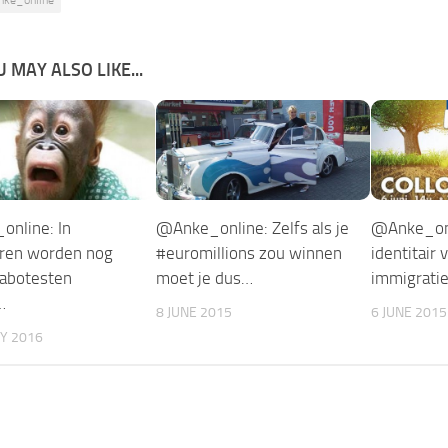
 MAY ALSO LIKE...
nline: In
@Anke_online: Zelfs als je
@Anke_onl
ren worden nog
#euromillions zou winnen
identitair 
labotesten
moet je dus…
immigratie
…
8 JUNE 2015
6 JUNE 2015
Y 2016