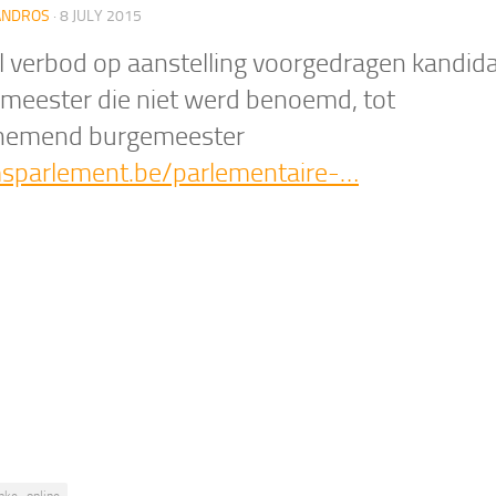
ANDROS
·
8 JULY 2015
l verbod op aanstelling voorgedragen kandid
meester die niet werd benoemd, tot
nemend burgemeester
sparlement.be/parlementaire-…
nke_online