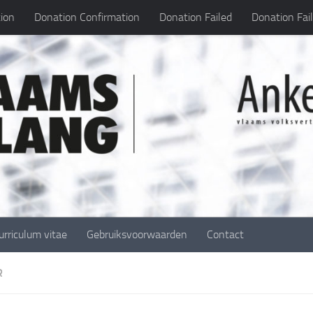
ion
Donation Confirmation
Donation Failed
Donation Fai
urriculum vitae
Gebruiksvoorwaarden
Contact
R