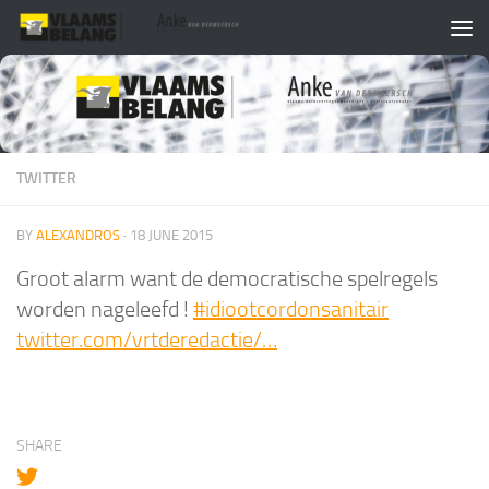
Skip to content
TWITTER
BY
ALEXANDROS
·
18 JUNE 2015
Groot alarm want de democratische spelregels
worden nageleefd !
#idiootcordonsanitair
twitter.com/vrtderedactie/…
SHARE