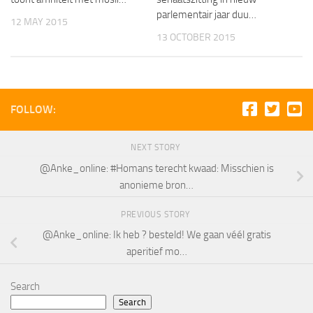
parlementair jaar duu…
12 MAY 2015
13 OCTOBER 2015
FOLLOW:
NEXT STORY
@Anke_online: #Homans terecht kwaad: Misschien is
anonieme bron…
PREVIOUS STORY
@Anke_online: Ik heb ? besteld! We gaan véél gratis
aperitief mo…
Search
Search