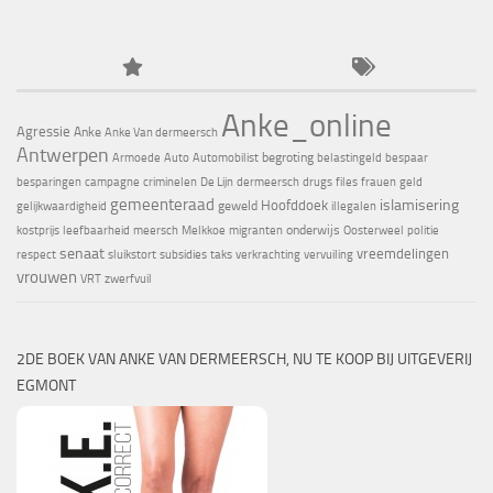
Anke_online
Agressie
Anke
Anke Van dermeersch
Antwerpen
begroting
Armoede
Auto
Automobilist
belastingeld
bespaar
besparingen
campagne
criminelen
De Lijn
dermeersch
drugs
files
frauen
geld
gemeenteraad
islamisering
Hoofddoek
geweld
gelijkwaardigheid
illegalen
onderwijs
kostprijs
leefbaarheid
meersch
Melkkoe
migranten
Oosterweel
politie
senaat
vreemdelingen
respect
sluikstort
subsidies
taks
verkrachting
vervuiling
vrouwen
VRT
zwerfvuil
2DE BOEK VAN ANKE VAN DERMEERSCH, NU TE KOOP BIJ UITGEVERIJ
EGMONT