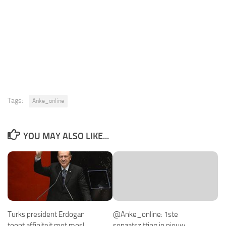
Tags:
Anke_online
YOU MAY ALSO LIKE...
Turks president Erdogan
@Anke_online: 1ste
toont affiniteit met mosli…
senaatszitting in nieuw