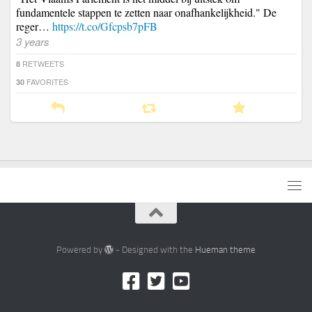
fundamentele stappen te zetten naar onafhankelijkheid." De
reger…
https://t.co/Gfcpsb7pFB
3 years
RETWEETS
8
FAVORITES
30
Powered by
- Designed with the
Hueman theme