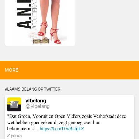
MORE
VLAAMS BELANG OP TWITTER
vlbelang
@vlbelang
"Dat Groen, Vooruit en Open Vld'ers zoals Verhofstadt deze
wet hebben goedgekeurd, zegt genoeg over hun
bekommernis…
https://t.co/T0xBsfijkZ
3 years