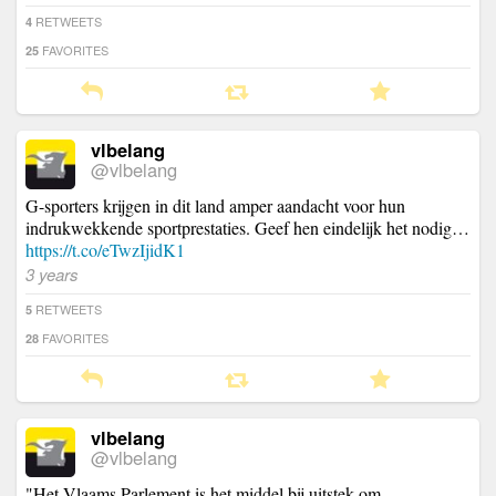
RETWEETS
4
FAVORITES
25
vlbelang
@vlbelang
G-sporters krijgen in dit land amper aandacht voor hun
indrukwekkende sportprestaties. Geef hen eindelijk het nodig…
https://t.co/eTwzIjidK1
3 years
RETWEETS
5
FAVORITES
28
vlbelang
@vlbelang
"Het Vlaams Parlement is het middel bij uitstek om