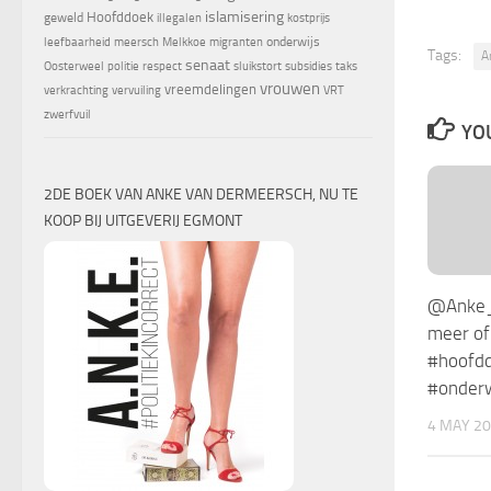
islamisering
Hoofddoek
geweld
illegalen
kostprijs
onderwijs
leefbaarheid
meersch
Melkkoe
migranten
Tags:
A
senaat
Oosterweel
politie
respect
sluikstort
subsidies
taks
vrouwen
vreemdelingen
verkrachting
vervuiling
VRT
zwerfvuil
YOU
2DE BOEK VAN ANKE VAN DERMEERSCH, NU TE
KOOP BIJ UITGEVERIJ EGMONT
@Anke_o
meer of
#hoofd
#onderw
4 MAY 2