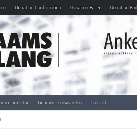
ion
Donation Confirmation
Donation Failed
Donation Fai
urriculum vitae
Gebruiksvoorwaarden
Contact
R