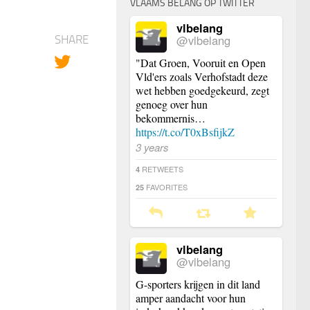
VLAAMS BELANG OP TWITTER
vlbelang
@vlbelang
SHARE
"Dat Groen, Vooruit en Open
Vld'ers zoals Verhofstadt deze
wet hebben goedgekeurd, zegt
genoeg over hun
bekommernis…
https://t.co/T0xBsfijkZ
3 years
RETWEETS
4
FAVORITES
25
vlbelang
@vlbelang
G-sporters krijgen in dit land
amper aandacht voor hun