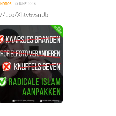
ANDROS
·
13 JUNE 2016
://t.co/Xhtv6vsnUb