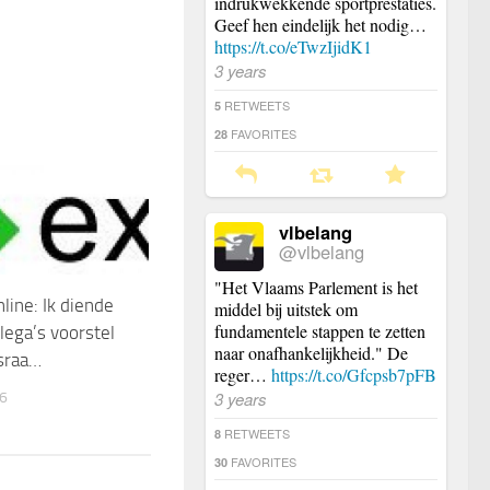
indrukwekkende sportprestaties.
Geef hen eindelijk het nodig…
https://t.co/eTwzIjidK1
3 years
RETWEETS
5
FAVORITES
28
vlbelang
@vlbelang
"Het Vlaams Parlement is het
ine: Ik diende
middel bij uitstek om
fundamentele stappen te zetten
lega’s voorstel
naar onafhankelijkheid." De
sraa…
reger…
https://t.co/Gfcpsb7pFB
3 years
6
RETWEETS
8
FAVORITES
30