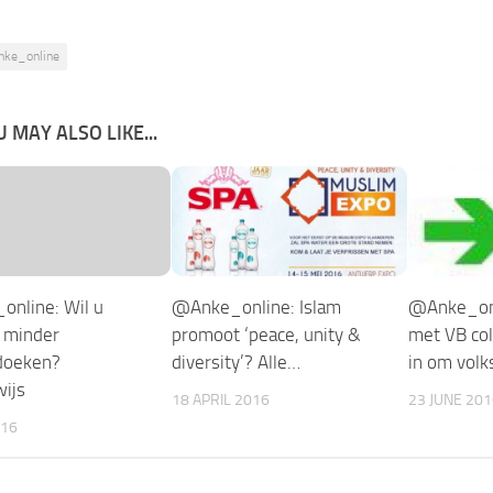
nke_online
 MAY ALSO LIKE...
nline: Wil u
@Anke_online: Islam
@Anke_onl
 minder
promoot ‘peace, unity &
met VB col
doeken?
diversity’? Alle…
in om volk
ijs
18 APRIL 2016
23 JUNE 201
016