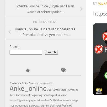
BY
ALEX
@Anke_online: In de ‘Jungle’ van Calais
waar hier schurft patiën…
https
PREVIOUS STORY
@Anke_online: Ouders van kinderen die
#Ramadan2016 volgen moeten…
Search
Search
Agressie
Anke
Anke Van dermeersch
Anke_online
Antwerpen
Armoede
begroting
Auto
Automobilist
belastingeld
bespaar
besparingen
campagne
criminelen
De Lijn
dermeersch
drugs
gemeenteraad
files
frauen
geld
gelijkwaardigheid