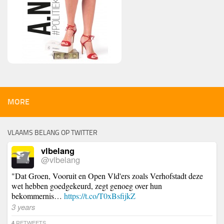
MORE
VLAAMS BELANG OP TWITTER
vlbelang
@vlbelang
"Dat Groen, Vooruit en Open Vld'ers zoals Verhofstadt deze
wet hebben goedgekeurd, zegt genoeg over hun
bekommernis…
https://t.co/T0xBsfijkZ
3 years
RETWEETS
4