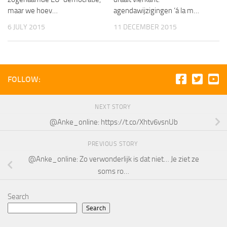
maar we hoev…
agendawijzigingen ‘á la m…
6 JULY 2015
11 DECEMBER 2015
FOLLOW:
NEXT STORY
@Anke_online: https://t.co/Xhtv6vsnUb
PREVIOUS STORY
@Anke_online: Zo verwonderlijk is dat niet… Je ziet ze
soms ro…
Search
Search