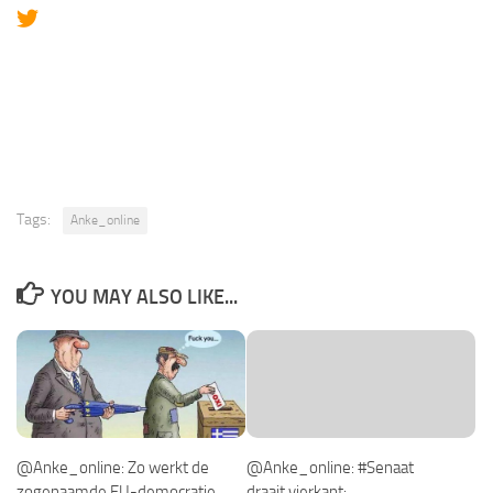
Tags:
Anke_online
YOU MAY ALSO LIKE...
@Anke_online: Zo werkt de
@Anke_online: #Senaat
zogenaamde EU-democratie,
draait vierkant: