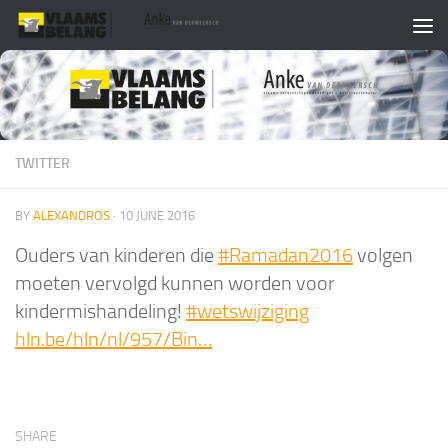
Skip to content
TWITTER
BY
ALEXANDROS
·
10 JUNE 2016
Ouders van kinderen die
#Ramadan2016
volgen
moeten vervolgd kunnen worden voor
kindermishandeling!
#wetswijziging
hln.be/hln/nl/957/Bin…
SHARE