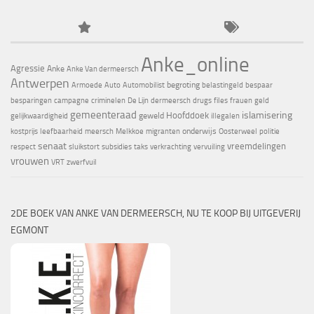
Anke_online
Agressie
Anke
Anke Van dermeersch
Antwerpen
begroting
Armoede
Auto
Automobilist
belastingeld
bespaar
besparingen
campagne
criminelen
De Lijn
dermeersch
drugs
files
frauen
geld
gemeenteraad
islamisering
Hoofddoek
geweld
gelijkwaardigheid
illegalen
onderwijs
kostprijs
leefbaarheid
meersch
Melkkoe
migranten
Oosterweel
politie
senaat
vreemdelingen
respect
sluikstort
subsidies
taks
verkrachting
vervuiling
vrouwen
VRT
zwerfvuil
2DE BOEK VAN ANKE VAN DERMEERSCH, NU TE KOOP BIJ UITGEVERIJ
EGMONT