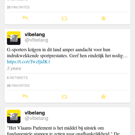
FAVORITES
25
vlbelang
@vlbelang
G-sporters krijgen in dit land amper aandacht voor hun
indrukwekkende sportprestaties. Geef hen eindelijk het nodig…
https://t.co/eTwzIjidK1
3 years
RETWEETS
5
FAVORITES
28
vlbelang
@vlbelang
"Het Vlaams Parlement is het middel bij uitstek om
fundamentele stappen te zetten naar onafhankelijkheid." De