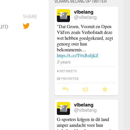
VLAAMS BELANG OP TWITTER
vlbelang
@vlbelang
SHARE
uro
"Dat Groen, Vooruit en Open
Vld'ers zoals Verhofstadt deze
wet hebben goedgekeurd, zegt
genoeg over hun
bekommernis…
https://t.co/T0xBsfijkZ
3 years
RETWEETS
4
FAVORITES
25
vlbelang
@vlbelang
G-sporters krijgen in dit land
amper aandacht voor hun