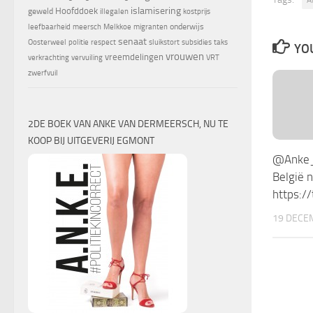
islamisering
Hoofddoek
geweld
illegalen
kostprijs
onderwijs
leefbaarheid
meersch
Melkkoe
migranten
senaat
Oosterweel
politie
respect
sluikstort
subsidies
taks
YOU
vrouwen
vreemdelingen
verkrachting
vervuiling
VRT
zwerfvuil
2DE BOEK VAN ANKE VAN DERMEERSCH, NU TE
KOOP BIJ UITGEVERIJ EGMONT
@Anke_o
België 
https:/
19 DECE