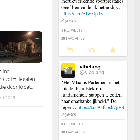
indrukwekkende sportprestaties.
Geef hen eindelijk het nodig…
https://t.co/eTwzIjidK1
3 years
RETWEETS
5
FAVORITES
28
vlbelang
@vlbelang
line:
 vol #illegalen
"Het Vlaams Parlement is het
die door Kroat…
middel bij uitstek om
fundamentele stappen te zetten
ER 2015
naar onafhankelijkheid." De
reger…
https://t.co/Gfcpsb7pFB
3 years
RETWEETS
8
FAVORITES
30