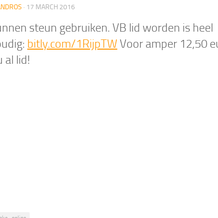
ANDROS
·
17 MARCH 2016
nnen steun gebruiken. VB lid worden is heel
udig:
bitly.com/1RijpTW
Voor amper 12,50 e
 al lid!
nke_online