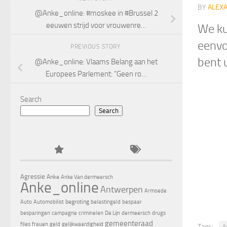
BY
ALEX
@Anke_online: #moskee in #Brussel 2
eeuwen strijd voor vrouwenre…
We ku
eenvo
PREVIOUS STORY
bent u
@Anke_online: Vlaams Belang aan het
Europees Parlement: “Geen ro…
Search
Search
Agressie
Anke
Anke Van dermeersch
Anke_online
Antwerpen
Armoede
begroting
Auto
Automobilist
belastingeld
bespaar
besparingen
campagne
criminelen
De Lijn
dermeersch
drugs
gemeenteraad
files
frauen
geld
gelijkwaardigheid
Tags:
A