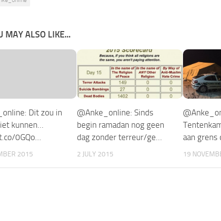
 MAY ALSO LIKE...
nline: Dit zou in
@Anke_online: Sinds
@Anke_on
niet kunnen…
begin ramadan nog geen
Tentenkamp
/t.co/0GQo…
dag zonder terreur/ge…
aan grens 
MBER 2015
2 JULY 2015
19 NOVEMB