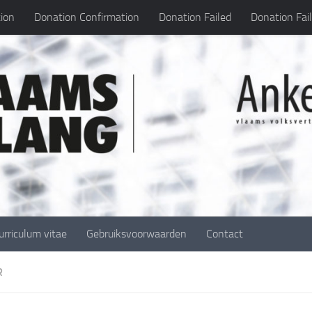
ion
Donation Confirmation
Donation Failed
Donation Fai
urriculum vitae
Gebruiksvoorwaarden
Contact
R