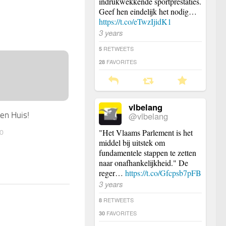
indrukwekkende sportprestaties.
Geef hen eindelijk het nodig…
https://t.co/eTwzIjidK1
3 years
RETWEETS
5
FAVORITES
28
vlbelang
@vlbelang
gen Huis!
"Het Vlaams Parlement is het
0
middel bij uitstek om
fundamentele stappen te zetten
naar onafhankelijkheid." De
reger…
https://t.co/Gfcpsb7pFB
3 years
RETWEETS
8
FAVORITES
30