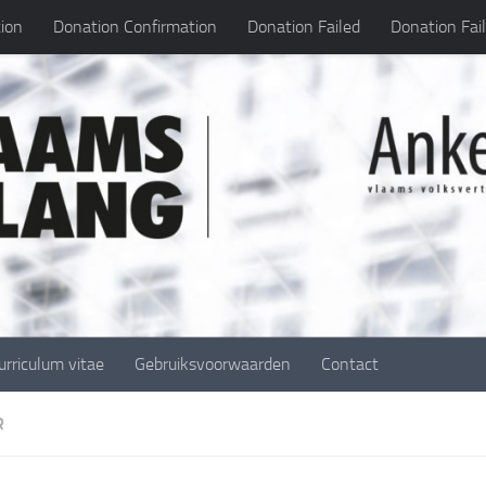
ion
Donation Confirmation
Donation Failed
Donation Fai
urriculum vitae
Gebruiksvoorwaarden
Contact
R