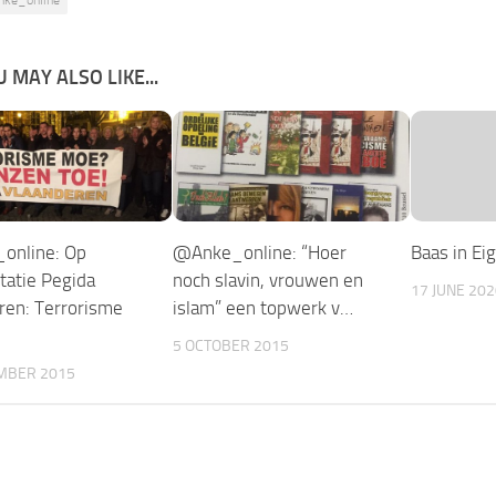
 MAY ALSO LIKE...
online: Op
@Anke_online: “Hoer
Baas in Ei
tatie Pegida
noch slavin, vrouwen en
17 JUNE 202
ren: Terrorisme
islam” een topwerk v…
5 OCTOBER 2015
MBER 2015