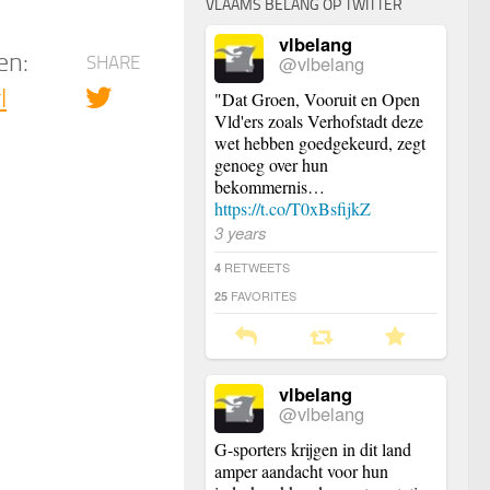
VLAAMS BELANG OP TWITTER
vlbelang
en:
@vlbelang
SHARE
l
"Dat Groen, Vooruit en Open
Vld'ers zoals Verhofstadt deze
wet hebben goedgekeurd, zegt
genoeg over hun
bekommernis…
https://t.co/T0xBsfijkZ
3 years
RETWEETS
4
FAVORITES
25
vlbelang
@vlbelang
G-sporters krijgen in dit land
amper aandacht voor hun