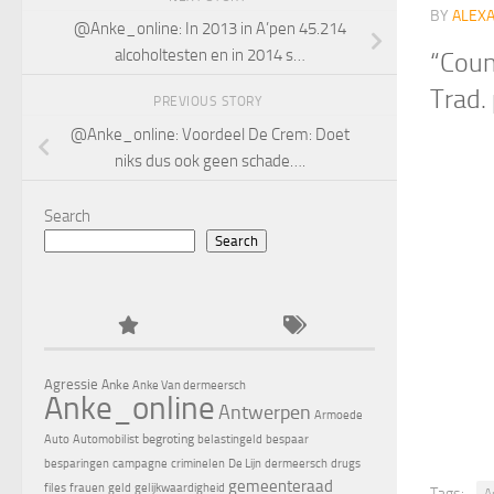
BY
ALEX
@Anke_online: In 2013 in A’pen 45.214
alcoholtesten en in 2014 s…
“Coun
Trad. 
PREVIOUS STORY
@Anke_online: Voordeel De Crem: Doet
niks dus ook geen schade….
Search
Search
Agressie
Anke
Anke Van dermeersch
Anke_online
Antwerpen
Armoede
begroting
Auto
Automobilist
belastingeld
bespaar
besparingen
campagne
criminelen
De Lijn
dermeersch
drugs
gemeenteraad
files
frauen
geld
gelijkwaardigheid
Tags:
A