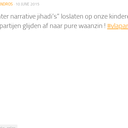
ANDROS
·
10 JUNE 2015
ter narrative jihadi’s” loslaten op onze kinder
partijen glijden af naar pure waanzin !
#vlapar
nke_online