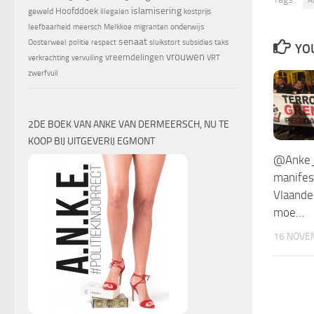
islamisering
Hoofddoek
geweld
illegalen
kostprijs
onderwijs
leefbaarheid
meersch
Melkkoe
migranten
senaat
Oosterweel
politie
respect
sluikstort
subsidies
taks
YOU
vrouwen
vreemdelingen
verkrachting
vervuiling
VRT
zwerfvuil
2DE BOEK VAN ANKE VAN DERMEERSCH, NU TE
KOOP BIJ UITGEVERIJ EGMONT
@Anke_
manifes
Vlaande
moe…
16 NOVE