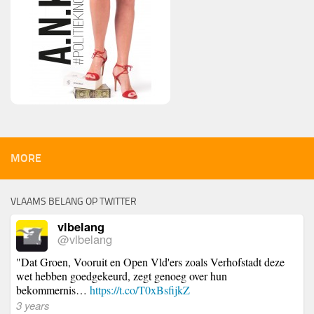
MORE
VLAAMS BELANG OP TWITTER
vlbelang
@vlbelang
"Dat Groen, Vooruit en Open Vld'ers zoals Verhofstadt deze
wet hebben goedgekeurd, zegt genoeg over hun
bekommernis…
https://t.co/T0xBsfijkZ
3 years