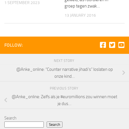
1 SEPTEMBER 2023
groep tegen zwak…
13 JANUARY 2016
FOLLOW:
NEXT STORY
@Anke_online: “Counter narrative jihadi’s” loslaten op
onze kind…
PREVIOUS STORY
@Anke_online: Zelfs als je #euromillions zou winnen moet
je dus…
Search
Search