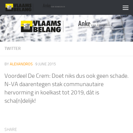
Skip to content
TWITTER
BY
ALEXANDROS
·
9 JUNE 2015
Voordeel De Crem: Doet niks dus ook geen schade.
N-VA daarentegen stak communautaire
hervorming in koelkast tot 2019, dát is
scha(n)delijk!
SHARE