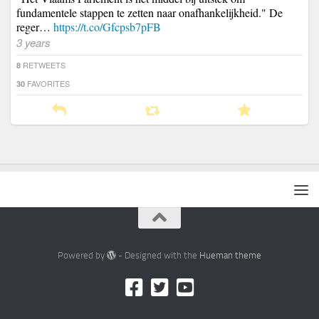
fundamentele stappen te zetten naar onafhankelijkheid." De
reger…
https://t.co/Gfcpsb7pFB
3 years
RETWEETS
8
FAVORITES
30
Powered by
- Designed with the
Hueman theme