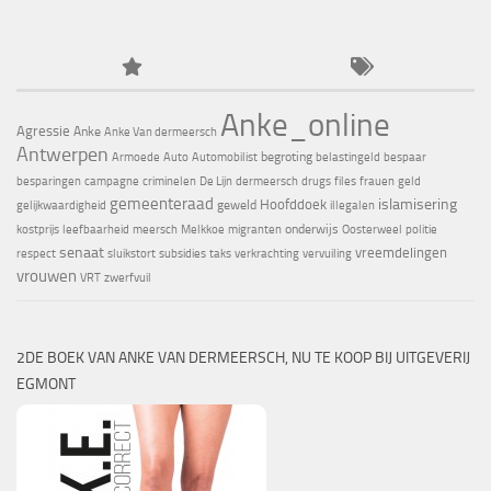
Anke_online
Agressie
Anke
Anke Van dermeersch
Antwerpen
begroting
Armoede
Auto
Automobilist
belastingeld
bespaar
besparingen
campagne
criminelen
De Lijn
dermeersch
drugs
files
frauen
geld
gemeenteraad
islamisering
Hoofddoek
geweld
gelijkwaardigheid
illegalen
onderwijs
kostprijs
leefbaarheid
meersch
Melkkoe
migranten
Oosterweel
politie
senaat
vreemdelingen
respect
sluikstort
subsidies
taks
verkrachting
vervuiling
vrouwen
VRT
zwerfvuil
2DE BOEK VAN ANKE VAN DERMEERSCH, NU TE KOOP BIJ UITGEVERIJ
EGMONT