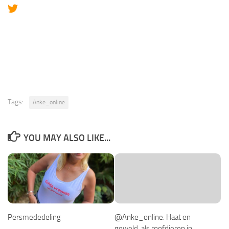
Tags:
Anke_online
YOU MAY ALSO LIKE...
Persmededeling
@Anke_online: Haat en
geweld, als roofdieren in