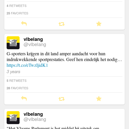
RETWEETS
4
FAVORITES
25
vlbelang
@vlbelang
G-sporters krijgen in dit land amper aandacht voor hun
indrukwekkende sportprestaties. Geef hen eindelijk het nodig…
https://t.co/eTwzIjidK1
3 years
RETWEETS
5
FAVORITES
28
vlbelang
@vlbelang
"Het Vlaams Parlement is het middel bij uitstek om