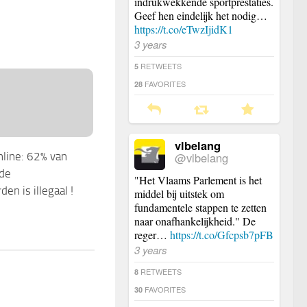
indrukwekkende sportprestaties.
Geef hen eindelijk het nodig…
https://t.co/eTwzIjidK1
3 years
RETWEETS
5
FAVORITES
28
vlbelang
@vlbelang
ine: 62% van
mde
"Het Vlaams Parlement is het
en is illegaal !
middel bij uitstek om
fundamentele stappen te zetten
naar onafhankelijkheid." De
reger…
https://t.co/Gfcpsb7pFB
3 years
RETWEETS
8
FAVORITES
30