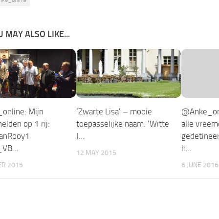
 MAY ALSO LIKE...
nline: Mijn
‘Zwarte Lisa’ – mooie
@Anke_onl
helden op 1 rij:
toepasselijke naam. ‘Witte
alle vree
anRooy1
J…
gedetineerd
_VB…
h…
12 MAY 2015
ER 2015
6 JUNE 2016