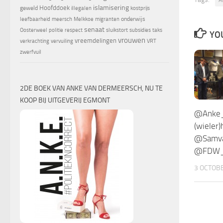
islamisering
Hoofddoek
geweld
illegalen
kostprijs
onderwijs
leefbaarheid
meersch
Melkkoe
migranten
senaat
Oosterweel
politie
respect
sluikstort
subsidies
taks
YOU
vrouwen
vreemdelingen
verkrachting
vervuiling
VRT
zwerfvuil
2DE BOEK VAN ANKE VAN DERMEERSCH, NU TE
KOOP BIJ UITGEVERIJ EGMONT
@Anke_o
(wieler)
@Samv
@FDW
3 OCTOB