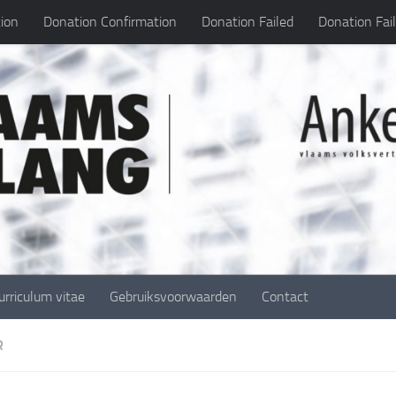
ion
Donation Confirmation
Donation Failed
Donation Fai
urriculum vitae
Gebruiksvoorwaarden
Contact
R