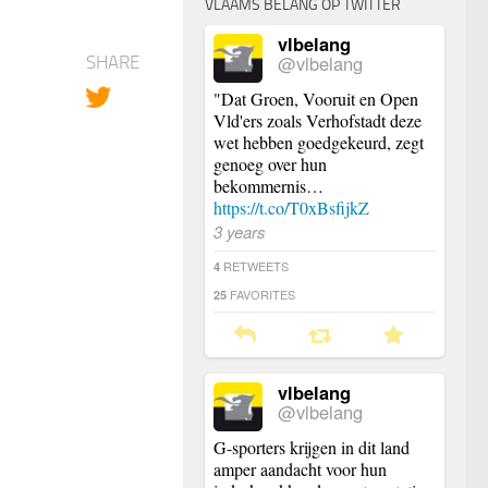
VLAAMS BELANG OP TWITTER
vlbelang
@vlbelang
SHARE
"Dat Groen, Vooruit en Open
Vld'ers zoals Verhofstadt deze
wet hebben goedgekeurd, zegt
genoeg over hun
bekommernis…
https://t.co/T0xBsfijkZ
3 years
RETWEETS
4
FAVORITES
25
vlbelang
@vlbelang
G-sporters krijgen in dit land
amper aandacht voor hun