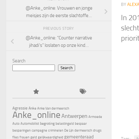
BY
ALEX
@Anke_online: Vrouwen en jonge
meisjes zijn de eerste slachtoffe…
In 20
slech
PREVIOUS STORY
prior
@Anke_online: “Counter narrative
jihadi’s” loslaten op onze kind…
Search
Search
Agressie
Anke
Anke Van dermeersch
Anke_online
Antwerpen
Armoede
begroting
Auto
Automobilist
belastingeld
bespaar
besparingen
campagne
criminelen
De Lijn
dermeersch
drugs
gemeenteraad
files
frauen
geld
gelijkwaardigheid
Tags:
A