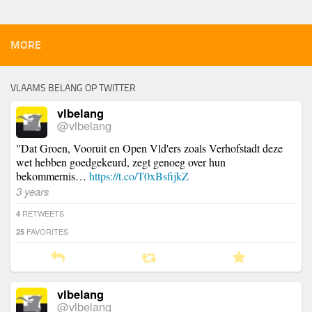
MORE
VLAAMS BELANG OP TWITTER
vlbelang
@vlbelang
"Dat Groen, Vooruit en Open Vld'ers zoals Verhofstadt deze
wet hebben goedgekeurd, zegt genoeg over hun
bekommernis…
https://t.co/T0xBsfijkZ
3 years
RETWEETS
4
FAVORITES
25
vlbelang
@vlbelang