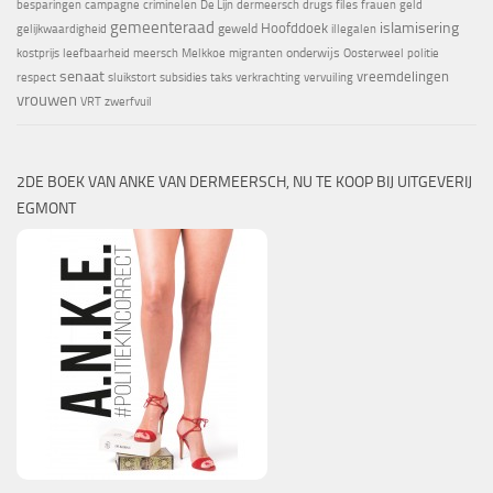
besparingen
campagne
criminelen
De Lijn
dermeersch
drugs
files
frauen
geld
gemeenteraad
islamisering
Hoofddoek
geweld
gelijkwaardigheid
illegalen
onderwijs
kostprijs
leefbaarheid
meersch
Melkkoe
migranten
Oosterweel
politie
senaat
vreemdelingen
respect
sluikstort
subsidies
taks
verkrachting
vervuiling
vrouwen
VRT
zwerfvuil
2DE BOEK VAN ANKE VAN DERMEERSCH, NU TE KOOP BIJ UITGEVERIJ
EGMONT