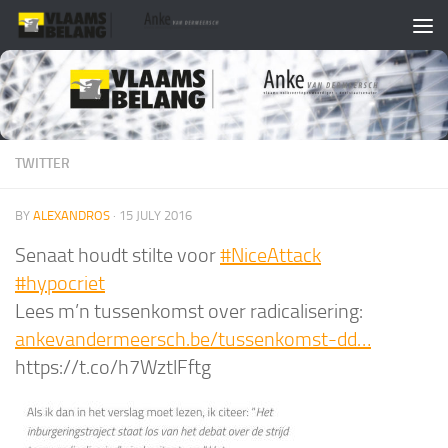
Skip to content
TWITTER
BY
ALEXANDROS
·
15 JULY 2016
Senaat houdt stilte voor
#NiceAttack
#hypocriet
Lees m’n tussenkomst over radicalisering:
ankevandermeersch.be/tussenkomst-dd…
https://t.co/h7WztlFftg