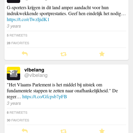
G-sporters krijgen in dit land amper aandacht voor hun
indrukwekkende sportprestaties. Geef hen eindelijk het nodig…
https://t.co/eTwzIjidK1
3 years
RETWEETS
5
FAVORITES
28
vlbelang
@vlbelang
"Het Vlaams Parlement is het middel bij uitstek om
fundamentele stappen te zetten naar onafhankelijkheid." De
reger…
https://t.co/Gfcpsb7pFB
3 years
RETWEETS
8
FAVORITES
30