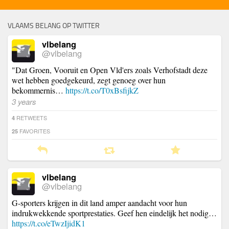
VLAAMS BELANG OP TWITTER
vlbelang
@vlbelang
"Dat Groen, Vooruit en Open Vld'ers zoals Verhofstadt deze
wet hebben goedgekeurd, zegt genoeg over hun
bekommernis…
https://t.co/T0xBsfijkZ
3 years
RETWEETS
4
FAVORITES
25
vlbelang
@vlbelang
G-sporters krijgen in dit land amper aandacht voor hun
indrukwekkende sportprestaties. Geef hen eindelijk het nodig…
https://t.co/eTwzIjidK1