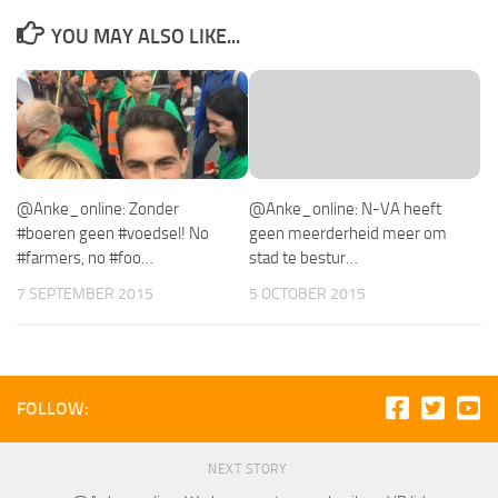
YOU MAY ALSO LIKE...
@Anke_online: Zonder
@Anke_online: N-VA heeft
#boeren geen #voedsel! No
geen meerderheid meer om
#farmers, no #foo…
stad te bestur…
7 SEPTEMBER 2015
5 OCTOBER 2015
FOLLOW:
NEXT STORY