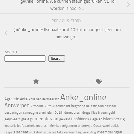
@Anke_online: We kunnen steun gebruiken. VB lid
worden is heel e…
PREVIOUS STORY
@Anke_online: #senaat komt 10-tal minuutjes bijeen om
nieuwe gri…
Search
Search
Anke_online
Agressie
Anke
Anke Van dermeersch
Antwerpen
begroting
Armoede
Auto
Automobilist
belastingeld
bespaar
besparingen
campagne
criminelen
De Lijn
dermeersch
drugs
files
frauen
geld
gemeenteraad
islamisering
Hoofddoek
geweld
gelijkwaardigheid
illegalen
onderwijs
kostprijs
leefbaarheid
meersch
Melkkoe
migranten
Oosterweel
politie
senaat
vreemdelingen
respect
sluikstort
subsidies
taks
verkrachting
vervuiling