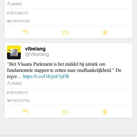
3 years
RETWEETS
5
FAVORITES
28
vlbelang
@vlbelang
"Het Vlaams Parlement is het middel bij uitstek om
fundamentele stappen te zetten naar onafhankelijkheid." De
reger…
https://t.co/Gfcpsb7pFB
3 years
RETWEETS
8
FAVORITES
30