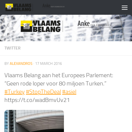
Skip to content
TWITTER
BY
ALEXANDROS
·
17 MARCH 2016
Vlaams Belang aan het Europees Parlement:
“Geen rode loper voor 80 miljoen Turken.”
#Turkey
#StopTheDeal
#asiel
https://t.co/wadBmvUv21