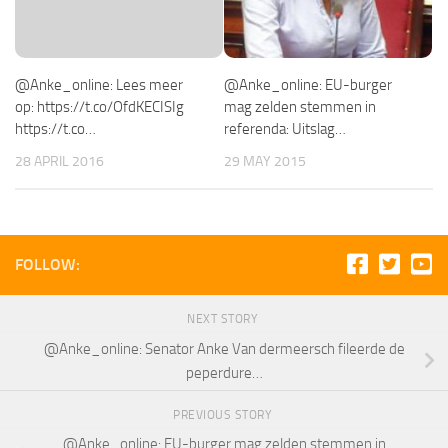
@Anke_online: Lees meer
@Anke_online: EU-burger
op: https://t.co/OfdKECISIg
mag zelden stemmen in
https://t.co…
referenda: Uitslag…
28 APRIL 2016
29 MAY 2015
FOLLOW:
NEXT STORY
@Anke_online: Senator Anke Van dermeersch fileerde de
peperdure…
PREVIOUS STORY
@Anke_online: EU-burger mag zelden stemmen in