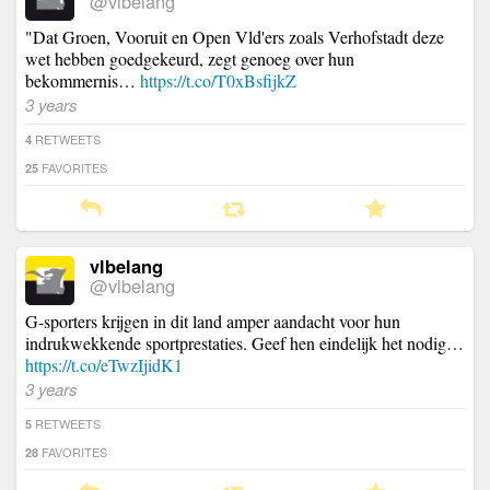
@vlbelang
"Dat Groen, Vooruit en Open Vld'ers zoals Verhofstadt deze
wet hebben goedgekeurd, zegt genoeg over hun
bekommernis…
https://t.co/T0xBsfijkZ
3 years
RETWEETS
4
FAVORITES
25
vlbelang
@vlbelang
G-sporters krijgen in dit land amper aandacht voor hun
indrukwekkende sportprestaties. Geef hen eindelijk het nodig…
https://t.co/eTwzIjidK1
3 years
RETWEETS
5
FAVORITES
28