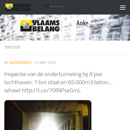
Skip to content
TWITTER
BY
ALEXANDROS
·
31 MAY 2015
Inspectie van de ondertunneling bij A’pse
luchthaven: 7 ton staal en 65.000m3 beton…
whaw! http://t.co/70INPseGmL