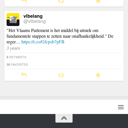
vlbelang
@vlbelang
"Het Vlaams Parlement is het middel bij uitstek om
fundamentele stappen te zetten naar onafhankelijkheid." De
reger…
https://t.co/Gfcpsb7pFB
3 years
RETWEETS
8
FAVORITES
30