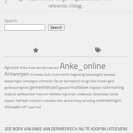
referenda: Uitslag…
Search
Search
Anke_online
Agressie
Anke
Anke Van dermeersch
Antwerpen
begroting
Armoede
Auto
Automobilist
belastingeld
bespaar
besparingen
campagne
criminelen
De Lijn
dermeersch
drugs
files
frauen
geld
gemeenteraad
islamisering
Hoofddoek
geweld
gelijkwaardigheid
illegalen
onderwijs
kostprijs
leefbaarheid
meersch
Melkkoe
migranten
Oosterweel
politie
senaat
vreemdelingen
respect
sluikstort
subsidies
taks
verkrachting
vervuiling
vrouwen
VRT
zwerfvuil
2DE BOEK VAN ANKE VAN DERMEERSCH, NU TE KOOP BIJ UITGEVERIJ