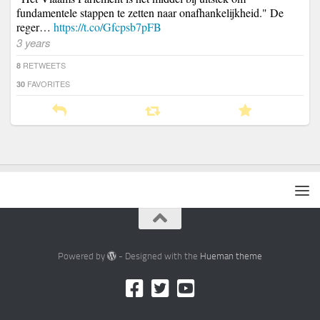
fundamentele stappen te zetten naar onafhankelijkheid." De
reger…
https://t.co/Gfcpsb7pFB
3 years
RETWEETS
8
FAVORITES
30
Powered by
- Designed with the
Hueman theme