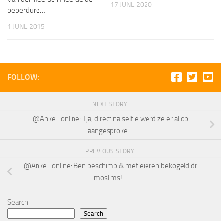
17 JUNE 2020
peperdure…
1 JUNE 2015
FOLLOW:
NEXT STORY
@Anke_online: Tja, direct na selfie werd ze er al op
aangesproke…
PREVIOUS STORY
@Anke_online: Ben beschimp & met eieren bekogeld dr
moslims!…
Search
Search