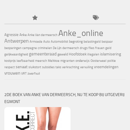
Anke_online
Agressie
Anke
Anke Van dermeersch
Antwerpen
begroting
Armoede
Auto
Automobilist
belastingeld
bespaar
besparingen
campagne
criminelen
De Lijn
dermeersch
drugs
files
frauen
geld
gemeenteraad
islamisering
Hoofddoek
geweld
gelijkwaardigheid
illegalen
onderwijs
kostprijs
leefbaarheid
meersch
Melkkoe
migranten
Oosterweel
politie
senaat
vreemdelingen
respect
sluikstort
subsidies
taks
verkrachting
vervuiling
vrouwen
VRT
zwerfvuil
2DE BOEK VAN ANKE VAN DERMEERSCH, NU TE KOOP BIJ UITGEVERIJ
EGMONT