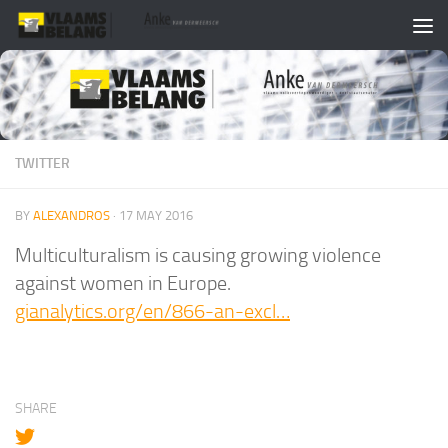
Skip to content
TWITTER
BY
ALEXANDROS
·
17 MAY 2016
Multiculturalism is causing growing violence
against women in Europe.
gianalytics.org/en/866-an-excl…
SHARE