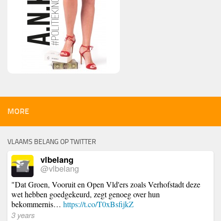
MORE
VLAAMS BELANG OP TWITTER
vlbelang
@vlbelang
"Dat Groen, Vooruit en Open Vld'ers zoals Verhofstadt deze
wet hebben goedgekeurd, zegt genoeg over hun
bekommernis…
https://t.co/T0xBsfijkZ
3 years