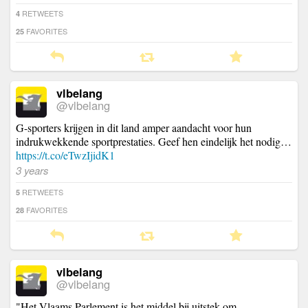
RETWEETS
4
FAVORITES
25
vlbelang
@vlbelang
G-sporters krijgen in dit land amper aandacht voor hun
indrukwekkende sportprestaties. Geef hen eindelijk het nodig…
https://t.co/eTwzIjidK1
3 years
RETWEETS
5
FAVORITES
28
vlbelang
@vlbelang
"Het Vlaams Parlement is het middel bij uitstek om