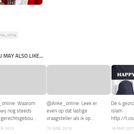
nke_online
 MAY ALSO LIKE...
online: Waarom
@Anke_online: Leek er
De 4 gezic
wij nog steeds
even op dat lastige
islam
 gerechtsgebou…
vraagsteller als ik op…
http://t.
ER 2015
15 JUNE 2016
18 MAY 201