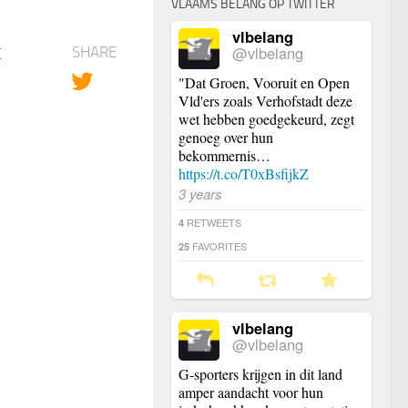
VLAAMS BELANG OP TWITTER
vlbelang
t
@vlbelang
SHARE
"Dat Groen, Vooruit en Open
Vld'ers zoals Verhofstadt deze
wet hebben goedgekeurd, zegt
genoeg over hun
bekommernis…
https://t.co/T0xBsfijkZ
3 years
RETWEETS
4
FAVORITES
25
vlbelang
@vlbelang
G-sporters krijgen in dit land
amper aandacht voor hun