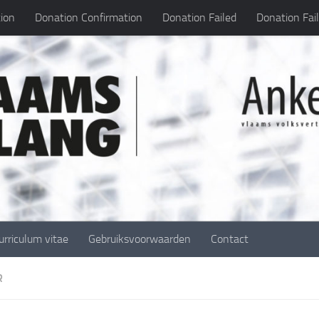
ion
Donation Confirmation
Donation Failed
Donation Fai
urriculum vitae
Gebruiksvoorwaarden
Contact
R