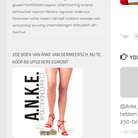
islamisering
Hoofddoek
geweld
illegalen
kostprijs
onderwijs
leefbaarheid
meersch
Melkkoe
migranten
senaat
Oosterweel
politie
respect
sluikstort
subsidies
taks
vrouwen
vreemdelingen
verkrachting
vervuiling
VRT
zwerfvuil
Tags:
A
2DE BOEK VAN ANKE VAN DERMEERSCH, NU TE
YOU
KOOP BIJ UITGEVERIJ EGMONT
@Anke_
hebben 
250-tal
7 OCTOB