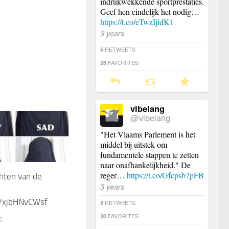
indrukwekkende sportprestaties.
Geef hen eindelijk het nodig…
https://t.co/eTwzIjidK1
3 years
RETWEETS
5
FAVORITES
28
vlbelang
@vlbelang
"Het Vlaams Parlement is het
middel bij uitstek om
fundamentele stappen te zetten
naar onafhankelijkheid." De
reger…
https://t.co/Gfcpsb7pFB
hten van de
3 years
co/xjbHNvCWsf
RETWEETS
8
FAVORITES
30
5