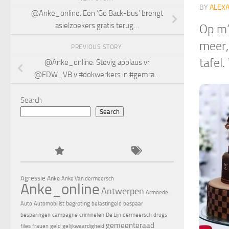
BY
ALEX
@Anke_online: Een ‘Go Back-bus’ brengt
asielzoekers gratis terug…
Op m’n
meer,
PREVIOUS STORY
tafel
@Anke_online: Stevig applaus vr
@FDW_VB v #dokwerkers in #gemra…
Search
Search
Agressie
Anke
Anke Van dermeersch
Anke_online
Antwerpen
Armoede
begroting
Auto
Automobilist
belastingeld
bespaar
besparingen
campagne
criminelen
De Lijn
dermeersch
drugs
gemeenteraad
files
frauen
geld
gelijkwaardigheid