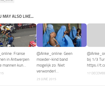
 MAY ALSO LIKE...
nline: Franse
@Anke_online: Geen
@Anke_onl
men in Antwerpen
moeder-kind band
bij 1/3 Tu
ze mannen kun…
mogelijk zo: Niet
https://t.
verwonderl…
015
17 DECEMB
29 JUNE 2015