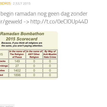
ANDROS
·
2 JULY 2015
 begin ramadan nog geen dag zonder
ur/geweld -> http://t.co/0eClOUp44D
nke_online