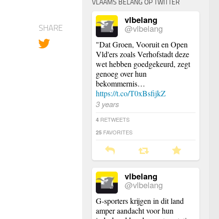
VLAAMS BELANG OP TWITTER
vlbelang
@vlbelang
SHARE
"Dat Groen, Vooruit en Open
Vld'ers zoals Verhofstadt deze
wet hebben goedgekeurd, zegt
genoeg over hun
bekommernis…
https://t.co/T0xBsfijkZ
3 years
RETWEETS
4
FAVORITES
25
vlbelang
@vlbelang
G-sporters krijgen in dit land
amper aandacht voor hun