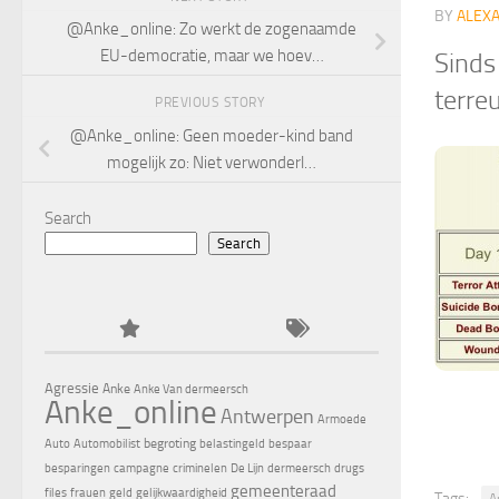
BY
ALEX
@Anke_online: Zo werkt de zogenaamde
EU-democratie, maar we hoev…
Sinds
terre
PREVIOUS STORY
@Anke_online: Geen moeder-kind band
mogelijk zo: Niet verwonderl…
Search
Search
Agressie
Anke
Anke Van dermeersch
Anke_online
Antwerpen
Armoede
begroting
Auto
Automobilist
belastingeld
bespaar
besparingen
campagne
criminelen
De Lijn
dermeersch
drugs
gemeenteraad
files
frauen
geld
gelijkwaardigheid
Tags:
A