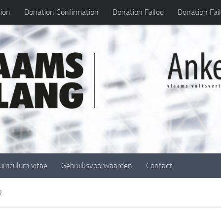
ion
Donation Confirmation
Donation Failed
Donation Fai
urriculum vitae
Gebruiksvoorwaarden
Contact
R