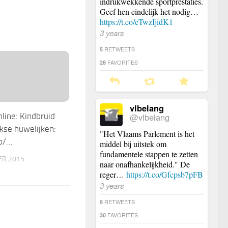
indrukwekkende sportprestaties.
Geef hen eindelijk het nodig…
https://t.co/eTwzIjidK1
3 years
RETWEETS
5
FAVORITES
28
vlbelang
@vlbelang
ine: Kindbruid
rkse huwelijken:
"Het Vlaams Parlement is het
co/…
middel bij uitstek om
fundamentele stappen te zetten
ER 2015
naar onafhankelijkheid." De
reger…
https://t.co/Gfcpsb7pFB
3 years
RETWEETS
8
FAVORITES
30