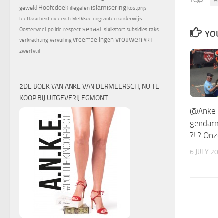
islamisering
Hoofddoek
geweld
illegalen
kostprijs
onderwijs
leefbaarheid
meersch
Melkkoe
migranten
senaat
Oosterweel
politie
respect
sluikstort
subsidies
taks
YOU
vrouwen
vreemdelingen
verkrachting
vervuiling
VRT
zwerfvuil
2DE BOEK VAN ANKE VAN DERMEERSCH, NU TE
KOOP BIJ UITGEVERIJ EGMONT
@Anke_o
gendar
?! ? On
6 JULY 2