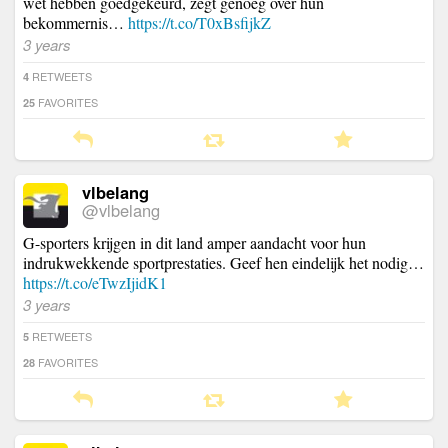
wet hebben goedgekeurd, zegt genoeg over hun
bekommernis…
https://t.co/T0xBsfijkZ
3 years
RETWEETS
4
FAVORITES
25
vlbelang
@vlbelang
G-sporters krijgen in dit land amper aandacht voor hun
indrukwekkende sportprestaties. Geef hen eindelijk het nodig…
https://t.co/eTwzIjidK1
3 years
RETWEETS
5
FAVORITES
28