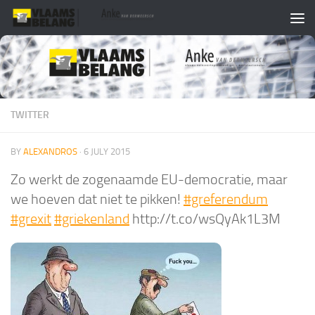
Skip to content
TWITTER
BY
ALEXANDROS
·
6 JULY 2015
Zo werkt de zogenaamde EU-democratie, maar
we hoeven dat niet te pikken!
#greferendum
#grexit
#griekenland
http://t.co/wsQyAk1L3M