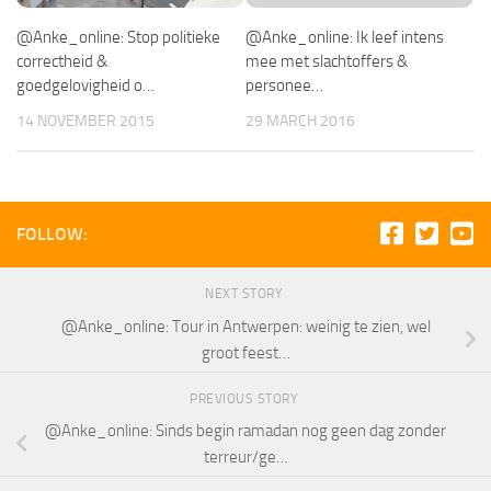
@Anke_online: Stop politieke
@Anke_online: Ik leef intens
correctheid &
mee met slachtoffers &
goedgelovigheid o…
personee…
14 NOVEMBER 2015
29 MARCH 2016
FOLLOW:
NEXT STORY
@Anke_online: Tour in Antwerpen: weinig te zien, wel
groot feest…
PREVIOUS STORY
@Anke_online: Sinds begin ramadan nog geen dag zonder
terreur/ge…