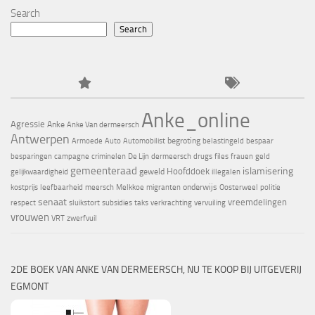
Search
Search
Anke_online
Agressie
Anke
Anke Van dermeersch
Antwerpen
begroting
Armoede
Auto
Automobilist
belastingeld
bespaar
besparingen
campagne
criminelen
De Lijn
dermeersch
drugs
files
frauen
geld
gemeenteraad
islamisering
Hoofddoek
geweld
gelijkwaardigheid
illegalen
onderwijs
kostprijs
leefbaarheid
meersch
Melkkoe
migranten
Oosterweel
politie
senaat
vreemdelingen
respect
sluikstort
subsidies
taks
verkrachting
vervuiling
vrouwen
VRT
zwerfvuil
2DE BOEK VAN ANKE VAN DERMEERSCH, NU TE KOOP BIJ UITGEVERIJ
EGMONT