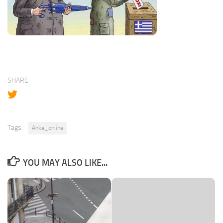
SHARE
Tags:
Anke_online
YOU MAY ALSO LIKE...