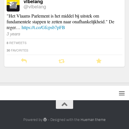
vlbelang
@vlbelang
"Het Vlaams Parlement is het middel bij uitstek om
fundamentele stappen te zetten naar onafhankelijkheid." De
reger…
https://t.co/Gfcpsb7pFB
3 years
RETWEETS
8
FAVORITES
30
Powered by
- Designed with the
Hueman theme