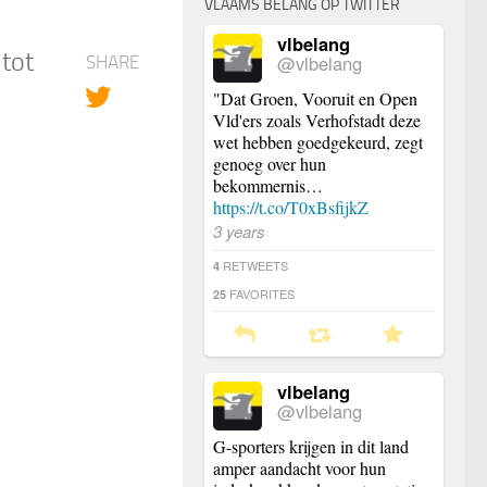
VLAAMS BELANG OP TWITTER
vlbelang
 tot
@vlbelang
SHARE
"Dat Groen, Vooruit en Open
Vld'ers zoals Verhofstadt deze
wet hebben goedgekeurd, zegt
genoeg over hun
bekommernis…
https://t.co/T0xBsfijkZ
3 years
RETWEETS
4
FAVORITES
25
vlbelang
@vlbelang
G-sporters krijgen in dit land
amper aandacht voor hun