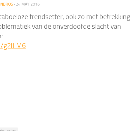
ANDROS
·
24 MAY 2016
 taboeloze trendsetter, ook zo met betrekking
oblematiek van de onverdoofde slacht van
n:
l/g2ILM6
nke_online