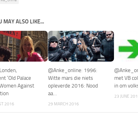
 MAY ALSO LIKE...
Londen,
@Anke_online: 1996:
@Anke_onl
nt ‘Old Palace
Witte mars die niets
met VB col
 Women Against
opleverde 2016: Nood
in om volk
tion
aa…
23 JUNE 201
ST 2016
29 MARCH 2016