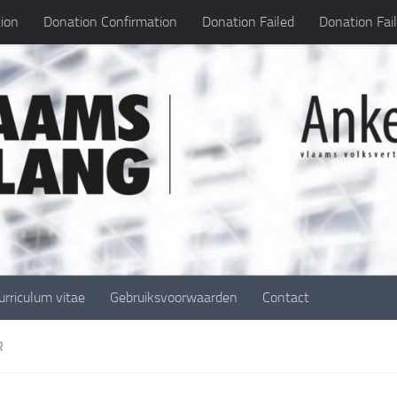
ion
Donation Confirmation
Donation Failed
Donation Fai
urriculum vitae
Gebruiksvoorwaarden
Contact
R