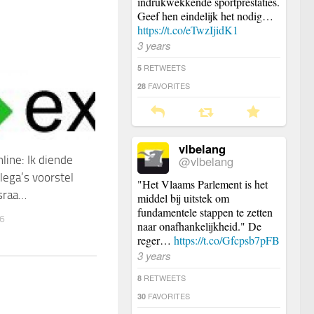
indrukwekkende sportprestaties.
Geef hen eindelijk het nodig…
https://t.co/eTwzIjidK1
3 years
RETWEETS
5
FAVORITES
28
vlbelang
@vlbelang
ine: Ik diende
lega’s voorstel
"Het Vlaams Parlement is het
sraa…
middel bij uitstek om
fundamentele stappen te zetten
6
naar onafhankelijkheid." De
reger…
https://t.co/Gfcpsb7pFB
3 years
RETWEETS
8
FAVORITES
30