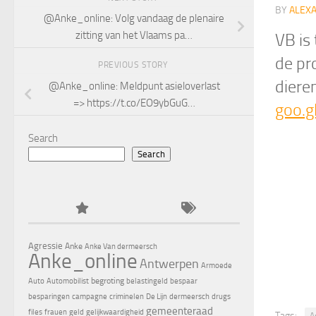
BY
ALEX
@Anke_online: Volg vandaag de plenaire
zitting van het Vlaams pa…
VB is
de pr
PREVIOUS STORY
diere
@Anke_online: Meldpunt asieloverlast
=> https://t.co/EO9ybGuG…
goo.g
Search
Search
Agressie
Anke
Anke Van dermeersch
Anke_online
Antwerpen
Armoede
begroting
Auto
Automobilist
belastingeld
bespaar
besparingen
campagne
criminelen
De Lijn
dermeersch
drugs
gemeenteraad
files
frauen
geld
gelijkwaardigheid
Tags:
A