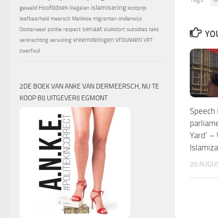
islamisering
Hoofddoek
geweld
illegalen
kostprijs
onderwijs
leefbaarheid
meersch
Melkkoe
migranten
senaat
Oosterweel
politie
respect
sluikstort
subsidies
taks
YOU
vrouwen
vreemdelingen
verkrachting
vervuiling
VRT
zwerfvuil
2DE BOEK VAN ANKE VAN DERMEERSCH, NU TE
KOOP BIJ UITGEVERIJ EGMONT
Speech 
parliame
Yard’ –
Islamiza
20 AUGU