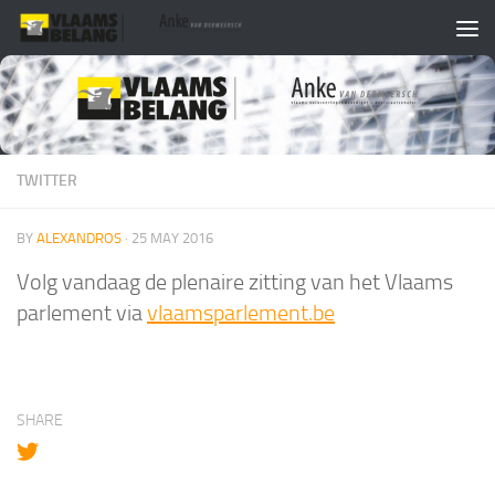
Skip to content
TWITTER
BY
ALEXANDROS
·
25 MAY 2016
Volg vandaag de plenaire zitting van het Vlaams
parlement via
vlaamsparlement.be
SHARE