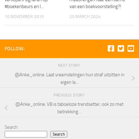
#boekenbeurs en I…
van een boekvoorstelling?!
10 NOVEMBER 2015
25 MARCH 2024
FOLLOW:
NEXT STORY
@Anke_online: Laat vreemdelingen hun straf uitzitten in
eigen la…
PREVIOUS STORY
@Anke_online: VB is taboeloze trendsetter, ook zo met
betrekking…
Search
Search