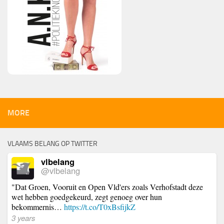
MORE
VLAAMS BELANG OP TWITTER
vlbelang
@vlbelang
"Dat Groen, Vooruit en Open Vld'ers zoals Verhofstadt deze
wet hebben goedgekeurd, zegt genoeg over hun
bekommernis…
https://t.co/T0xBsfijkZ
3 years