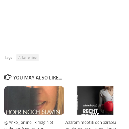
Tags:
Anke_online
YOU MAY ALSO LIKE...
@Anke_online: Ik mag niet
Waarom moet ik een paraplu
verkopen/signeren op
meebrengen naar een demo