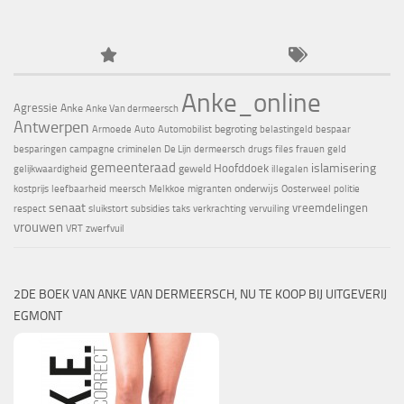
Anke_online
Agressie
Anke
Anke Van dermeersch
Antwerpen
begroting
Armoede
Auto
Automobilist
belastingeld
bespaar
besparingen
campagne
criminelen
De Lijn
dermeersch
drugs
files
frauen
geld
gemeenteraad
islamisering
Hoofddoek
geweld
gelijkwaardigheid
illegalen
onderwijs
kostprijs
leefbaarheid
meersch
Melkkoe
migranten
Oosterweel
politie
senaat
vreemdelingen
respect
sluikstort
subsidies
taks
verkrachting
vervuiling
vrouwen
VRT
zwerfvuil
2DE BOEK VAN ANKE VAN DERMEERSCH, NU TE KOOP BIJ UITGEVERIJ
EGMONT