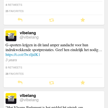
RETWEETS
4
FAVORITES
25
vlbelang
@vlbelang
G-sporters krijgen in dit land amper aandacht voor hun
indrukwekkende sportprestaties. Geef hen eindelijk het nodig…
https://t.co/eTwzIjidK1
3 years
RETWEETS
5
FAVORITES
28
vlbelang
@vlbelang
"Het Vlaams Parlement is het middel bij uitstek om