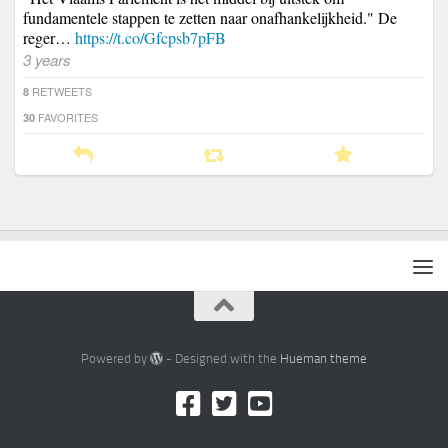
fundamentele stappen te zetten naar onafhankelijkheid." De
reger…
https://t.co/Gfcpsb7pFB
3 years
RETWEETS
8
FAVORITES
30
Powered by
- Designed with the
Hueman theme