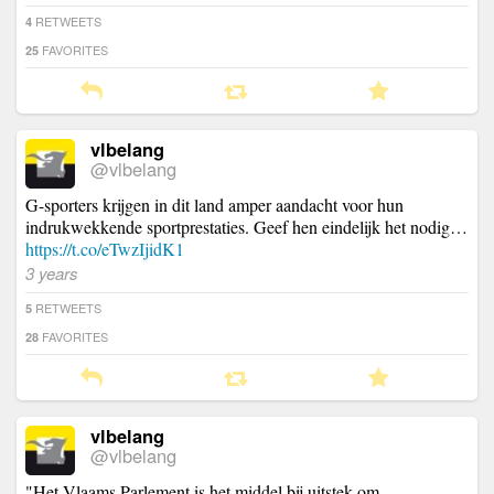
RETWEETS
4
FAVORITES
25
vlbelang
@vlbelang
G-sporters krijgen in dit land amper aandacht voor hun
indrukwekkende sportprestaties. Geef hen eindelijk het nodig…
https://t.co/eTwzIjidK1
3 years
RETWEETS
5
FAVORITES
28
vlbelang
@vlbelang
"Het Vlaams Parlement is het middel bij uitstek om