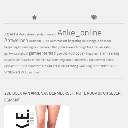
Anke_online
Agressie
Anke
Anke Van dermeersch
Antwerpen
begroting
Armoede
Auto
Automobilist
belastingeld
bespaar
besparingen
campagne
criminelen
De Lijn
dermeersch
drugs
files
frauen
geld
gemeenteraad
islamisering
Hoofddoek
geweld
gelijkwaardigheid
illegalen
onderwijs
kostprijs
leefbaarheid
meersch
Melkkoe
migranten
Oosterweel
politie
senaat
vreemdelingen
respect
sluikstort
subsidies
taks
verkrachting
vervuiling
vrouwen
VRT
zwerfvuil
2DE BOEK VAN ANKE VAN DERMEERSCH, NU TE KOOP BIJ UITGEVERIJ
EGMONT