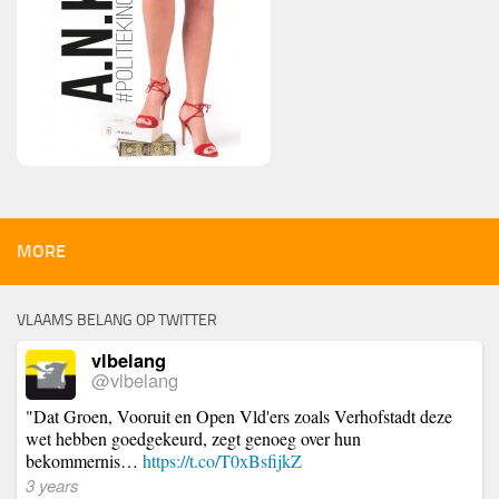
MORE
VLAAMS BELANG OP TWITTER
vlbelang
@vlbelang
"Dat Groen, Vooruit en Open Vld'ers zoals Verhofstadt deze
wet hebben goedgekeurd, zegt genoeg over hun
bekommernis…
https://t.co/T0xBsfijkZ
3 years