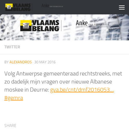
Skip to content
TWITTER
BY
ALEXANDROS
·
30 MAY 2016
Volg Antwerpse gemeenteraad rechtstreeks, met
zo dadelijk mijn vragen over nieuwe Albanese
moskee in Deurne:
gva.be/cnt/dmf2016053…
#gemra
SHARE