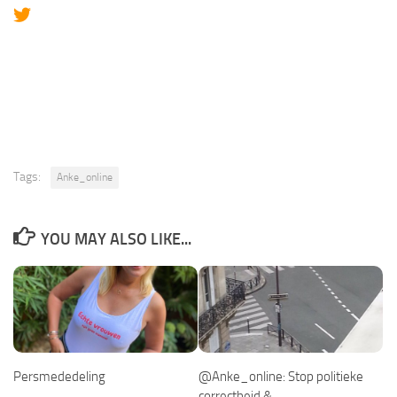
Tags:
Anke_online
YOU MAY ALSO LIKE...
Persmededeling
@Anke_online: Stop politieke
correctheid &