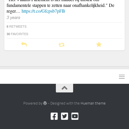
fundamentele stappen te zetten naar onafhankelijkheid." De
reger…
https://t.co/Gfcpsb7pFB
3 years
RETWEETS
8
FAVORITES
30
Powered by
- Designed with the
Hueman theme