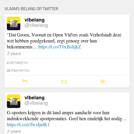
VLAAMS BELANG OP TWITTER
vlbelang
@vlbelang
"Dat Groen, Vooruit en Open Vld'ers zoals Verhofstadt deze
wet hebben goedgekeurd, zegt genoeg over hun
bekommernis…
https://t.co/T0xBsfijkZ
3 years
RETWEETS
4
FAVORITES
25
vlbelang
@vlbelang
G-sporters krijgen in dit land amper aandacht voor hun
indrukwekkende sportprestaties. Geef hen eindelijk het nodig…
https://t.co/eTwzIjidK1
3 years