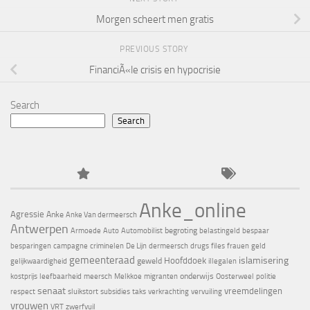
Morgen scheert men gratis
PREVIOUS STORY
FinanciÃ«le crisis en hypocrisie
Search
Search
Anke_online
Agressie
Anke
Anke Van dermeersch
Antwerpen
begroting
Armoede
Auto
Automobilist
belastingeld
bespaar
besparingen
campagne
criminelen
De Lijn
dermeersch
drugs
files
frauen
geld
gemeenteraad
islamisering
Hoofddoek
geweld
gelijkwaardigheid
illegalen
onderwijs
kostprijs
leefbaarheid
meersch
Melkkoe
migranten
Oosterweel
politie
senaat
vreemdelingen
respect
sluikstort
subsidies
taks
verkrachting
vervuiling
vrouwen
VRT
zwerfvuil