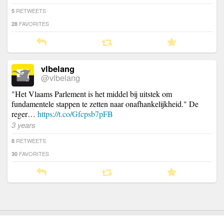
RETWEETS
5
FAVORITES
28
vlbelang
@vlbelang
"Het Vlaams Parlement is het middel bij uitstek om
fundamentele stappen te zetten naar onafhankelijkheid." De
reger…
https://t.co/Gfcpsb7pFB
3 years
RETWEETS
8
FAVORITES
30