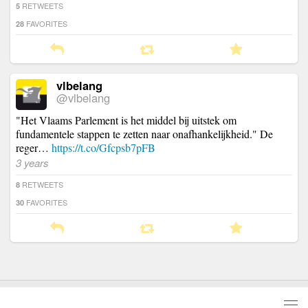
RETWEETS
5
FAVORITES
28
vlbelang
@vlbelang
"Het Vlaams Parlement is het middel bij uitstek om
fundamentele stappen te zetten naar onafhankelijkheid." De
reger…
https://t.co/Gfcpsb7pFB
3 years
RETWEETS
8
FAVORITES
30