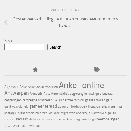
PREVIOUS STORY
Oosterweelverbinding: te duur en onwerkbaar compromis
bereikt
Search
Search
Anke_online
Agressie
Anke
Anke Van dermeersch
Antwerpen
begroting
Armoede
Auto
Automobilist
belastingeld
bespaar
besparingen
campagne
criminelen
De Lijn
dermeersch
drugs
files
frauen
geld
gemeenteraad
islamisering
Hoofddoek
geweld
gelijkwaardigheid
illegalen
onderwijs
kostprijs
leefbaarheid
meersch
Melkkoe
migranten
Oosterweel
politie
senaat
vreemdelingen
respect
sluikstort
subsidies
taks
verkrachting
vervuiling
vrouwen
VRT
zwerfvuil