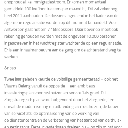
onophoudelijke immigratiestroom. Er komen momenteel
gemiddeld 100 leefloontrekkers per maand bij. Dit zal zeker nog
heel 2011 aanhouden. De dossiers ingediend in het kader van de
algemene regularisatie worden op dit moment behandeld. Voor
Antwerpen gaat het om 7.168 dossiers. Daar bovenop moet ook
rekening gehouden worden met de ongeveer 10.000 personen
ingeschreven in het wachtregister wachtende op een regularisatie.
Er is een inhaalmanoeuvre aan de gang om de achterstand weg te
werken.
&nbsp
Twee jaar geleden keurde de voltallige gemeenteraad – ook het
Vlaams Belang vanuit de oppositie – een ambitieus
investeringsplan voor rusthuizen en serviceflats goed. Dit
Zorgstrategisch plan wordt uitgevoerd door het Zorgbedrijf en
omvat de modernisering en uitbreiding van rusthuizen, de bouw
van serviceflats, de optimalisering van de werking van
de dienstencentra en de verbetering van het aanbod van de thuis-
en gezinszorg. Deze investeringen dreigen nu – op zijn minst voor