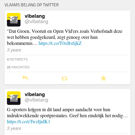
VLAAMS BELANG OP TWITTER
vlbelang
@vlbelang
"Dat Groen, Vooruit en Open Vld'ers zoals Verhofstadt deze
wet hebben goedgekeurd, zegt genoeg over hun
bekommernis…
https://t.co/T0xBsfijkZ
3 years
RETWEETS
4
FAVORITES
25
vlbelang
@vlbelang
G-sporters krijgen in dit land amper aandacht voor hun
indrukwekkende sportprestaties. Geef hen eindelijk het nodig…
https://t.co/eTwzIjidK1
3 years