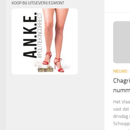
KOOP BIJ UITGEVERIJ EGMONT
NIEUWS
Chagri
numme
Het Vlaa
vast dat
dinsdag a
Schouppe