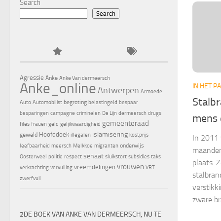
Search
Search
Agressie
Anke
Anke Van dermeersch
Anke_online
IN HET 
Antwerpen
Armoede
Stalbr
begroting
Auto
Automobilist
belastingeld
bespaar
besparingen
campagne
criminelen
De Lijn
dermeersch
drugs
mens 
gemeenteraad
files
frauen
geld
gelijkwaardigheid
islamisering
Hoofddoek
geweld
illegalen
kostprijs
In 2011 
onderwijs
leefbaarheid
meersch
Melkkoe
migranten
maanden 
senaat
Oosterweel
politie
respect
sluikstort
subsidies
taks
plaats. 
vrouwen
vreemdelingen
verkrachting
vervuiling
VRT
stalbran
zwerfvuil
verstikk
zware br
2DE BOEK VAN ANKE VAN DERMEERSCH, NU TE