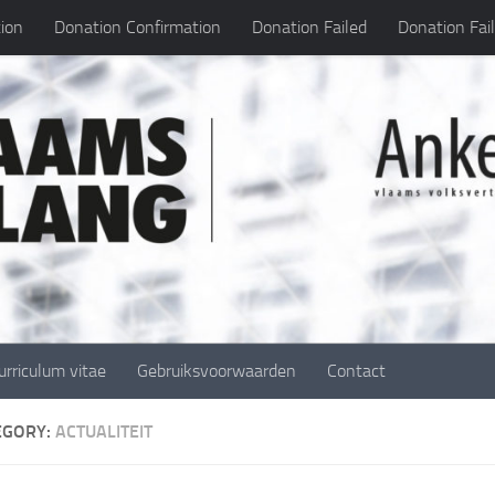
ion
Donation Confirmation
Donation Failed
Donation Fai
urriculum vitae
Gebruiksvoorwaarden
Contact
EGORY:
ACTUALITEIT