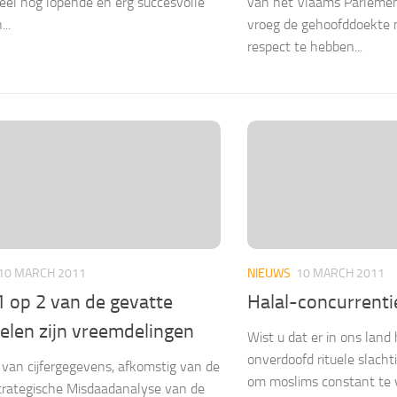
l nog lopende en erg succesvolle
van het Vlaams Parlement
...
vroeg de gehoofddoekte 
respect te hebben...
10 MARCH 2011
NIEUWS
10 MARCH 2011
1 op 2 van de gevatte
Halal-concurrenti
elen zijn vreemdelingen
Wist u dat er in ons land 
onverdoofd rituele slach
 van cijfergegevens, afkomstig van de
om moslims constant te v
trategische Misdaadanalyse van de