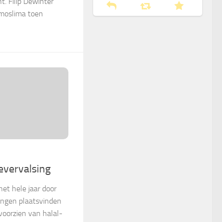
. Filip Dewinter
moslima toen
evervalsing
het hele jaar door
tingen plaatsvinden
oorzien van halal-