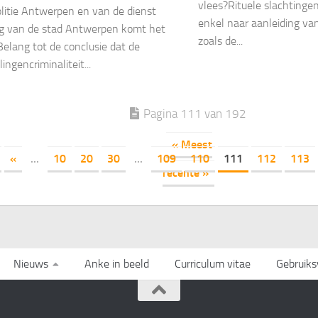
vlees?Rituele slachtinge
olitie Antwerpen en van de dienst
enkel naar aanleiding va
ng van de stad Antwerpen komt het
zoals de...
elang tot de conclusie dat de
ngencriminaliteit...
Pagina 111 van 192
« Meest
«
...
10
20
30
...
109
110
111
112
113
recente »
Nieuws
Anke in beeld
Curriculum vitae
Gebruik