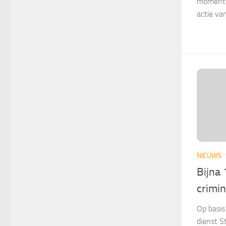
momentee
actie van
NIEUWS
Bijna 
crimin
Op basis
dienst S