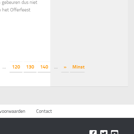
n gebeuren dus niet
n het Offerfeest
...
120
130
140
...
»
Minst
svoorwaarden
Contact