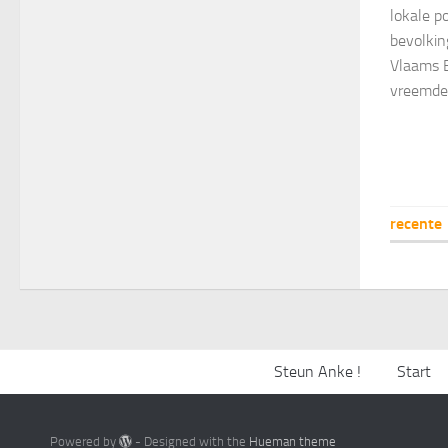
lokale p
bevolki
Vlaams B
vreemdeli
recente
Steun Anke !
Start
Powered by
- Designed with the
Hueman theme