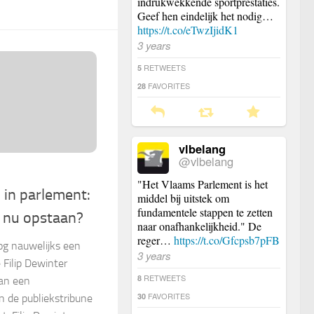
indrukwekkende sportprestaties.
Geef hen eindelijk het nodig…
https://t.co/eTwzIjidK1
3 years
RETWEETS
5
FAVORITES
28
vlbelang
@vlbelang
"Het Vlaams Parlement is het
in parlement:
middel bij uitstek om
fundamentele stappen te zetten
 nu opstaan?
naar onafhankelijkheid." De
reger…
https://t.co/Gfcpsb7pFB
 nauwelijks een
3 years
 Filip Dewinter
RETWEETS
8
an een
FAVORITES
30
 de publiekstribune