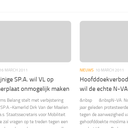
16 MARCH 2011
NIEUWS
10 MARCH 2011
jnige SP.A. wil VL op
Hoofddoekverbod 
rplaat onmogelijk maken
wil de echte N-VA
ms Belang stelt met verbijstering
&nbsp &nbspN-VA. Nog
 SP.A.-Kamerlid Dirk Van der Maelen
jaar geleden protesteerde
.s. Staatssecretaris voor Mobiliteit
tegen de aanwezigheid v
 zal vragen op te treden tegen een
gehoofddoekte moslima in