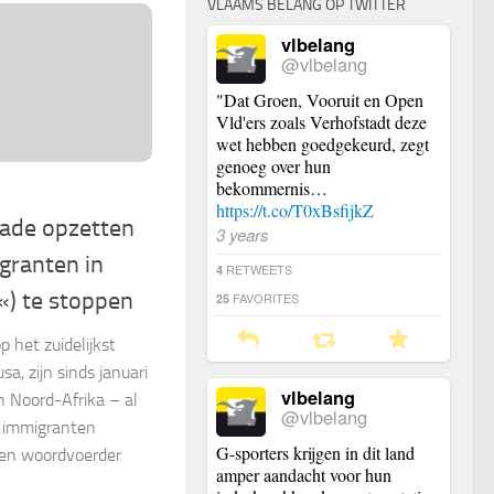
VLAAMS BELANG OP TWITTER
vlbelang
@vlbelang
"Dat Groen, Vooruit en Open
Vld'ers zoals Verhofstadt deze
wet hebben goedgekeurd, zegt
genoeg over hun
bekommernis…
https://t.co/T0xBsfijkZ
ade opzetten
3 years
granten in
RETWEETS
4
«) te stoppen
FAVORITES
25
p het zuidelijkst
a, zijn sinds januari
vlbelang
n Noord-Afrika – al
@vlbelang
 immigranten
G-sporters krijgen in dit land
een woordvoerder
amper aandacht voor hun