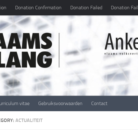
ion
Donation Confirmation
Donation Failed
Donation Fai
urriculum vitae
Gebruiksvoorwaarden
Contact
EGORY:
ACTUALITEIT