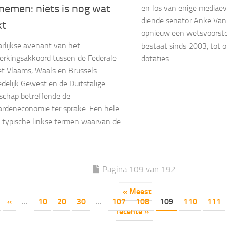
nemen: niets is nog wat
en los van enige mediaev
diende senator Anke Va
kt
opnieuw een wetsvoorstel
rlijkse avenant van het
bestaat sinds 2003, tot 
rkingsakkoord tussen de Federale
dotaties...
et Vlaams, Waals en Brussels
delijk Gewest en de Duitstalige
chap betreffende de
rdeneconomie ter sprake. Een hele
typische linkse termen waarvan de
Pagina 109 van 192
« Meest
«
...
10
20
30
...
107
108
109
110
111
recente »