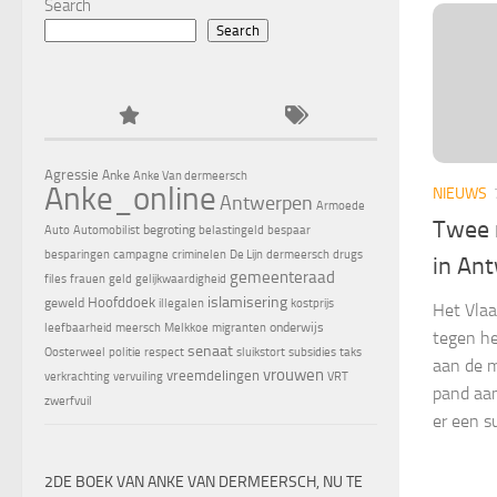
Search
Search
Agressie
Anke
Anke Van dermeersch
Anke_online
NIEUWS
Antwerpen
Armoede
Twee 
begroting
Auto
Automobilist
belastingeld
bespaar
besparingen
campagne
criminelen
De Lijn
dermeersch
drugs
in An
gemeenteraad
files
frauen
geld
gelijkwaardigheid
islamisering
Hoofddoek
geweld
illegalen
kostprijs
Het Vlaa
onderwijs
leefbaarheid
meersch
Melkkoe
migranten
tegen he
senaat
Oosterweel
politie
respect
sluikstort
subsidies
taks
aan de 
vrouwen
vreemdelingen
verkrachting
vervuiling
VRT
pand aan
zwerfvuil
er een s
2DE BOEK VAN ANKE VAN DERMEERSCH, NU TE