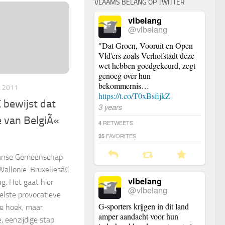
VLAAMS BELANG OP TWITTER
vlbelang
@vlbelang
"Dat Groen, Vooruit en Open
Vld'ers zoals Verhofstadt deze
wet hebben goedgekeurd, zegt
genoeg over hun
bekommernis…
L 2011
https://t.co/T0xBsfijkZ
 bewijst dat
3 years
e van BelgiÃ«
RETWEETS
4
FAVORITES
25
ranse Gemeenschap
llonie-Bruxellesâ€
vlbelang
ng. Het gaat hier
@vlbelang
elste provocatieve
G-sporters krijgen in dit land
ne hoek, maar
amper aandacht voor hun
 eenzijdige stap