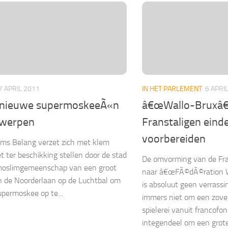
7 APRIL 2011
IN HET PARLEMENT
6 APRI
nieuwe supermoskeeÃ«n
â€œWallo-Bruxâ€
twerpen
Franstaligen eind
voorbereiden
ms Belang verzet zich met klem
t ter beschikking stellen door de stad
De omvorming van de F
moslimgemeenschap van een groot
naar â€œFÃ©dÃ©ration Wa
 de Noorderlaan op de Luchtbal om
is absoluut geen verrassi
upermoskee op te...
immers niet om een zove
spielerei vanuit francofo
integendeel om een grote,