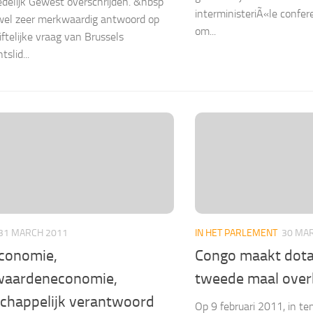
delijk Gewest overschrijden. &nbsp
interministeriÃ«le confer
wel zeer merkwaardig antwoord op
om...
iftelijke vraag van Brussels
slid...
31 MARCH 2011
IN HET PARLEMENT
30 MA
economie,
Congo maakt dota
aardeneconomie,
tweede maal over
chappelijk verantwoord
Op 9 februari 2011, in t