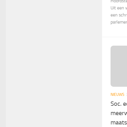
Hoofdste
Uit een 
een schr
parlement
NIEUWS
Soc. 
meerw
maats