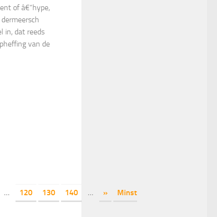
ent of â€“hype,
n dermeersch
 in, dat reeds
opheffing van de
...
120
130
140
...
»
Minst