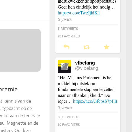
indrukwekkende sportprestaties.
Geef hen eindelijk het nodig…
https://t.co/eTwzIjidK1
3 years
RETWEETS
5
FAVORITES
28
vlbelang
@vlbelang
"Het Vlaams Parlement is het
middel bij uitstek om
tpremie
fundamentele stappen te zetten
naar onafhankelijkheid." De
reger…
https://t.co/Gfcpsb7pFB
t kennis van de
3 years
uitgedacht op de
entie van de federale
RETWEETS
8
Paul Magnette en de
FAVORITES
30
nisters. Op deze