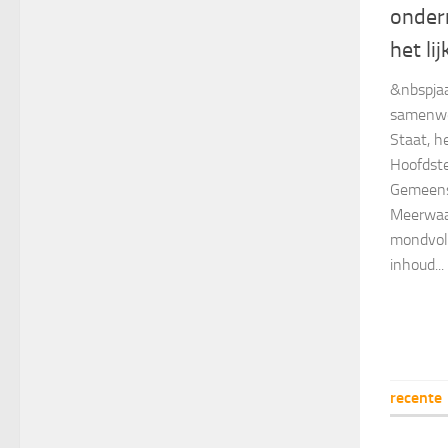
onder
het lij
&nbspjaa
samenwe
Staat, h
Hoofdste
Gemeens
Meerwaa
mondvol 
inhoud...
recente