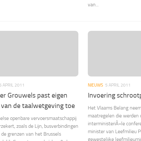
van...
6 APRIL 2011
NIEUWS
5 APRIL 2011
ter Grouwels past eigen
Invoering schroo
 van de taalwetgeving toe
Het Vlaams Belang neem
maatregelen die werden 
else openbare vervoersmaatschappij
interministeriÃ«le confer
zekert, zoals de Lijn, busverbindingen
minister van Leefmilieu 
 de grenzen van het Brussels
gewestelijke leefmilieumi