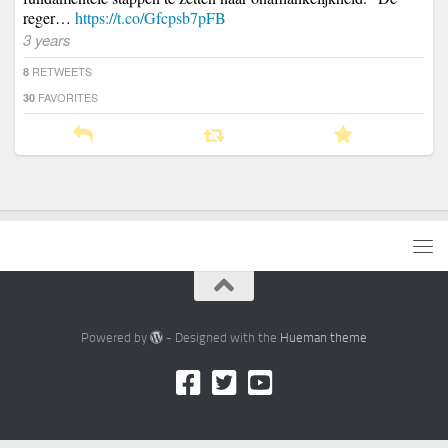
reger…
https://t.co/Gfcpsb7pFB
3 years
RETWEETS
8
FAVORITES
30
Powered by
- Designed with the
Hueman theme