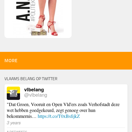
MORE
VLAAMS BELANG OP TWITTER
vlbelang
@vlbelang
"Dat Groen, Vooruit en Open Vld'ers zoals Verhofstadt deze
wet hebben goedgekeurd, zegt genoeg over hun
bekommernis…
https://t.co/T0xBsfijkZ
3 years
RETWEETS
4