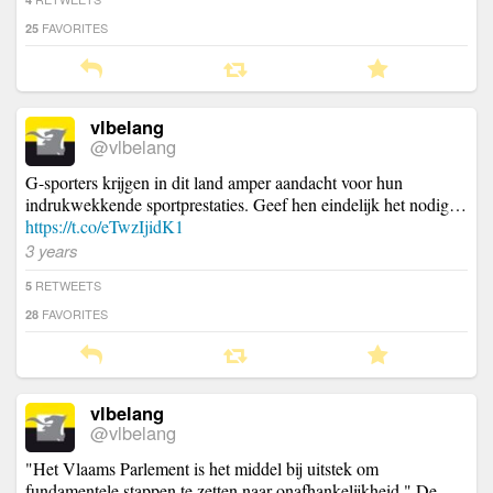
FAVORITES
25
vlbelang
@vlbelang
G-sporters krijgen in dit land amper aandacht voor hun
indrukwekkende sportprestaties. Geef hen eindelijk het nodig…
https://t.co/eTwzIjidK1
3 years
RETWEETS
5
FAVORITES
28
vlbelang
@vlbelang
"Het Vlaams Parlement is het middel bij uitstek om
fundamentele stappen te zetten naar onafhankelijkheid." De