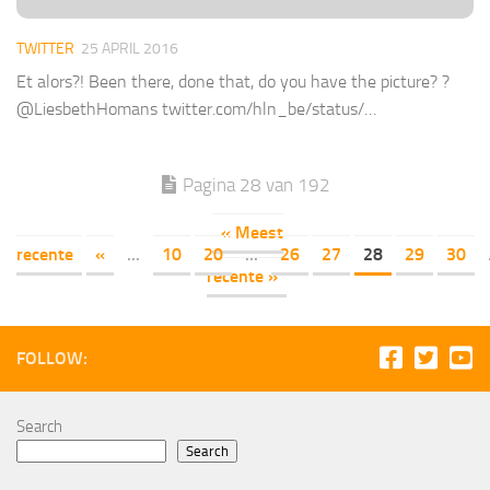
TWITTER
25 APRIL 2016
Et alors?! Been there, done that, do you have the picture? ?
@LiesbethHomans twitter.com/hln_be/status/…
Pagina 28 van 192
« Meest
recente
«
...
10
20
...
26
27
28
29
30
recente »
FOLLOW:
Search
Search