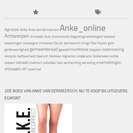
Anke_online
Agressie
Anke
Anke Van dermeersch
Antwerpen
begroting
Armoede
Auto
Automobilist
belastingeld
bespaar
besparingen
campagne
criminelen
De Lijn
dermeersch
drugs
files
frauen
geld
gemeenteraad
islamisering
Hoofddoek
geweld
gelijkwaardigheid
illegalen
onderwijs
kostprijs
leefbaarheid
meersch
Melkkoe
migranten
Oosterweel
politie
senaat
vreemdelingen
respect
sluikstort
subsidies
taks
verkrachting
vervuiling
vrouwen
VRT
zwerfvuil
2DE BOEK VAN ANKE VAN DERMEERSCH, NU TE KOOP BIJ UITGEVERIJ
EGMONT