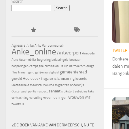
Search
Search
Agressie
Anke
Anke Van dermeersch
Anke_online
TWITTER
Antwerpen
Armoede
Donkere 
begroting
Auto
Automobilist
belastingeld
bespaar
delen me
besparingen
campagne
criminelen
De Lijn
dermeersch
drugs
gemeenteraad
files
frauen
geld
gelijkwaardigheid
Bangerik
islamisering
Hoofddoek
geweld
illegalen
kostprijs
onderwijs
leefbaarheid
meersch
Melkkoe
migranten
senaat
Oosterweel
politie
respect
sluikstort
subsidies
taks
vrouwen
vreemdelingen
verkrachting
vervuiling
VRT
zwerfvuil
2DE BOEK VAN ANKE VAN DERMEERSCH, NU TE