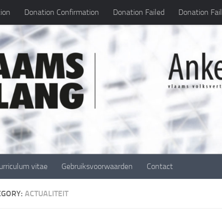
ion
Donation Confirmation
Donation Failed
Donation Fai
urriculum vitae
Gebruiksvoorwaarden
Contact
EGORY:
ACTUALITEIT