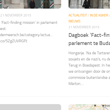
21 NOVEMBER 2015
ACTUALITEIT
/
IN DE KIJKER
NIEUWS
‘Fact-finding mission’ in parlement
21 NOVEMBER 2015
est:
Dagboek ‘Fact-finf
dermeersch.be/category/actua…
/t.co/5ZgZUVRGPJ
parlement te Bud
Hongarije: ‘Na de Tartar
sovjets en de nazi’s, nu d
Terug in Boedapest. In h
we ontvangen door de on
commissie buitenlandse 
Märton....