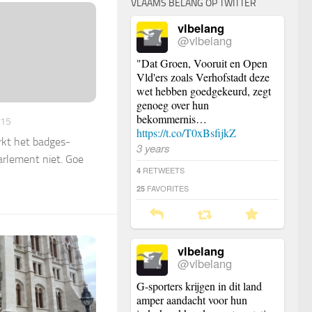
VLAAMS BELANG OP TWITTER
vlbelang
@vlbelang
"Dat Groen, Vooruit en Open
Vld'ers zoals Verhofstadt deze
wet hebben goedgekeurd, zegt
genoeg over hun
bekommernis…
015
https://t.co/T0xBsfijkZ
kt het badges-
3 years
arlement niet. Goe
RETWEETS
4
FAVORITES
25
vlbelang
@vlbelang
G-sporters krijgen in dit land
amper aandacht voor hun