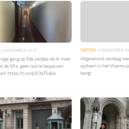
TWITTER
23 NOVEMBER 2
23 NOVEMBER 2015
Uitgerekend vandaag wer
lege gang op 5de verdiep die ik moet
systeem in het Vlaams p
t de SP.a: geen sos te bespeuren.
bezig!
en! https://t.co/qU53aTSq6a