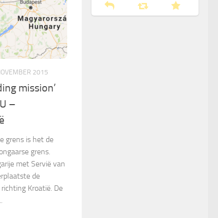
NOVEMBER 2015
ding mission’
EU –
ë
 grens is het de
ongaarse grens.
arije met Servië van
rplaatste de
richting Kroatië. De
.