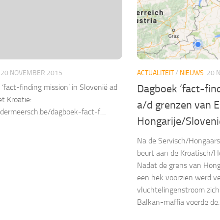
20 NOVEMBER 2015
ACTUALITEIT
/
NIEUWS
20 
‘fact-finding mission’ in Slovenië ad
Dagboek ‘fact-fin
t Kroatië:
a/d grenzen van 
dermeersch.be/dagboek-fact-f…
Hongarije/Sloveni
Na de Servisch/Hongaarse
beurt aan de Kroatisch/H
Nadat de grens van Hong
een hek voorzien werd ve
vluchtelingenstroom zich 
Balkan-maffia voerde de..