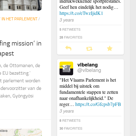
indrukwekkende sportprestaties.
Geef hen eindelijk het nodig…
https://t.co/eTwzIjidK1
3 years
/
IN HET PARLEMENT
/
RETWEETS
5
FAVORITES
28
ing mission’ in
apest
vlbelang
en, de Ottomanen, de
@vlbelang
e EU bezetting.’
"Het Vlaams Parlement is het
et parlement worden
middel bij uitstek om
dervoorzitter van de
fundamentele stappen te zetten
zaken, Gyöngyösi
naar onafhankelijkheid." De
reger…
https://t.co/Gfcpsb7pFB
3 years
RETWEETS
8
FAVORITES
30