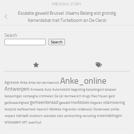
PREVIOUS STORY
Escalatie geweld Brussel: Vlaams Belang eist grondig
Kamerdebat met Turtelboom en De Clerck
Search
Search
Anke_online
Agressie
Anke
Anke Van dermeersch
Antwerpen
begroting
Armoede
Auto
Automobilist
belastingeld
bespaar
besparingen
campagne
criminelen
De Lijn
dermeersch
drugs
files
frauen
geld
gemeenteraad
islamisering
Hoofddoek
geweld
gelijkwaardigheid
illegalen
onderwijs
kostprijs
leefbaarheid
meersch
Melkkoe
migranten
Oosterweel
politie
senaat
vreemdelingen
respect
sluikstort
subsidies
taks
verkrachting
vervuiling
vrouwen
VRT
zwerfvuil