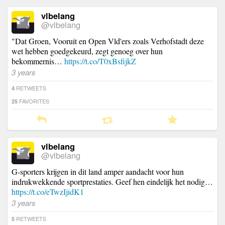
vlbelang
@vlbelang
"Dat Groen, Vooruit en Open Vld'ers zoals Verhofstadt deze
wet hebben goedgekeurd, zegt genoeg over hun
bekommernis…
https://t.co/T0xBsfijkZ
3 years
RETWEETS
4
FAVORITES
25
vlbelang
@vlbelang
G-sporters krijgen in dit land amper aandacht voor hun
indrukwekkende sportprestaties. Geef hen eindelijk het nodig…
https://t.co/eTwzIjidK1
3 years
RETWEETS
5