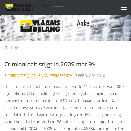
Skip to content
NIEUWS
Criminaliteit stijgt in 2009 met 9%
BY
REDACTIE @ ANKE VAN DERMEERSCH
·
3 FEBRUARY 2010
De criminaliteitsstatistieken voor de eerste 11 maanden van 2009
zijn bekend. Uit die politiecijfers blijkt een globale stijging van de
geregistreerde criminaliteit met 9% t.o.v. het jaar voordien. Dat is
slecht nieuws voor Antwerpen. Daarmee komt een einde aan de
licht dalende trend van de voorgaande jaren. Meer nog die daling
wordt volledig tenietgedaan. We zitten terug op het bijna hoogste
niveau ooit (2004). In 2008 werden in totaal 46284 criminele feiten