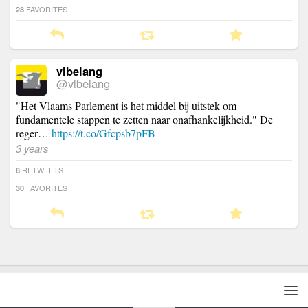
FAVORITES
28
vlbelang
@vlbelang
"Het Vlaams Parlement is het middel bij uitstek om
fundamentele stappen te zetten naar onafhankelijkheid." De
reger…
https://t.co/Gfcpsb7pFB
3 years
RETWEETS
8
FAVORITES
30