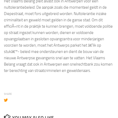
Het Vlaams Belang pleit alvast ook in Antwerpen voor een
nultolerantiebeleid. De aanpak zoals die momenteel geldt in de
Diepestraat, moet fors uitgebreid worden. Nultolerantie inzake
criminaliteit en geweld moet gelden in de ganse stad. Om dit
efficiÃ«nt in de praktijk te kunnen brengen, moet voldoende politie
op straat ingezet kunnen worden, dienen er voldoende
opvangplaatsen in gesloten opvangcentra voor minderjarigen
voorzien te worden, moet het Antwerps parket het â€˜lik op
stukâ€™- beleid mee ondersteunen en dient de bouw van de
nieuwe Antwerpse gevangenis snel aan te vatten. Het Vlaams
Belang vraagt dat ook in Antwerpen een snelrechtbank zou komen
ter berechting van straatcriminelen en geweldenaars.
SHARE
YOU MAY ALSO LIKE...